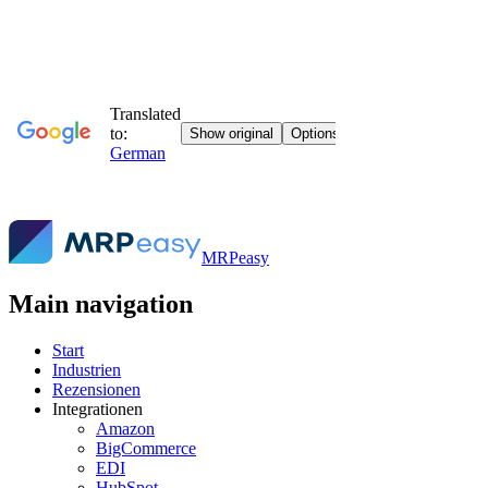
MRPeasy
Main navigation
Start
Industrien
Rezensionen
Integrationen
Amazon
BigCommerce
EDI
HubSpot