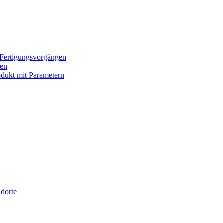
 Fertigungsvorgängen
fen
rodukt mit Parametern
dorte