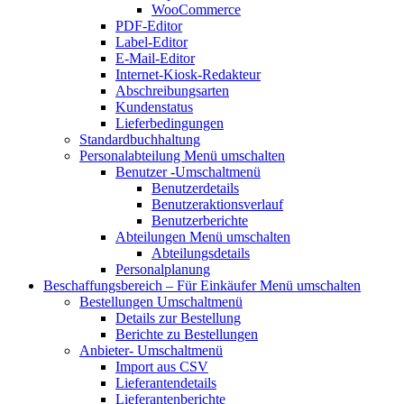
WooCommerce
PDF-Editor
Label-Editor
E-Mail-Editor
Internet-Kiosk-Redakteur
Abschreibungsarten
Kundenstatus
Lieferbedingungen
Standardbuchhaltung
Personalabteilung
Menü umschalten
Benutzer
-Umschaltmenü
Benutzerdetails
Benutzeraktionsverlauf
Benutzerberichte
Abteilungen
Menü umschalten
Abteilungsdetails
Personalplanung
Beschaffungsbereich – Für Einkäufer
Menü umschalten
Bestellungen
Umschaltmenü
Details zur Bestellung
Berichte zu Bestellungen
Anbieter-
Umschaltmenü
Import aus CSV
Lieferantendetails
Lieferantenberichte