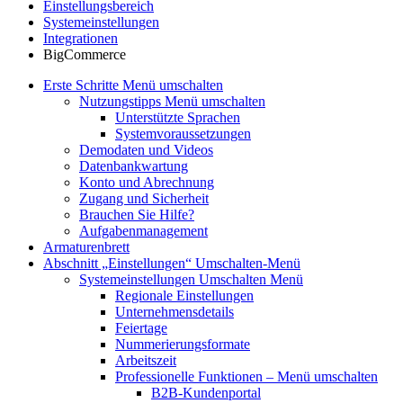
Einstellungsbereich
Systemeinstellungen
Integrationen
BigCommerce
Erste Schritte
Menü umschalten
Nutzungstipps
Menü umschalten
Unterstützte Sprachen
Systemvoraussetzungen
Demodaten und Videos
Datenbankwartung
Konto und Abrechnung
Zugang und Sicherheit
Brauchen Sie Hilfe?
Aufgabenmanagement
Armaturenbrett
Abschnitt „Einstellungen“
Umschalten-Menü
Systemeinstellungen
Umschalten Menü
Regionale Einstellungen
Unternehmensdetails
Feiertage
Nummerierungsformate
Arbeitszeit
Professionelle Funktionen
– Menü umschalten
B2B-Kundenportal