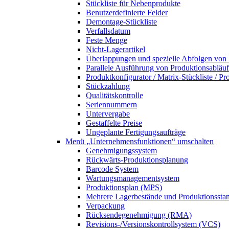
Stückliste für Nebenprodukte
Benutzerdefinierte Felder
Demontage-Stückliste
Verfallsdatum
Feste Menge
Nicht-Lagerartikel
Überlappungen und spezielle Abfolgen von
Parallele Ausführung von Produktionsabläu
Produktkonfigurator / Matrix-Stückliste / P
Stückzahlung
Qualitätskontrolle
Seriennummern
Untervergabe
Gestaffelte Preise
Ungeplante Fertigungsaufträge
Menü „Unternehmensfunktionen“
umschalten
Genehmigungssystem
Rückwärts-Produktionsplanung
Barcode System
Wartungsmanagementsystem
Produktionsplan (MPS)
Mehrere Lagerbestände und Produktionsstan
Verpackung
Rücksendegenehmigung (RMA)
Revisions-/Versionskontrollsystem (VCS)