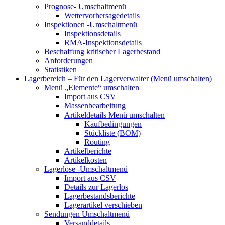
Prognose-
Umschaltmenü
Wettervorhersagedetails
Inspektionen
-Umschaltmenü
Inspektionsdetails
RMA-Inspektionsdetails
Beschaffung kritischer Lagerbestand
Anforderungen
Statistiken
Lagerbereich – Für den Lagerverwalter
(Menü umschalten)
Menü „Elemente“
umschalten
Import aus CSV
Massenbearbeitung
Artikeldetails
Menü umschalten
Kaufbedingungen
Stückliste (BOM)
Routing
Artikelberichte
Artikelkosten
Lagerlose
-Umschaltmenü
Import aus CSV
Details zur Lagerlos
Lagerbestandsberichte
Lagerartikel verschieben
Sendungen
Umschaltmenü
Versanddetails