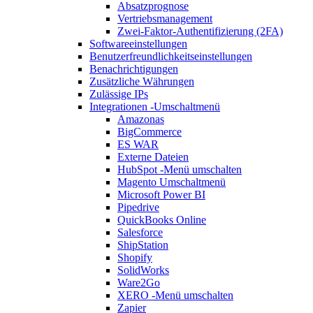
Absatzprognose
Vertriebsmanagement
Zwei-Faktor-Authentifizierung (2FA)
Softwareeinstellungen
Benutzerfreundlichkeitseinstellungen
Benachrichtigungen
Zusätzliche Währungen
Zulässige IPs
Integrationen
-Umschaltmenü
Amazonas
BigCommerce
ES WAR
Externe Dateien
HubSpot
-Menü umschalten
Magento
Umschaltmenü
Microsoft Power BI
Pipedrive
QuickBooks Online
Salesforce
ShipStation
Shopify
SolidWorks
Ware2Go
XERO
-Menü umschalten
Zapier