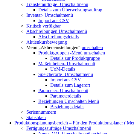
Transferaufträge-
Umschaltmenü
Details zum Überweisungsauftrag
Inventar-
Umschaltmenü
Import aus CSV
Kritisch verfügbar
Abschreibungen
Umschaltmenü
Abschreibungsdetails
Aktienkursbewegung
Menü „Aktieneinstellungen“
umschalten
Produktgruppen
-Menü umschalten
Details zur Produktgruppe
Maßeinheiten-
Umschaltmenü
UoM-Details
Speicherorte-
Umschaltmenü
Import aus CSV
Details zum Lagerort
Parameter-
Umschaltmenü
Parameterdetails
Beziehungen
Umschalten Menü
Beziehungsdetails
Seriennummern
Statistiken
Produktionsplanungsbereich – Für den Produktionsplaner (
Men
Fertigungsaufträge
Umschaltmenü
Neues MO-
Umschaltmenü erstellen