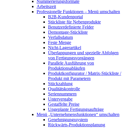
Nummerierungsformate
Arbeitszeit
Professionelle Funktionen
– Menü umschalten
B2B-Kundenportal
Stückliste für Nebenprodukte
Benutzerdefinierte Felder
Demontage-Stückliste
Verfallsdatum
Feste Menge
Nicht-Lagerartikel
Überlappungen und spezielle Abfolgen
von Fertigungsvorgängen
Parallele Ausführung von
Produktionsabläufen
Produktkonfigurator / Matrix-Stückliste /
Produkt mit Parametern
Stückzahlung
Qualitätskontrolle
Seriennummern
Untervergabe
Gestaffelte Preise
Ungeplante Fertigungsaufträge
Menü „Unternehmensfunktionen“
umschalten
Genehmigungssystem
Rückwärts-Produktionsplanung