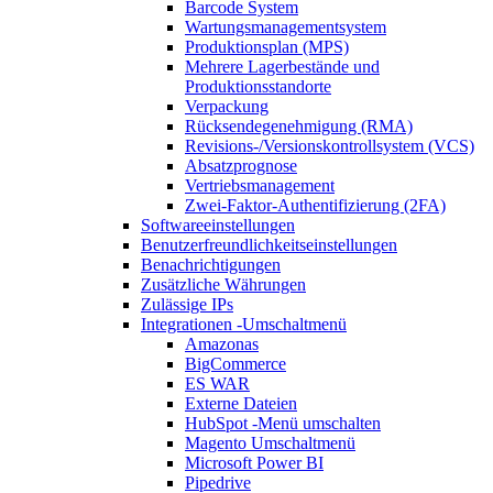
Barcode System
Wartungsmanagementsystem
Produktionsplan (MPS)
Mehrere Lagerbestände und
Produktionsstandorte
Verpackung
Rücksendegenehmigung (RMA)
Revisions-/Versionskontrollsystem (VCS)
Absatzprognose
Vertriebsmanagement
Zwei-Faktor-Authentifizierung (2FA)
Softwareeinstellungen
Benutzerfreundlichkeitseinstellungen
Benachrichtigungen
Zusätzliche Währungen
Zulässige IPs
Integrationen
-Umschaltmenü
Amazonas
BigCommerce
ES WAR
Externe Dateien
HubSpot
-Menü umschalten
Magento
Umschaltmenü
Microsoft Power BI
Pipedrive