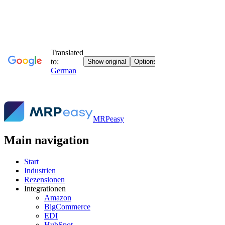
MRPeasy
Main navigation
Start
Industrien
Rezensionen
Integrationen
Amazon
BigCommerce
EDI
HubSpot