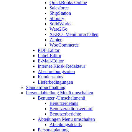
QuickBooks Online
Salesforce
ShipStation
Shopify
SolidWorks
Ware2Go
XERO
-Menü umschalten
Zapier
WooCommerce
PDF-Editor
Label-Editor
E-Mail-Editor
Internet-Kiosk-Redakteur
Abschreibungsarten
Kundenstatus
Lieferbedingungen
Standardbuchhaltung
Personalabteilung
Menü umschalten
Benutzer
-Umschaltmenü
Benutzerdetails
Benutzeraktionsverlauf
Benutzerberichte
Abteilungen
Menü umschalten
Abteilungsdetails
Personalplanung