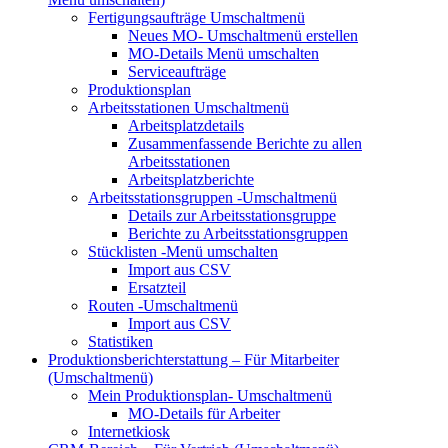
Fertigungsaufträge
Umschaltmenü
Neues MO-
Umschaltmenü erstellen
MO-Details
Menü umschalten
Serviceaufträge
Produktionsplan
Arbeitsstationen
Umschaltmenü
Arbeitsplatzdetails
Zusammenfassende Berichte zu allen
Arbeitsstationen
Arbeitsplatzberichte
Arbeitsstationsgruppen
-Umschaltmenü
Details zur Arbeitsstationsgruppe
Berichte zu Arbeitsstationsgruppen
Stücklisten
-Menü umschalten
Import aus CSV
Ersatzteil
Routen
-Umschaltmenü
Import aus CSV
Statistiken
Produktionsberichterstattung – Für Mitarbeiter
(Umschaltmenü)
Mein Produktionsplan-
Umschaltmenü
MO-Details für Arbeiter
Internetkiosk