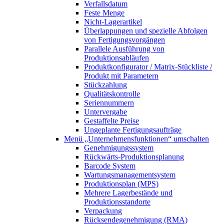
Verfallsdatum
Feste Menge
Nicht-Lagerartikel
Überlappungen und spezielle Abfolgen
von Fertigungsvorgängen
Parallele Ausführung von
Produktionsabläufen
Produktkonfigurator / Matrix-Stückliste /
Produkt mit Parametern
Stückzahlung
Qualitätskontrolle
Seriennummern
Untervergabe
Gestaffelte Preise
Ungeplante Fertigungsaufträge
Menü „Unternehmensfunktionen“
umschalten
Genehmigungssystem
Rückwärts-Produktionsplanung
Barcode System
Wartungsmanagementsystem
Produktionsplan (MPS)
Mehrere Lagerbestände und
Produktionsstandorte
Verpackung
Rücksendegenehmigung (RMA)