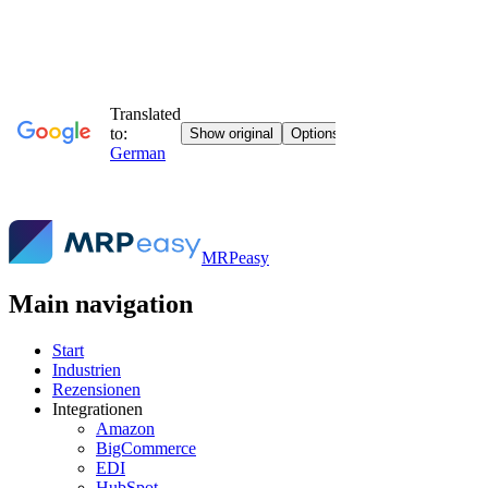
MRPeasy
Main navigation
Start
Industrien
Rezensionen
Integrationen
Amazon
BigCommerce
EDI
HubSpot