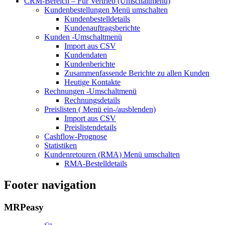
CRM-Bereich – Für Vertrieb
(Umschaltmenü)
Kundenbestellungen
Menü umschalten
Kundenbestelldetails
Kundenauftragsberichte
Kunden
-Umschaltmenü
Import aus CSV
Kundendaten
Kundenberichte
Zusammenfassende Berichte zu allen Kunden
Heutige Kontakte
Rechnungen
-Umschaltmenü
Rechnungsdetails
Preislisten (
Menü ein-/ausblenden)
Import aus CSV
Preislistendetails
Cashflow-Prognose
Statistiken
Kundenretouren (RMA)
Menü umschalten
RMA-Bestelldetails
Footer navigation
MRPeasy