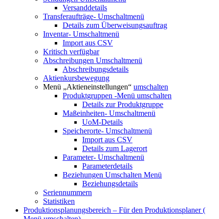
Versanddetails
Transferaufträge-
Umschaltmenü
Details zum Überweisungsauftrag
Inventar-
Umschaltmenü
Import aus CSV
Kritisch verfügbar
Abschreibungen
Umschaltmenü
Abschreibungsdetails
Aktienkursbewegung
Menü „Aktieneinstellungen“
umschalten
Produktgruppen
-Menü umschalten
Details zur Produktgruppe
Maßeinheiten-
Umschaltmenü
UoM-Details
Speicherorte-
Umschaltmenü
Import aus CSV
Details zum Lagerort
Parameter-
Umschaltmenü
Parameterdetails
Beziehungen
Umschalten Menü
Beziehungsdetails
Seriennummern
Statistiken
Produktionsplanungsbereich – Für den Produktionsplaner (
Menü umschalten)