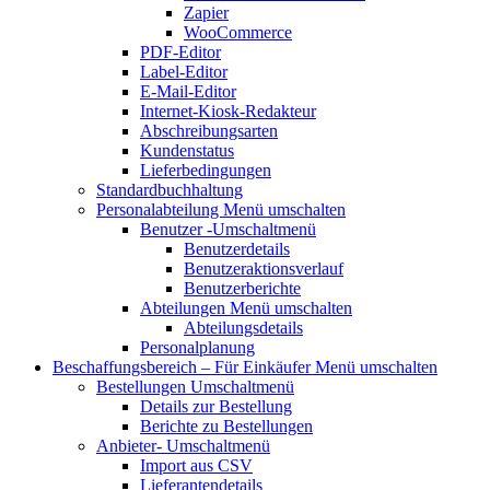
Zapier
WooCommerce
PDF-Editor
Label-Editor
E-Mail-Editor
Internet-Kiosk-Redakteur
Abschreibungsarten
Kundenstatus
Lieferbedingungen
Standardbuchhaltung
Personalabteilung
Menü umschalten
Benutzer
-Umschaltmenü
Benutzerdetails
Benutzeraktionsverlauf
Benutzerberichte
Abteilungen
Menü umschalten
Abteilungsdetails
Personalplanung
Beschaffungsbereich – Für Einkäufer
Menü umschalten
Bestellungen
Umschaltmenü
Details zur Bestellung
Berichte zu Bestellungen
Anbieter-
Umschaltmenü
Import aus CSV
Lieferantendetails