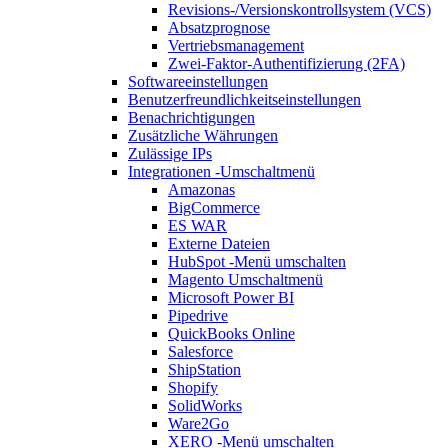
Revisions-/Versionskontrollsystem (VCS)
Absatzprognose
Vertriebsmanagement
Zwei-Faktor-Authentifizierung (2FA)
Softwareeinstellungen
Benutzerfreundlichkeitseinstellungen
Benachrichtigungen
Zusätzliche Währungen
Zulässige IPs
Integrationen
-Umschaltmenü
Amazonas
BigCommerce
ES WAR
Externe Dateien
HubSpot
-Menü umschalten
Magento
Umschaltmenü
Microsoft Power BI
Pipedrive
QuickBooks Online
Salesforce
ShipStation
Shopify
SolidWorks
Ware2Go
XERO
-Menü umschalten