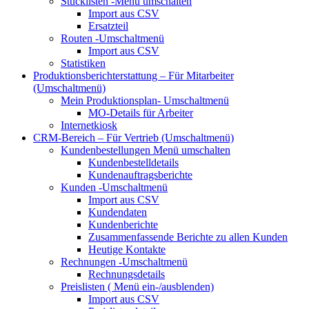
Stücklisten
-Menü umschalten
Import aus CSV
Ersatzteil
Routen
-Umschaltmenü
Import aus CSV
Statistiken
Produktionsberichterstattung – Für Mitarbeiter
(Umschaltmenü)
Mein Produktionsplan-
Umschaltmenü
MO-Details für Arbeiter
Internetkiosk
CRM-Bereich – Für Vertrieb
(Umschaltmenü)
Kundenbestellungen
Menü umschalten
Kundenbestelldetails
Kundenauftragsberichte
Kunden
-Umschaltmenü
Import aus CSV
Kundendaten
Kundenberichte
Zusammenfassende Berichte zu allen Kunden
Heutige Kontakte
Rechnungen
-Umschaltmenü
Rechnungsdetails
Preislisten (
Menü ein-/ausblenden)
Import aus CSV