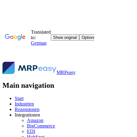
MRPeasy
Main navigation
Start
Industrien
Rezensionen
Integrationen
Amazon
BigCommerce
EDI
HubSpot