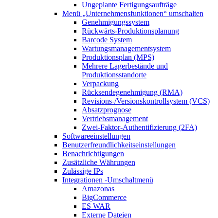
Ungeplante Fertigungsaufträge
Menü „Unternehmensfunktionen“
umschalten
Genehmigungssystem
Rückwärts-Produktionsplanung
Barcode System
Wartungsmanagementsystem
Produktionsplan (MPS)
Mehrere Lagerbestände und
Produktionsstandorte
Verpackung
Rücksendegenehmigung (RMA)
Revisions-/Versionskontrollsystem (VCS)
Absatzprognose
Vertriebsmanagement
Zwei-Faktor-Authentifizierung (2FA)
Softwareeinstellungen
Benutzerfreundlichkeitseinstellungen
Benachrichtigungen
Zusätzliche Währungen
Zulässige IPs
Integrationen
-Umschaltmenü
Amazonas
BigCommerce
ES WAR
Externe Dateien