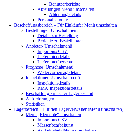
Benutzerberichte
Abteilungen
Menü umschalten
Abteilungsdetails
Personalplanung
Beschaffungsbereich – Für Einkäufer
Menü umschalten
Bestellungen
Umschaltmenü
Details zur Bestellung
Berichte zu Bestellungen
Anbieter-
Umschaltmenü
Import aus CSV
Lieferantendetails
Lieferantenberichte
Prognose-
Umschaltmenü
Wettervorhersagedetails
Inspektionen
-Umschaltmenü
Inspektionsdetails
RMA-Inspektionsdetails
Beschaffung kritischer Lagerbestand
Anforderungen
Statistiken
Lagerbereich – Für den Lagerverwalter
(Menü umschalten)
Menü „Elemente“
umschalten
Import aus CSV
Massenbearbeitung
Artikeldetails
Menü umschalten