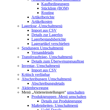
Kaufbedingungen
Stückliste (BOM)
Routing
Artikelberichte
Artikelkosten
Lagerlose
-Umschaltmenü
Import aus CSV
Details zur Lagerlos
Lagerbestandsberichte
Lagerartikel verschieben
Sendungen
Umschaltmenü
Versanddetails
Transferaufträge-
Umschaltmenü
Details zum Überweisungsauftrag
Inventar-
Umschaltmenü
Import aus CSV
Kritisch verfügbar
Abschreibungen
Umschaltmenü
Abschreibungsdetails
Aktienbewegung
Menü „Aktieneinstellungen“
umschalten
Produktgruppen
-Menü umschalten
Details zur Produktgruppe
Maßeinheiten-
Umschaltmenü
UoM-Details