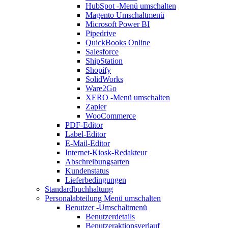
HubSpot
-Menü umschalten
Magento
Umschaltmenü
Microsoft Power BI
Pipedrive
QuickBooks Online
Salesforce
ShipStation
Shopify
SolidWorks
Ware2Go
XERO
-Menü umschalten
Zapier
WooCommerce
PDF-Editor
Label-Editor
E-Mail-Editor
Internet-Kiosk-Redakteur
Abschreibungsarten
Kundenstatus
Lieferbedingungen
Standardbuchhaltung
Personalabteilung
Menü umschalten
Benutzer
-Umschaltmenü
Benutzerdetails
Benutzeraktionsverlauf