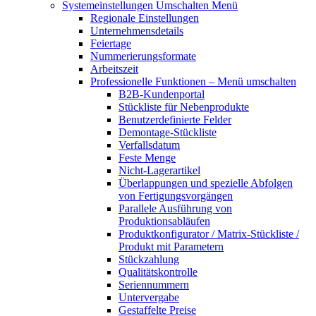
Systemeinstellungen
Umschalten Menü
Regionale Einstellungen
Unternehmensdetails
Feiertage
Nummerierungsformate
Arbeitszeit
Professionelle Funktionen
– Menü umschalten
B2B-Kundenportal
Stückliste für Nebenprodukte
Benutzerdefinierte Felder
Demontage-Stückliste
Verfallsdatum
Feste Menge
Nicht-Lagerartikel
Überlappungen und spezielle Abfolgen
von Fertigungsvorgängen
Parallele Ausführung von
Produktionsabläufen
Produktkonfigurator / Matrix-Stückliste /
Produkt mit Parametern
Stückzahlung
Qualitätskontrolle
Seriennummern
Untervergabe
Gestaffelte Preise