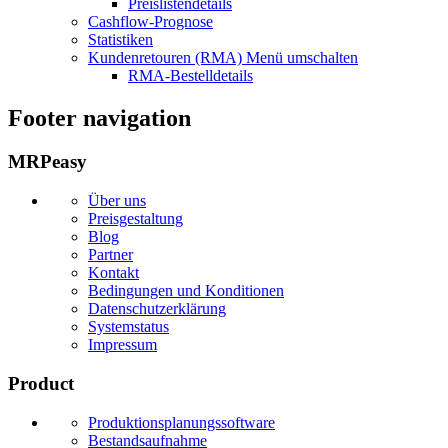
Preislistendetails
Cashflow-Prognose
Statistiken
Kundenretouren (RMA)
Menü umschalten
RMA-Bestelldetails
Footer navigation
MRPeasy
Über uns
Preisgestaltung
Blog
Partner
Kontakt
Bedingungen und Konditionen
Datenschutzerklärung
Systemstatus
Impressum
Product
Produktionsplanungssoftware
Bestandsaufnahme