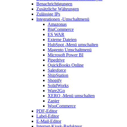
Benachrichtigungen
Zusätzliche Währungen
Zulässige IPs
Integrationen
-Umschaltmenü
Amazonas
BigCommerce
ES WAR
Externe Dateien
HubSpot
-Menü umschalten
Magento
Umschaltmenü
Microsoft Power BI
Pipedrive
QuickBooks Online
Salesforce
ShipStation
Shopify
SolidWorks
Ware2Go
XERO
-Menü umschalten
Zapier
WooCommerce
PDF-Editor
Label-Editor
E-Mail-Editor
Internet-Kiosk-Redakteur