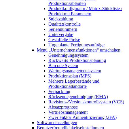
Produktionsabläufen
Produktkonfigurator / Matrix-Stückliste /
Produkt mit Parametern
Stückzahlung
Qualitätskontrolle
Seriennummern
Untervergabe
Gestaffelte Preise
Ungeplante Fertigungsaufträge
Menü „Unternehmensfunktionen“
umschalten
Genehmigungssystem
Rückwärts-Produktionsplanung
Barcode System
Wartungsmanagementsystem
Produktionsplan (MPS)
Mehrere Lagerbestände und
Produktionsstandorte
Verpackung
Rücksendegenehmigung (RMA)
Revisions-/Versionskontrollsystem (VCS)
Absatzprognose
Vertriebsmanagement
Zwei-Faktor-Authentifizierung (2FA)
Softwareeinstellungen
Benutzerfreundlichkeitseinstellungen