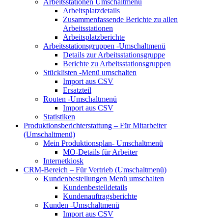
Arbeitsstationen
Umschaltmenü
Arbeitsplatzdetails
Zusammenfassende Berichte zu allen
Arbeitsstationen
Arbeitsplatzberichte
Arbeitsstationsgruppen
-Umschaltmenü
Details zur Arbeitsstationsgruppe
Berichte zu Arbeitsstationsgruppen
Stücklisten
-Menü umschalten
Import aus CSV
Ersatzteil
Routen
-Umschaltmenü
Import aus CSV
Statistiken
Produktionsberichterstattung – Für Mitarbeiter
(Umschaltmenü)
Mein Produktionsplan-
Umschaltmenü
MO-Details für Arbeiter
Internetkiosk
CRM-Bereich – Für Vertrieb
(Umschaltmenü)
Kundenbestellungen
Menü umschalten
Kundenbestelldetails
Kundenauftragsberichte
Kunden
-Umschaltmenü
Import aus CSV