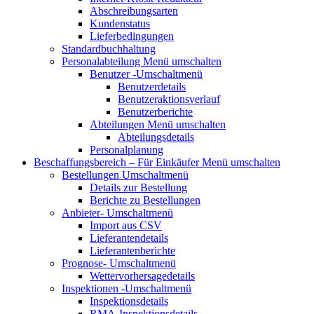
Abschreibungsarten
Kundenstatus
Lieferbedingungen
Standardbuchhaltung
Personalabteilung
Menü umschalten
Benutzer
-Umschaltmenü
Benutzerdetails
Benutzeraktionsverlauf
Benutzerberichte
Abteilungen
Menü umschalten
Abteilungsdetails
Personalplanung
Beschaffungsbereich – Für Einkäufer
Menü umschalten
Bestellungen
Umschaltmenü
Details zur Bestellung
Berichte zu Bestellungen
Anbieter-
Umschaltmenü
Import aus CSV
Lieferantendetails
Lieferantenberichte
Prognose-
Umschaltmenü
Wettervorhersagedetails
Inspektionen
-Umschaltmenü
Inspektionsdetails
RMA-Inspektionsdetails