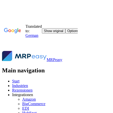
MRPeasy
Main navigation
Start
Industrien
Rezensionen
Integrationen
Amazon
BigCommerce
EDI
HubSpot