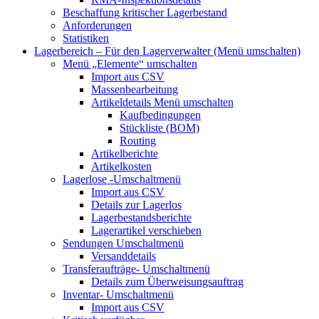
Beschaffung kritischer Lagerbestand
Anforderungen
Statistiken
Lagerbereich – Für den Lagerverwalter
(Menü umschalten)
Menü „Elemente“
umschalten
Import aus CSV
Massenbearbeitung
Artikeldetails
Menü umschalten
Kaufbedingungen
Stückliste (BOM)
Routing
Artikelberichte
Artikelkosten
Lagerlose
-Umschaltmenü
Import aus CSV
Details zur Lagerlos
Lagerbestandsberichte
Lagerartikel verschieben
Sendungen
Umschaltmenü
Versanddetails
Transferaufträge-
Umschaltmenü
Details zum Überweisungsauftrag
Inventar-
Umschaltmenü
Import aus CSV