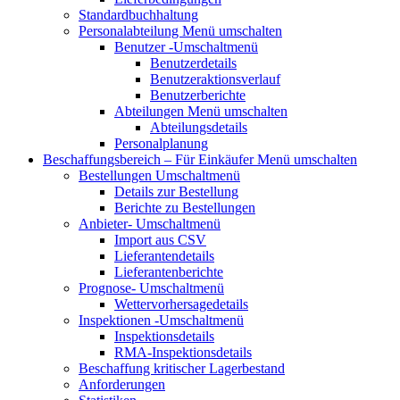
Standardbuchhaltung
Personalabteilung
Menü umschalten
Benutzer
-Umschaltmenü
Benutzerdetails
Benutzeraktionsverlauf
Benutzerberichte
Abteilungen
Menü umschalten
Abteilungsdetails
Personalplanung
Beschaffungsbereich – Für Einkäufer
Menü umschalten
Bestellungen
Umschaltmenü
Details zur Bestellung
Berichte zu Bestellungen
Anbieter-
Umschaltmenü
Import aus CSV
Lieferantendetails
Lieferantenberichte
Prognose-
Umschaltmenü
Wettervorhersagedetails
Inspektionen
-Umschaltmenü
Inspektionsdetails
RMA-Inspektionsdetails
Beschaffung kritischer Lagerbestand
Anforderungen