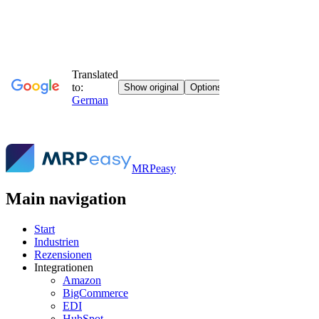
MRPeasy
Main navigation
Start
Industrien
Rezensionen
Integrationen
Amazon
BigCommerce
EDI
HubSpot