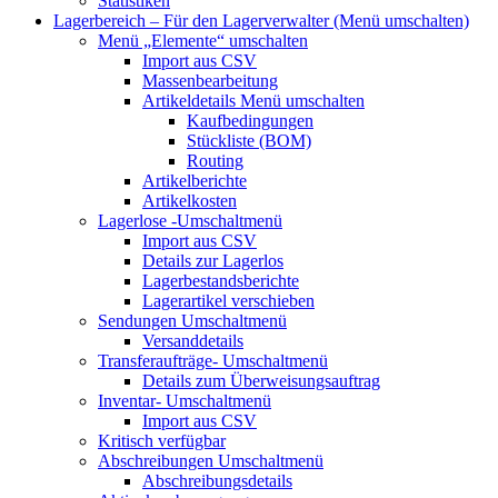
Statistiken
Lagerbereich – Für den Lagerverwalter
(Menü umschalten)
Menü „Elemente“
umschalten
Import aus CSV
Massenbearbeitung
Artikeldetails
Menü umschalten
Kaufbedingungen
Stückliste (BOM)
Routing
Artikelberichte
Artikelkosten
Lagerlose
-Umschaltmenü
Import aus CSV
Details zur Lagerlos
Lagerbestandsberichte
Lagerartikel verschieben
Sendungen
Umschaltmenü
Versanddetails
Transferaufträge-
Umschaltmenü
Details zum Überweisungsauftrag
Inventar-
Umschaltmenü
Import aus CSV
Kritisch verfügbar
Abschreibungen
Umschaltmenü
Abschreibungsdetails