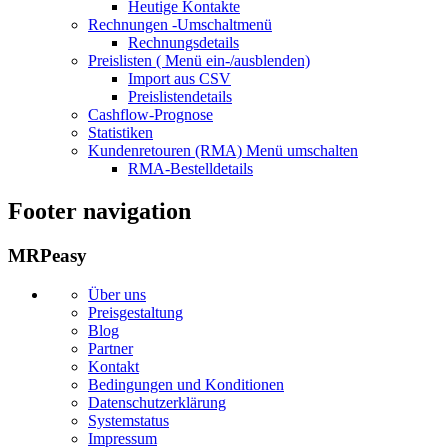
Heutige Kontakte
Rechnungen
-Umschaltmenü
Rechnungsdetails
Preislisten (
Menü ein-/ausblenden)
Import aus CSV
Preislistendetails
Cashflow-Prognose
Statistiken
Kundenretouren (RMA)
Menü umschalten
RMA-Bestelldetails
Footer navigation
MRPeasy
Über uns
Preisgestaltung
Blog
Partner
Kontakt
Bedingungen und Konditionen
Datenschutzerklärung
Systemstatus
Impressum