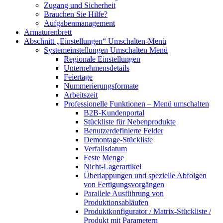
Zugang und Sicherheit
Brauchen Sie Hilfe?
Aufgabenmanagement
Armaturenbrett
Abschnitt „Einstellungen“
Umschalten-Menü
Systemeinstellungen
Umschalten Menü
Regionale Einstellungen
Unternehmensdetails
Feiertage
Nummerierungsformate
Arbeitszeit
Professionelle Funktionen
– Menü umschalten
B2B-Kundenportal
Stückliste für Nebenprodukte
Benutzerdefinierte Felder
Demontage-Stückliste
Verfallsdatum
Feste Menge
Nicht-Lagerartikel
Überlappungen und spezielle Abfolgen
von Fertigungsvorgängen
Parallele Ausführung von
Produktionsabläufen
Produktkonfigurator / Matrix-Stückliste /
Produkt mit Parametern