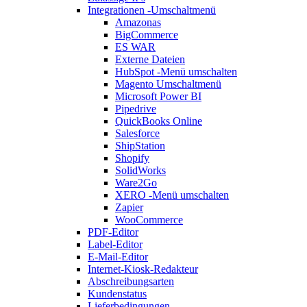
Integrationen
-Umschaltmenü
Amazonas
BigCommerce
ES WAR
Externe Dateien
HubSpot
-Menü umschalten
Magento
Umschaltmenü
Microsoft Power BI
Pipedrive
QuickBooks Online
Salesforce
ShipStation
Shopify
SolidWorks
Ware2Go
XERO
-Menü umschalten
Zapier
WooCommerce
PDF-Editor
Label-Editor
E-Mail-Editor
Internet-Kiosk-Redakteur
Abschreibungsarten
Kundenstatus
Lieferbedingungen