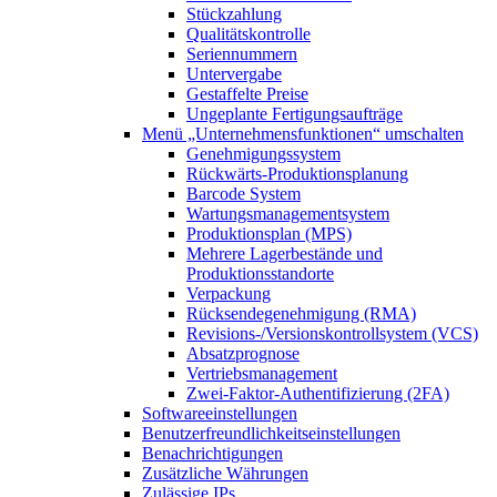
Stückzahlung
Qualitätskontrolle
Seriennummern
Untervergabe
Gestaffelte Preise
Ungeplante Fertigungsaufträge
Menü „Unternehmensfunktionen“
umschalten
Genehmigungssystem
Rückwärts-Produktionsplanung
Barcode System
Wartungsmanagementsystem
Produktionsplan (MPS)
Mehrere Lagerbestände und
Produktionsstandorte
Verpackung
Rücksendegenehmigung (RMA)
Revisions-/Versionskontrollsystem (VCS)
Absatzprognose
Vertriebsmanagement
Zwei-Faktor-Authentifizierung (2FA)
Softwareeinstellungen
Benutzerfreundlichkeitseinstellungen
Benachrichtigungen
Zusätzliche Währungen
Zulässige IPs