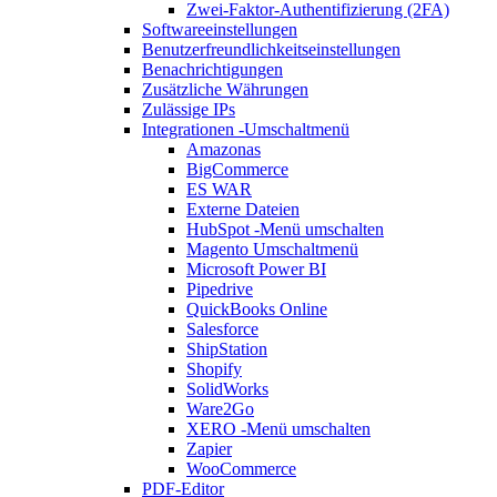
Zwei-Faktor-Authentifizierung (2FA)
Softwareeinstellungen
Benutzerfreundlichkeitseinstellungen
Benachrichtigungen
Zusätzliche Währungen
Zulässige IPs
Integrationen
-Umschaltmenü
Amazonas
BigCommerce
ES WAR
Externe Dateien
HubSpot
-Menü umschalten
Magento
Umschaltmenü
Microsoft Power BI
Pipedrive
QuickBooks Online
Salesforce
ShipStation
Shopify
SolidWorks
Ware2Go
XERO
-Menü umschalten
Zapier
WooCommerce
PDF-Editor