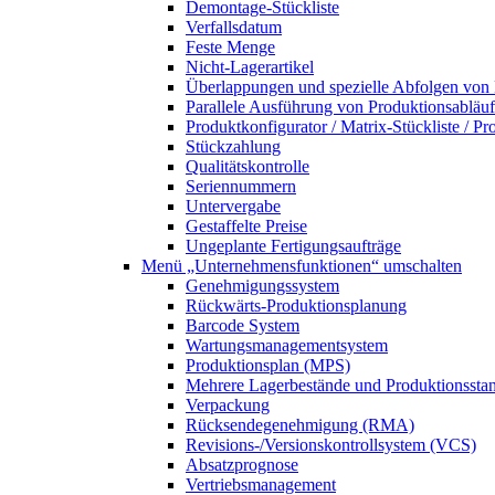
Demontage-Stückliste
Verfallsdatum
Feste Menge
Nicht-Lagerartikel
Überlappungen und spezielle Abfolgen von
Parallele Ausführung von Produktionsabläu
Produktkonfigurator / Matrix-Stückliste / P
Stückzahlung
Qualitätskontrolle
Seriennummern
Untervergabe
Gestaffelte Preise
Ungeplante Fertigungsaufträge
Menü „Unternehmensfunktionen“
umschalten
Genehmigungssystem
Rückwärts-Produktionsplanung
Barcode System
Wartungsmanagementsystem
Produktionsplan (MPS)
Mehrere Lagerbestände und Produktionsstan
Verpackung
Rücksendegenehmigung (RMA)
Revisions-/Versionskontrollsystem (VCS)
Absatzprognose
Vertriebsmanagement