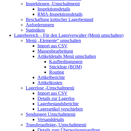
Inspektionen
-Umschaltmenü
Inspektionsdetails
RMA-Inspektionsdetails
Beschaffung kritischer Lagerbestand
Anforderungen
Statistiken
Lagerbereich – Für den Lagerverwalter
(Menü umschalten)
Menü „Elemente“
umschalten
Import aus CSV
Massenbearbeitung
Artikeldetails
Menü umschalten
Kaufbedingungen
Stückliste (BOM)
Routing
Artikelberichte
Artikelkosten
Lagerlose
-Umschaltmenü
Import aus CSV
Details zur Lagerlos
Lagerbestandsberichte
Lagerartikel verschieben
Sendungen
Umschaltmenü
Versanddetails
Transferaufträge-
Umschaltmenü
Details zum Überweisungsauftrag