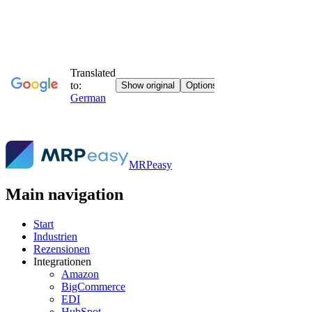
MRPeasy
Main navigation
Start
Industrien
Rezensionen
Integrationen
Amazon
BigCommerce
EDI
HubSpot