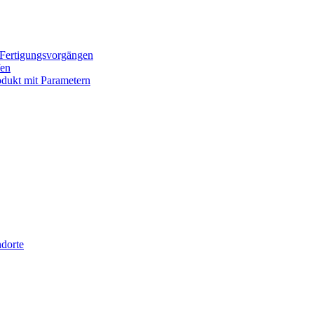
 Fertigungsvorgängen
fen
rodukt mit Parametern
dorte