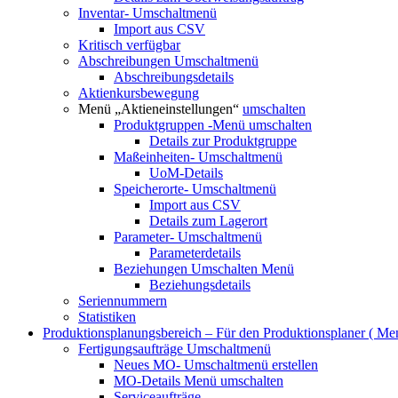
Inventar-
Umschaltmenü
Import aus CSV
Kritisch verfügbar
Abschreibungen
Umschaltmenü
Abschreibungsdetails
Aktienkursbewegung
Menü „Aktieneinstellungen“
umschalten
Produktgruppen
-Menü umschalten
Details zur Produktgruppe
Maßeinheiten-
Umschaltmenü
UoM-Details
Speicherorte-
Umschaltmenü
Import aus CSV
Details zum Lagerort
Parameter-
Umschaltmenü
Parameterdetails
Beziehungen
Umschalten Menü
Beziehungsdetails
Seriennummern
Statistiken
Produktionsplanungsbereich – Für den Produktionsplaner (
Men
Fertigungsaufträge
Umschaltmenü
Neues MO-
Umschaltmenü erstellen
MO-Details
Menü umschalten
Serviceaufträge