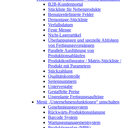
B2B-Kundenportal
Stückliste für Nebenprodukte
Benutzerdefinierte Felder
Demontage-Stückliste
Verfallsdatum
Feste Menge
Nicht-Lagerartikel
Überlappungen und spezielle Abfolgen
von Fertigungsvorgängen
Parallele Ausführung von
Produktionsabläufen
Produktkonfigurator / Matrix-Stückliste /
Produkt mit Parametern
Stückzahlung
Qualitätskontrolle
Seriennummern
Untervergabe
Gestaffelte Preise
Ungeplante Fertigungsaufträge
Menü „Unternehmensfunktionen“
umschalten
Genehmigungssystem
Rückwärts-Produktionsplanung
Barcode System
Wartungsmanagementsystem
Produktionsplan (MPS)