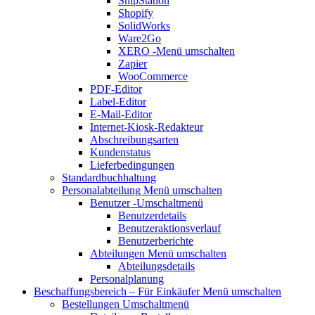
ShipStation
Shopify
SolidWorks
Ware2Go
XERO
-Menü umschalten
Zapier
WooCommerce
PDF-Editor
Label-Editor
E-Mail-Editor
Internet-Kiosk-Redakteur
Abschreibungsarten
Kundenstatus
Lieferbedingungen
Standardbuchhaltung
Personalabteilung
Menü umschalten
Benutzer
-Umschaltmenü
Benutzerdetails
Benutzeraktionsverlauf
Benutzerberichte
Abteilungen
Menü umschalten
Abteilungsdetails
Personalplanung
Beschaffungsbereich – Für Einkäufer
Menü umschalten
Bestellungen
Umschaltmenü