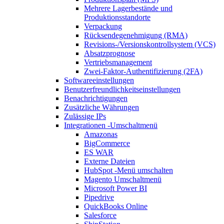
Mehrere Lagerbestände und
Produktionsstandorte
Verpackung
Rücksendegenehmigung (RMA)
Revisions-/Versionskontrollsystem (VCS)
Absatzprognose
Vertriebsmanagement
Zwei-Faktor-Authentifizierung (2FA)
Softwareeinstellungen
Benutzerfreundlichkeitseinstellungen
Benachrichtigungen
Zusätzliche Währungen
Zulässige IPs
Integrationen
-Umschaltmenü
Amazonas
BigCommerce
ES WAR
Externe Dateien
HubSpot
-Menü umschalten
Magento
Umschaltmenü
Microsoft Power BI
Pipedrive
QuickBooks Online
Salesforce