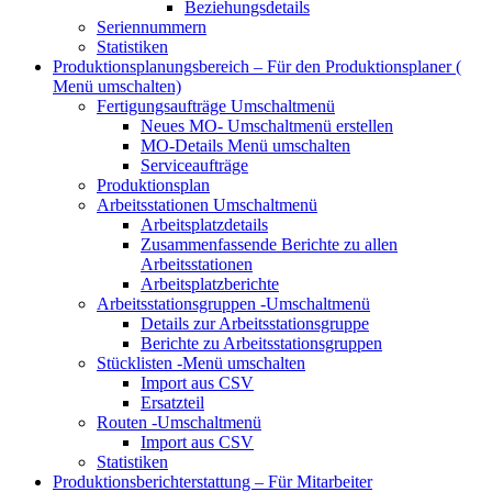
Beziehungsdetails
Seriennummern
Statistiken
Produktionsplanungsbereich – Für den Produktionsplaner (
Menü umschalten)
Fertigungsaufträge
Umschaltmenü
Neues MO-
Umschaltmenü erstellen
MO-Details
Menü umschalten
Serviceaufträge
Produktionsplan
Arbeitsstationen
Umschaltmenü
Arbeitsplatzdetails
Zusammenfassende Berichte zu allen
Arbeitsstationen
Arbeitsplatzberichte
Arbeitsstationsgruppen
-Umschaltmenü
Details zur Arbeitsstationsgruppe
Berichte zu Arbeitsstationsgruppen
Stücklisten
-Menü umschalten
Import aus CSV
Ersatzteil
Routen
-Umschaltmenü
Import aus CSV
Statistiken
Produktionsberichterstattung – Für Mitarbeiter