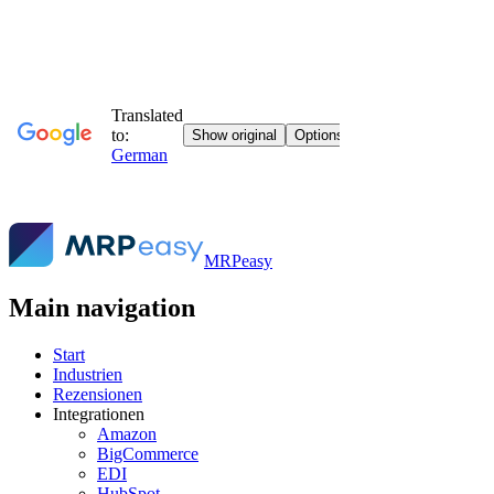
MRPeasy
Main navigation
Start
Industrien
Rezensionen
Integrationen
Amazon
BigCommerce
EDI
HubSpot