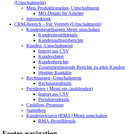
(Umschaltmenü)
Mein Produktionsplan-
Umschaltmenü
MO-Details für Arbeiter
Internetkiosk
CRM-Bereich – Für Vertrieb
(Umschaltmenü)
Kundenbestellungen
Menü umschalten
Kundenbestelldetails
Kundenauftragsberichte
Kunden
-Umschaltmenü
Import aus CSV
Kundendaten
Kundenberichte
Zusammenfassende Berichte zu allen Kunden
Heutige Kontakte
Rechnungen
-Umschaltmenü
Rechnungsdetails
Preislisten (
Menü ein-/ausblenden)
Import aus CSV
Preislistendetails
Cashflow-Prognose
Statistiken
Kundenretouren (RMA)
Menü umschalten
RMA-Bestelldetails
Footer navigation