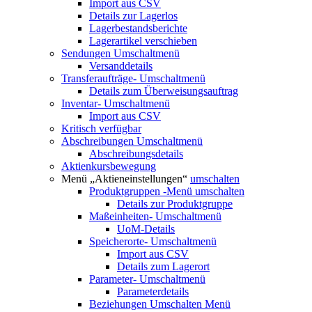
Import aus CSV
Details zur Lagerlos
Lagerbestandsberichte
Lagerartikel verschieben
Sendungen
Umschaltmenü
Versanddetails
Transferaufträge-
Umschaltmenü
Details zum Überweisungsauftrag
Inventar-
Umschaltmenü
Import aus CSV
Kritisch verfügbar
Abschreibungen
Umschaltmenü
Abschreibungsdetails
Aktienkursbewegung
Menü „Aktieneinstellungen“
umschalten
Produktgruppen
-Menü umschalten
Details zur Produktgruppe
Maßeinheiten-
Umschaltmenü
UoM-Details
Speicherorte-
Umschaltmenü
Import aus CSV
Details zum Lagerort
Parameter-
Umschaltmenü
Parameterdetails
Beziehungen
Umschalten Menü