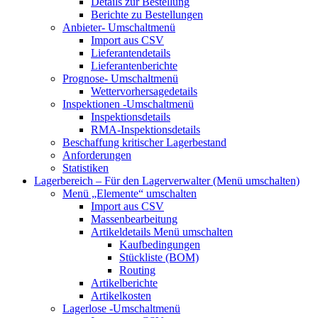
Details zur Bestellung
Berichte zu Bestellungen
Anbieter-
Umschaltmenü
Import aus CSV
Lieferantendetails
Lieferantenberichte
Prognose-
Umschaltmenü
Wettervorhersagedetails
Inspektionen
-Umschaltmenü
Inspektionsdetails
RMA-Inspektionsdetails
Beschaffung kritischer Lagerbestand
Anforderungen
Statistiken
Lagerbereich – Für den Lagerverwalter
(Menü umschalten)
Menü „Elemente“
umschalten
Import aus CSV
Massenbearbeitung
Artikeldetails
Menü umschalten
Kaufbedingungen
Stückliste (BOM)
Routing
Artikelberichte
Artikelkosten
Lagerlose
-Umschaltmenü