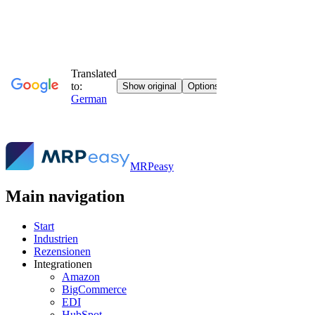
MRPeasy
Main navigation
Start
Industrien
Rezensionen
Integrationen
Amazon
BigCommerce
EDI
HubSpot