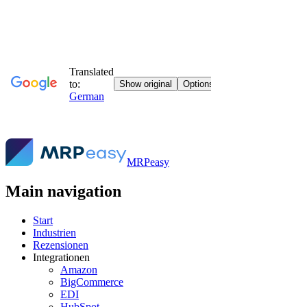
MRPeasy
Main navigation
Start
Industrien
Rezensionen
Integrationen
Amazon
BigCommerce
EDI
HubSpot