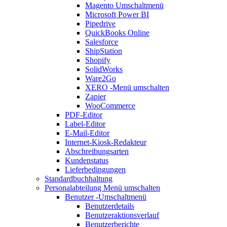
Magento
Umschaltmenü
Microsoft Power BI
Pipedrive
QuickBooks Online
Salesforce
ShipStation
Shopify
SolidWorks
Ware2Go
XERO
-Menü umschalten
Zapier
WooCommerce
PDF-Editor
Label-Editor
E-Mail-Editor
Internet-Kiosk-Redakteur
Abschreibungsarten
Kundenstatus
Lieferbedingungen
Standardbuchhaltung
Personalabteilung
Menü umschalten
Benutzer
-Umschaltmenü
Benutzerdetails
Benutzeraktionsverlauf
Benutzerberichte