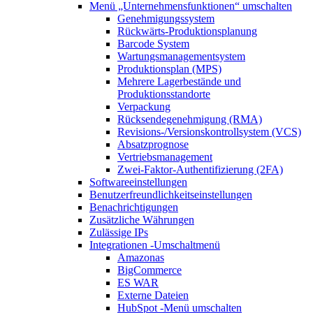
Menü „Unternehmensfunktionen“
umschalten
Genehmigungssystem
Rückwärts-Produktionsplanung
Barcode System
Wartungsmanagementsystem
Produktionsplan (MPS)
Mehrere Lagerbestände und
Produktionsstandorte
Verpackung
Rücksendegenehmigung (RMA)
Revisions-/Versionskontrollsystem (VCS)
Absatzprognose
Vertriebsmanagement
Zwei-Faktor-Authentifizierung (2FA)
Softwareeinstellungen
Benutzerfreundlichkeitseinstellungen
Benachrichtigungen
Zusätzliche Währungen
Zulässige IPs
Integrationen
-Umschaltmenü
Amazonas
BigCommerce
ES WAR
Externe Dateien
HubSpot
-Menü umschalten