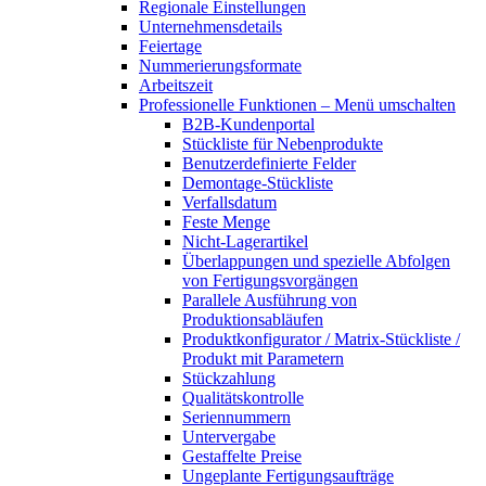
Regionale Einstellungen
Unternehmensdetails
Feiertage
Nummerierungsformate
Arbeitszeit
Professionelle Funktionen
– Menü umschalten
B2B-Kundenportal
Stückliste für Nebenprodukte
Benutzerdefinierte Felder
Demontage-Stückliste
Verfallsdatum
Feste Menge
Nicht-Lagerartikel
Überlappungen und spezielle Abfolgen
von Fertigungsvorgängen
Parallele Ausführung von
Produktionsabläufen
Produktkonfigurator / Matrix-Stückliste /
Produkt mit Parametern
Stückzahlung
Qualitätskontrolle
Seriennummern
Untervergabe
Gestaffelte Preise
Ungeplante Fertigungsaufträge