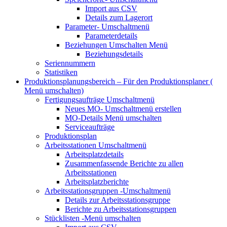
Import aus CSV
Details zum Lagerort
Parameter-
Umschaltmenü
Parameterdetails
Beziehungen
Umschalten Menü
Beziehungsdetails
Seriennummern
Statistiken
Produktionsplanungsbereich – Für den Produktionsplaner (
Menü umschalten)
Fertigungsaufträge
Umschaltmenü
Neues MO-
Umschaltmenü erstellen
MO-Details
Menü umschalten
Serviceaufträge
Produktionsplan
Arbeitsstationen
Umschaltmenü
Arbeitsplatzdetails
Zusammenfassende Berichte zu allen
Arbeitsstationen
Arbeitsplatzberichte
Arbeitsstationsgruppen
-Umschaltmenü
Details zur Arbeitsstationsgruppe
Berichte zu Arbeitsstationsgruppen
Stücklisten
-Menü umschalten