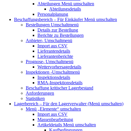
Abteilungen
Menü umschalten
Abteilungsdetails
Personalplanung
Beschaffungsbereich – Für Einkäufer
Menü umschalten
Bestellungen
Umschaltmenü
Details zur Bestellung
Berichte zu Bestellungen
Anbieter-
Umschaltmenü
Import aus CSV
Lieferantendetails
Lieferantenberichte
Prognose-
Umschaltmenü
Wettervorhersagedetails
Inspektionen
-Umschaltmenü
Inspektionsdetails
RMA-Inspektionsdetails
Beschaffung kritischer Lagerbestand
Anforderungen
Statistiken
Lagerbereich – Für den Lagerverwalter
(Menü umschalten)
Menü „Elemente“
umschalten
Import aus CSV
Massenbearbeitung
Artikeldetails
Menü umschalten
Kaufbedingungen