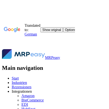
MRPeasy
Main navigation
Start
Industrien
Rezensionen
Integrationen
Amazon
BigCommerce
EDI
HubSpot