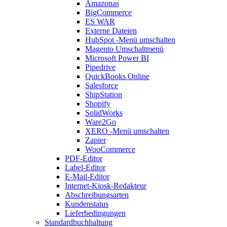
Amazonas
BigCommerce
ES WAR
Externe Dateien
HubSpot
-Menü umschalten
Magento
Umschaltmenü
Microsoft Power BI
Pipedrive
QuickBooks Online
Salesforce
ShipStation
Shopify
SolidWorks
Ware2Go
XERO
-Menü umschalten
Zapier
WooCommerce
PDF-Editor
Label-Editor
E-Mail-Editor
Internet-Kiosk-Redakteur
Abschreibungsarten
Kundenstatus
Lieferbedingungen
Standardbuchhaltung