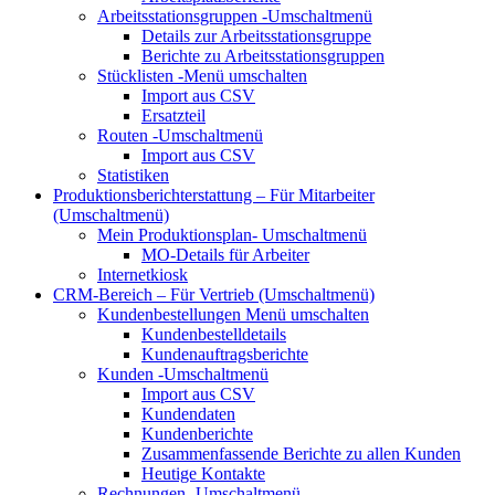
Arbeitsstationsgruppen
-Umschaltmenü
Details zur Arbeitsstationsgruppe
Berichte zu Arbeitsstationsgruppen
Stücklisten
-Menü umschalten
Import aus CSV
Ersatzteil
Routen
-Umschaltmenü
Import aus CSV
Statistiken
Produktionsberichterstattung – Für Mitarbeiter
(Umschaltmenü)
Mein Produktionsplan-
Umschaltmenü
MO-Details für Arbeiter
Internetkiosk
CRM-Bereich – Für Vertrieb
(Umschaltmenü)
Kundenbestellungen
Menü umschalten
Kundenbestelldetails
Kundenauftragsberichte
Kunden
-Umschaltmenü
Import aus CSV
Kundendaten
Kundenberichte
Zusammenfassende Berichte zu allen Kunden
Heutige Kontakte
Rechnungen
-Umschaltmenü