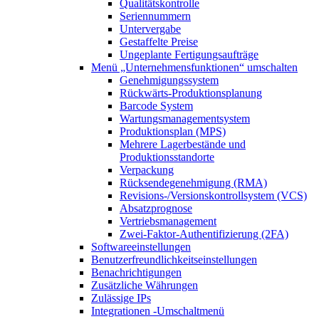
Qualitätskontrolle
Seriennummern
Untervergabe
Gestaffelte Preise
Ungeplante Fertigungsaufträge
Menü „Unternehmensfunktionen“
umschalten
Genehmigungssystem
Rückwärts-Produktionsplanung
Barcode System
Wartungsmanagementsystem
Produktionsplan (MPS)
Mehrere Lagerbestände und
Produktionsstandorte
Verpackung
Rücksendegenehmigung (RMA)
Revisions-/Versionskontrollsystem (VCS)
Absatzprognose
Vertriebsmanagement
Zwei-Faktor-Authentifizierung (2FA)
Softwareeinstellungen
Benutzerfreundlichkeitseinstellungen
Benachrichtigungen
Zusätzliche Währungen
Zulässige IPs
Integrationen
-Umschaltmenü