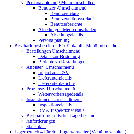
Personalabteilung
Menü umschalten
Benutzer
-Umschaltmenü
Benutzerdetails
Benutzeraktionsverlauf
Benutzerberichte
Abteilungen
Menü umschalten
Abteilungsdetails
Personalplanung
Beschaffungsbereich – Für Einkäufer
Menü umschalten
Bestellungen
Umschaltmenü
Details zur Bestellung
Berichte zu Bestellungen
Anbieter-
Umschaltmenü
Import aus CSV
Lieferantendetails
Lieferantenberichte
Prognose-
Umschaltmenü
Wettervorhersagedetails
Inspektionen
-Umschaltmenü
Inspektionsdetails
RMA-Inspektionsdetails
Beschaffung kritischer Lagerbestand
Anforderungen
Statistiken
Lagerbereich – Für den Lagerverwalter
(Menü umschalten)