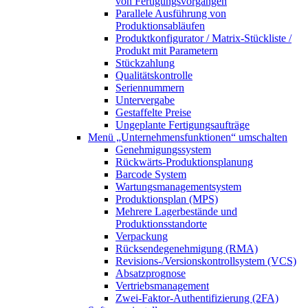
von Fertigungsvorgängen
Parallele Ausführung von
Produktionsabläufen
Produktkonfigurator / Matrix-Stückliste /
Produkt mit Parametern
Stückzahlung
Qualitätskontrolle
Seriennummern
Untervergabe
Gestaffelte Preise
Ungeplante Fertigungsaufträge
Menü „Unternehmensfunktionen“
umschalten
Genehmigungssystem
Rückwärts-Produktionsplanung
Barcode System
Wartungsmanagementsystem
Produktionsplan (MPS)
Mehrere Lagerbestände und
Produktionsstandorte
Verpackung
Rücksendegenehmigung (RMA)
Revisions-/Versionskontrollsystem (VCS)
Absatzprognose
Vertriebsmanagement
Zwei-Faktor-Authentifizierung (2FA)