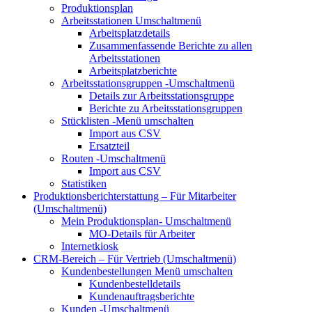
Produktionsplan
Arbeitsstationen
Umschaltmenü
Arbeitsplatzdetails
Zusammenfassende Berichte zu allen
Arbeitsstationen
Arbeitsplatzberichte
Arbeitsstationsgruppen
-Umschaltmenü
Details zur Arbeitsstationsgruppe
Berichte zu Arbeitsstationsgruppen
Stücklisten
-Menü umschalten
Import aus CSV
Ersatzteil
Routen
-Umschaltmenü
Import aus CSV
Statistiken
Produktionsberichterstattung – Für Mitarbeiter
(Umschaltmenü)
Mein Produktionsplan-
Umschaltmenü
MO-Details für Arbeiter
Internetkiosk
CRM-Bereich – Für Vertrieb
(Umschaltmenü)
Kundenbestellungen
Menü umschalten
Kundenbestelldetails
Kundenauftragsberichte
Kunden
-Umschaltmenü