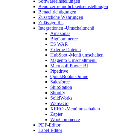
Softwareeinstellungen
Benutzerfreundlichkeitseinstellungen
Benachrichtigungen
Zusätzliche Währungen
Zulässige IPs
Integrationen
-Umschaltmenü
Amazonas
BigCommerce
ES WAR
Externe Dateien
HubSpot
-Menü umschalten
Magento
Umschaltmenü
Microsoft Power BI
Pipedrive
QuickBooks Online
Salesforce
ShipStation
Shopify
SolidWorks
Ware2Go
XERO
-Menü umschalten
Zapier
WooCommerce
PDF-Editor
Label-Editor