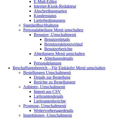
E-Mail-Editor
Internet-Kiosk-Redakteur
Abschreibungsarten
Kundenstatus
Lieferbedingungen
Standardbuchhaltung
Personalabteilung
Menü umschalten
Benutzer
-Umschaltmenü
Benutzerdetails
Benutzeraktionsverlauf
Benutzerberichte
Abteilungen
Menü umschalten
Abteilungsdetails
Personalplanung
Beschaffungsbereich – Für Einkäufer
Menü umschalten
Bestellungen
Umschaltmenü
Details zur Bestellung
Berichte zu Bestellungen
Anbieter-
Umschaltmenü
Import aus CSV
Lieferantendetails
Lieferantenberichte
Prognose-
Umschaltmenü
Wettervorhersagedetails
Inspektionen
-Umschaltmenü