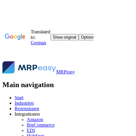
MRPeasy
Main navigation
Start
Industrien
Rezensionen
Integrationen
Amazon
BigCommerce
EDI
HubSpot