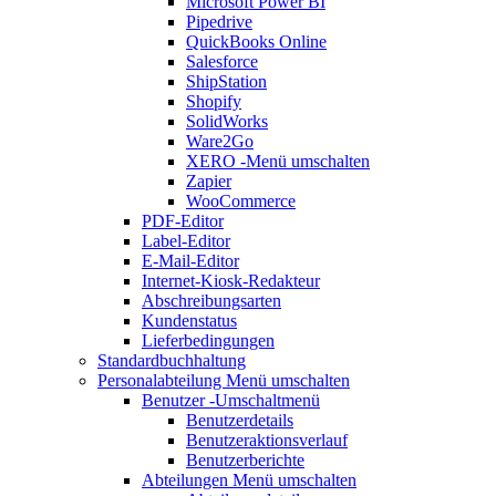
Microsoft Power BI
Pipedrive
QuickBooks Online
Salesforce
ShipStation
Shopify
SolidWorks
Ware2Go
XERO
-Menü umschalten
Zapier
WooCommerce
PDF-Editor
Label-Editor
E-Mail-Editor
Internet-Kiosk-Redakteur
Abschreibungsarten
Kundenstatus
Lieferbedingungen
Standardbuchhaltung
Personalabteilung
Menü umschalten
Benutzer
-Umschaltmenü
Benutzerdetails
Benutzeraktionsverlauf
Benutzerberichte
Abteilungen
Menü umschalten