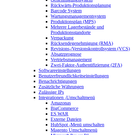
Rückwärts-Produktionsplanung
Barcode System
Wartungsmanagementsystem
Produktionsplan (MPS)
Mehrere Lagerbestände und
Produktionsstandorte
Verpackung
Rücksendegenehmigung (RMA)
Revisions-/Versionskontrollsystem (VCS)
Absatzprognose
Vertriebsmanagement
Zwei-Faktor-Authentifizierung (2FA)
Softwareeinstellungen
Benutzerfreundlichkeitseinstellungen
Benachrichtigungen
Zusätzliche Währungen
Zulässige IPs
Integrationen
-Umschaltmenü
Amazonas
BigCommerce
ES WAR
Externe Dateien
HubSpot
-Menü umschalten
Magento
Umschaltmenü