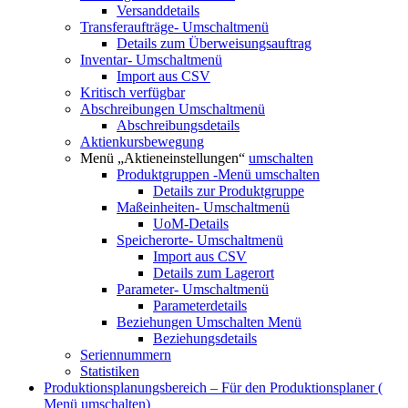
Versanddetails
Transferaufträge-
Umschaltmenü
Details zum Überweisungsauftrag
Inventar-
Umschaltmenü
Import aus CSV
Kritisch verfügbar
Abschreibungen
Umschaltmenü
Abschreibungsdetails
Aktienkursbewegung
Menü „Aktieneinstellungen“
umschalten
Produktgruppen
-Menü umschalten
Details zur Produktgruppe
Maßeinheiten-
Umschaltmenü
UoM-Details
Speicherorte-
Umschaltmenü
Import aus CSV
Details zum Lagerort
Parameter-
Umschaltmenü
Parameterdetails
Beziehungen
Umschalten Menü
Beziehungsdetails
Seriennummern
Statistiken
Produktionsplanungsbereich – Für den Produktionsplaner (
Menü umschalten)