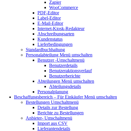
Zapier
WooCommerce
PDF-Editor
Label-Editor
E-Mail-Editor
Internet-Kiosk-Redakteur
Abschreibungsarten
Kundenstatus
Lieferbedingungen
Standardbuchhaltung
Personalabteilung
Menü umschalten
Benutzer
-Umschaltmenü
Benutzerdetails
Benutzeraktionsverlauf
Benutzerberichte
Abteilungen
Menü umschalten
Abteilungsdetails
Personalplanung
Beschaffungsbereich – Für Einkäufer
Menü umschalten
Bestellungen
Umschaltmenü
Details zur Bestellung
Berichte zu Bestellungen
Anbieter-
Umschaltmenü
Import aus CSV
Lieferantendetails