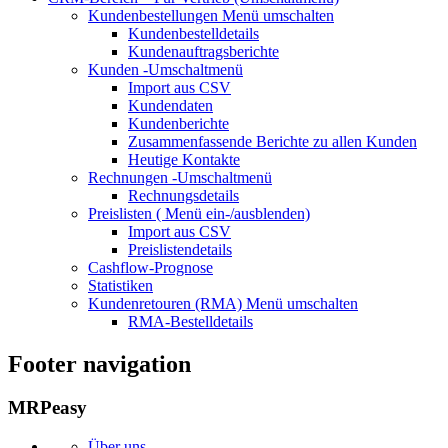
Kundenbestellungen
Menü umschalten
Kundenbestelldetails
Kundenauftragsberichte
Kunden
-Umschaltmenü
Import aus CSV
Kundendaten
Kundenberichte
Zusammenfassende Berichte zu allen Kunden
Heutige Kontakte
Rechnungen
-Umschaltmenü
Rechnungsdetails
Preislisten (
Menü ein-/ausblenden)
Import aus CSV
Preislistendetails
Cashflow-Prognose
Statistiken
Kundenretouren (RMA)
Menü umschalten
RMA-Bestelldetails
Footer navigation
MRPeasy
Über uns