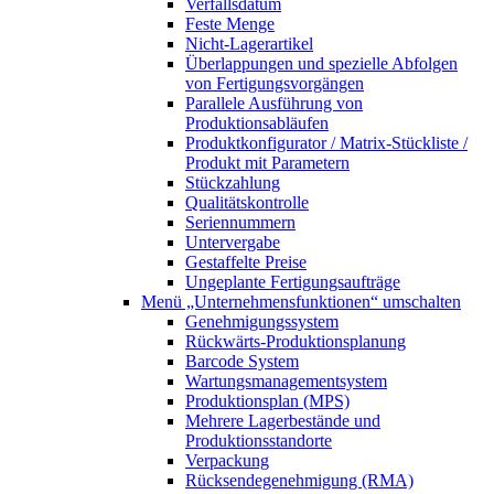
Verfallsdatum
Feste Menge
Nicht-Lagerartikel
Überlappungen und spezielle Abfolgen
von Fertigungsvorgängen
Parallele Ausführung von
Produktionsabläufen
Produktkonfigurator / Matrix-Stückliste /
Produkt mit Parametern
Stückzahlung
Qualitätskontrolle
Seriennummern
Untervergabe
Gestaffelte Preise
Ungeplante Fertigungsaufträge
Menü „Unternehmensfunktionen“
umschalten
Genehmigungssystem
Rückwärts-Produktionsplanung
Barcode System
Wartungsmanagementsystem
Produktionsplan (MPS)
Mehrere Lagerbestände und
Produktionsstandorte
Verpackung
Rücksendegenehmigung (RMA)