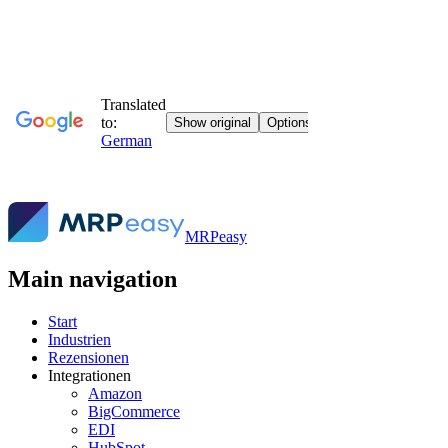
MRPeasy
Main navigation
Start
Industrien
Rezensionen
Integrationen
Amazon
BigCommerce
EDI
HubSpot