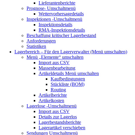
Lieferantenberichte
Prognose-
Umschaltmenü
Wettervorhersagedetails
Inspektionen
-Umschaltmenü
Inspektionsdetails
RMA-Inspektionsdetails
Beschaffung kritischer Lagerbestand
Anforderungen
Statistiken
Lagerbereich – Für den Lagerverwalter
(Menü umschalten)
Menü „Elemente“
umschalten
Import aus CSV
Massenbearbeitung
Artikeldetails
Menü umschalten
Kaufbedingungen
Stückliste (BOM)
Routing
Artikelberichte
Artikelkosten
Lagerlose
-Umschaltmenü
Import aus CSV
Details zur Lagerlos
Lagerbestandsberichte
Lagerartikel verschieben
Sendungen
Umschaltmenü