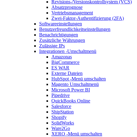
Revisions-/Versionskontrollsystem (VCS)
Absatzprognose
Vertriebsmanagement
Zwei-Faktor-Authentifizierung (2FA)
Softwareeinstellungen
Benutzerfreundlichkeitseinstellungen
Benachrichtigungen
Zusätzliche Währungen
Zulässige IPs
Integrationen
-Umschaltmenü
Amazonas
BigCommerce
ES WAR
Externe Dateien
HubSpot
-Menü umschalten
Magento
Umschaltmenü
Microsoft Power BI
Pipedrive
QuickBooks Online
Salesforce
ShipStation
Shopify
SolidWorks
Ware2Go
XERO
-Menü umschalten