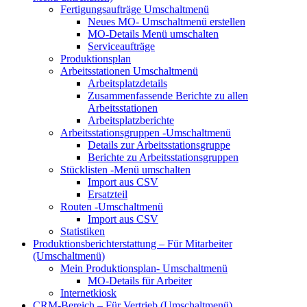
Fertigungsaufträge
Umschaltmenü
Neues MO-
Umschaltmenü erstellen
MO-Details
Menü umschalten
Serviceaufträge
Produktionsplan
Arbeitsstationen
Umschaltmenü
Arbeitsplatzdetails
Zusammenfassende Berichte zu allen
Arbeitsstationen
Arbeitsplatzberichte
Arbeitsstationsgruppen
-Umschaltmenü
Details zur Arbeitsstationsgruppe
Berichte zu Arbeitsstationsgruppen
Stücklisten
-Menü umschalten
Import aus CSV
Ersatzteil
Routen
-Umschaltmenü
Import aus CSV
Statistiken
Produktionsberichterstattung – Für Mitarbeiter
(Umschaltmenü)
Mein Produktionsplan-
Umschaltmenü
MO-Details für Arbeiter
Internetkiosk
CRM-Bereich – Für Vertrieb
(Umschaltmenü)