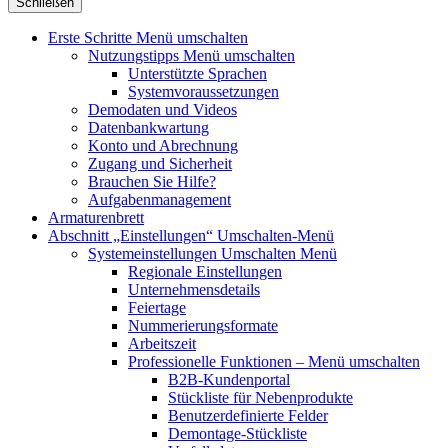
Schließen
Erste Schritte
Menü umschalten
Nutzungstipps
Menü umschalten
Unterstützte Sprachen
Systemvoraussetzungen
Demodaten und Videos
Datenbankwartung
Konto und Abrechnung
Zugang und Sicherheit
Brauchen Sie Hilfe?
Aufgabenmanagement
Armaturenbrett
Abschnitt „Einstellungen“
Umschalten-Menü
Systemeinstellungen
Umschalten Menü
Regionale Einstellungen
Unternehmensdetails
Feiertage
Nummerierungsformate
Arbeitszeit
Professionelle Funktionen
– Menü umschalten
B2B-Kundenportal
Stückliste für Nebenprodukte
Benutzerdefinierte Felder
Demontage-Stückliste