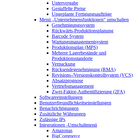
Untervergabe
Gestaffelte Preise
Ungeplante Fertigungsaufträge
Menü „Unternehmensfunktionen“
umschalten
Genehmigungssystem
Rückwärts-Produktionsplanung
Barcode System
Wartungsmanagementsystem
Produktionsplan (MPS)
Mehrere Lagerbestände und
Produktionsstandorte
Verpackung
Rücksendegenehmigung (RMA)
Revisions-/Versionskontrollsystem (VCS)
Absatzprognose
Vertriebsmanagement
Zwei-Faktor-Authentifizierung (2FA)
Softwareeinstellungen
Benutzerfreundlichkeitseinstellungen
Benachrichtigungen
Zusätzliche Währungen
Zulässige IPs
Integrationen
-Umschaltmenü
Amazonas
BigCommerce