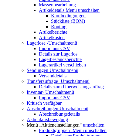
Massenbearbeitung
Artikeldetails
Menü umschalten
Kaufbedingungen
Stückliste (BOM)
Routing
Artikelberichte
Artikelkosten
Lagerlose
-Umschaltmenü
Import aus CSV
Details zur Lagerlos
Lagerbestandsberichte
Lagerartikel verschieben
Sendungen
Umschaltmenü
Versanddetails
Transferaufträge-
Umschaltmenü
Details zum Überweisungsauftrag
Inventar-
Umschaltmenü
Import aus CSV
Kritisch verfügbar
Abschreibungen
Umschaltmenü
Abschreibungsdetails
Aktienkursbewegung
Menü „Aktieneinstellungen“
umschalten
Produktgruppen
-Menü umschalten
Details zur Produktgruppe