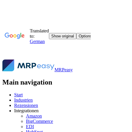
MRPeasy
Main navigation
Start
Industrien
Rezensionen
Integrationen
Amazon
BigCommerce
EDI
HubSpot