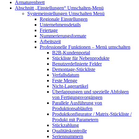
Armaturenbrett
Abschnitt „Einstellungen“
Umschalten-Menü
Systemeinstellungen
Umschalten Menü
Regionale Einstellungen
Unternehmensdetails
Feiertage
Nummerierungsformate
Arbeitszeit
Professionelle Funktionen
– Menü umschalten
B2B-Kundenportal
Stückliste für Nebenprodukte
Benutzerdefinierte Felder
Demontage-Stückliste
Verfallsdatum
Feste Menge
Nicht-Lagerartikel
Überlappungen und spezielle Abfolgen
von Fertigungsvorgängen
Parallele Ausführung von
Produktionsabläufen
Produktkonfigurator / Matrix-Stückliste /
Produkt mit Parametern
Stückzahlung
Qualitätskontrolle
Seriennummern