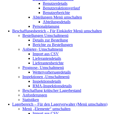
Benutzerdetails
Benutzeraktionsverlauf
Benutzerberichte
Abteilungen
Menü umschalten
Abteilungsdetails
Personalplanung
Beschaffungsbereich – Für Einkäufer
Menü umschalten
Bestellungen
Umschaltmenü
Details zur Bestellung
Berichte zu Bestellungen
Anbieter-
Umschaltmenü
Import aus CSV
Lieferantendetails
Lieferantenberichte
Prognose-
Umschaltmenü
Wettervorhersagedetails
Inspektionen
-Umschaltmenü
Inspektionsdetails
RMA-Inspektionsdetails
Beschaffung kritischer Lagerbestand
Anforderungen
Statistiken
Lagerbereich – Für den Lagerverwalter
(Menü umschalten)
Menü „Elemente“
umschalten
Import aus CSV