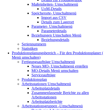
Maßeinheiten-
Umschaltmenü
UoM-Details
Speicherorte-
Umschaltmenü
Import aus CSV
Details zum Lagerort
Parameter-
Umschaltmenü
Parameterdetails
Beziehungen
Umschalten Menü
Beziehungsdetails
Seriennummern
Statistiken
Produktionsplanungsbereich – Für den Produktionsplaner (
Menü umschalten)
Fertigungsaufträge
Umschaltmenü
Neues MO-
Umschaltmenü erstellen
MO-Details
Menü umschalten
Serviceaufträge
Produktionsplan
Arbeitsstationen
Umschaltmenü
Arbeitsplatzdetails
Zusammenfassende Berichte zu allen
Arbeitsstationen
Arbeitsplatzberichte
Arbeitsstationsgruppen
-Umschaltmenü