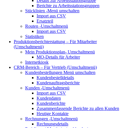
Details zur Arbeitsstationsgruppe
Berichte zu Arbeitsstationsgruppen
Stücklisten
-Menü umschalten
Import aus CSV
Ersatzteil
Routen
-Umschaltmenü
Import aus CSV
Statistiken
Produktionsberichterstattung – Für Mitarbeiter
(Umschaltmenü)
Mein Produktionsplan-
Umschaltmenü
MO-Details für Arbeiter
Internetkiosk
CRM-Bereich – Für Vertrieb
(Umschaltmenü)
Kundenbestellungen
Menü umschalten
Kundenbestelldetails
Kundenauftragsberichte
Kunden
-Umschaltmenü
Import aus CSV
Kundendaten
Kundenberichte
Zusammenfassende Berichte zu allen Kunden
Heutige Kontakte
Rechnungen
-Umschaltmenü
Rechnungsdetails