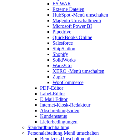
ES WAR
Externe Dateien
HubSpot
-Menü umschalten
Magento
Umschaltmenü
Microsoft Power BI
Pipedrive
QuickBooks Online
Salesforce
ShipStation
Shopify
SolidWorks
Ware2Go
XERO
-Menü umschalten
Zapier
WooCommerce
PDF-Editor
Label-Editor
E-Mail-Editor
Internet-Kiosk-Redakteur
Abschreibungsarten
Kundenstatus
Lieferbedingungen
Standardbuchhaltung
Personalabteilung
Menü umschalten
Benutzer
-Umschaltmenü