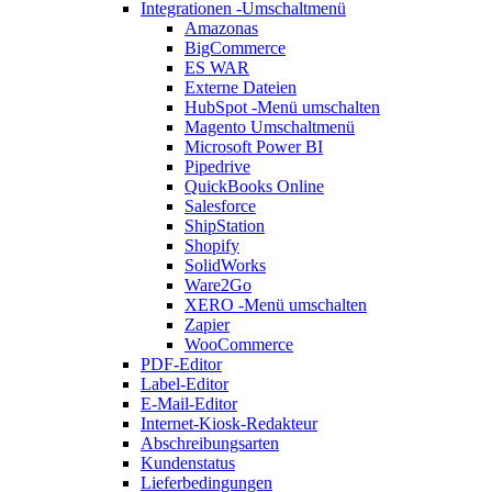
Integrationen
-Umschaltmenü
Amazonas
BigCommerce
ES WAR
Externe Dateien
HubSpot
-Menü umschalten
Magento
Umschaltmenü
Microsoft Power BI
Pipedrive
QuickBooks Online
Salesforce
ShipStation
Shopify
SolidWorks
Ware2Go
XERO
-Menü umschalten
Zapier
WooCommerce
PDF-Editor
Label-Editor
E-Mail-Editor
Internet-Kiosk-Redakteur
Abschreibungsarten
Kundenstatus
Lieferbedingungen