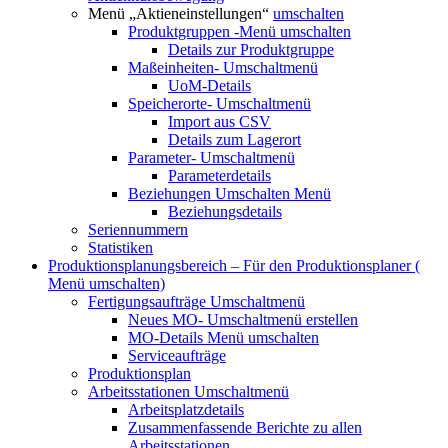
Menü „Aktieneinstellungen“
umschalten
Produktgruppen
-Menü umschalten
Details zur Produktgruppe
Maßeinheiten-
Umschaltmenü
UoM-Details
Speicherorte-
Umschaltmenü
Import aus CSV
Details zum Lagerort
Parameter-
Umschaltmenü
Parameterdetails
Beziehungen
Umschalten Menü
Beziehungsdetails
Seriennummern
Statistiken
Produktionsplanungsbereich – Für den Produktionsplaner (
Menü umschalten)
Fertigungsaufträge
Umschaltmenü
Neues MO-
Umschaltmenü erstellen
MO-Details
Menü umschalten
Serviceaufträge
Produktionsplan
Arbeitsstationen
Umschaltmenü
Arbeitsplatzdetails
Zusammenfassende Berichte zu allen
Arbeitsstationen