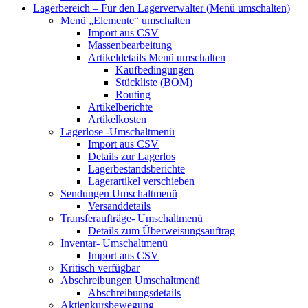
Lagerbereich – Für den Lagerverwalter
(Menü umschalten)
Menü „Elemente“
umschalten
Import aus CSV
Massenbearbeitung
Artikeldetails
Menü umschalten
Kaufbedingungen
Stückliste (BOM)
Routing
Artikelberichte
Artikelkosten
Lagerlose
-Umschaltmenü
Import aus CSV
Details zur Lagerlos
Lagerbestandsberichte
Lagerartikel verschieben
Sendungen
Umschaltmenü
Versanddetails
Transferaufträge-
Umschaltmenü
Details zum Überweisungsauftrag
Inventar-
Umschaltmenü
Import aus CSV
Kritisch verfügbar
Abschreibungen
Umschaltmenü
Abschreibungsdetails
Aktienkursbewegung