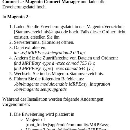
Connect
->
Magento Connect Manager
und laden die
Erweiterungsdatei hoch.
In
Magento 2
:
Laden Sie die Erweiterungsdatei in das Magento-Verzeichnis
[Stammverzeichnis]/app/code hoch. Falls dieser Ordner nicht
existiert, erstellen Sie ihn.
Serverterminal (Konsole) öffnen.
Datei extrahieren:
tar -xzf MRPEasy-Integration-2.0.0.tgz
Ändern Sie die Zugriffsrechte von Dateien und Ordnern:
find MRPEasy -type d -exec chmod 755 {} \;
find MRPEasy -type f -exec chmod 644 {} \;
Wechseln Sie in das Magento-Stammverzeichnis.
Führen Sie die folgenden Befehle aus:
./bin/magento module:enable MRPEasy_Integration
./bin/magento setup:upgrade
Während der Installation werden folgende Änderungen
vorgenommen:
Die Erweiterung wird platziert in
Magento 1
[root_folder]/app/code/community/MRPEasy;
Magento 2 [root_folder]/app/code/MRPEasy;