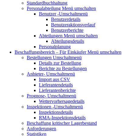
Standardbuchhaltung
Personalabteilung
Menü umschalten
Benutzer
-Umschaltmenü
Benutzerdetails
Benutzeraktionsverlauf
Benutzerberichte
Abteilungen
Menü umschalten
Abteilungsdetails
Personalplanung
Beschaffungsbereich – Für Einkäufer
Menü umschalten
Bestellungen
Umschaltmenü
Details zur Bestellung
Berichte zu Bestellungen
Anbieter-
Umschaltmenü
Import aus CSV
Lieferantendetails
Lieferantenberichte
Prognose-
Umschaltmenü
Wettervorhersagedetails
Inspektionen
-Umschaltmenü
Inspektionsdetails
RMA-Inspektionsdetails
Beschaffung kritischer Lagerbestand
Anforderungen
Statistiken