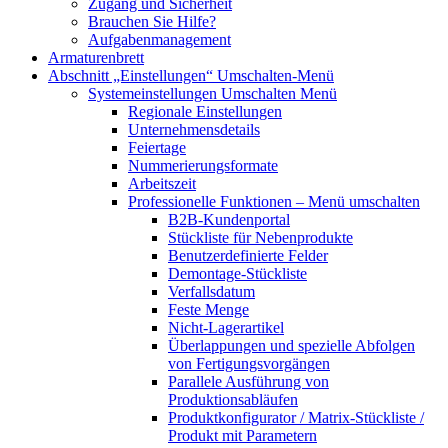
Zugang und Sicherheit
Brauchen Sie Hilfe?
Aufgabenmanagement
Armaturenbrett
Abschnitt „Einstellungen“
Umschalten-Menü
Systemeinstellungen
Umschalten Menü
Regionale Einstellungen
Unternehmensdetails
Feiertage
Nummerierungsformate
Arbeitszeit
Professionelle Funktionen
– Menü umschalten
B2B-Kundenportal
Stückliste für Nebenprodukte
Benutzerdefinierte Felder
Demontage-Stückliste
Verfallsdatum
Feste Menge
Nicht-Lagerartikel
Überlappungen und spezielle Abfolgen
von Fertigungsvorgängen
Parallele Ausführung von
Produktionsabläufen
Produktkonfigurator / Matrix-Stückliste /
Produkt mit Parametern