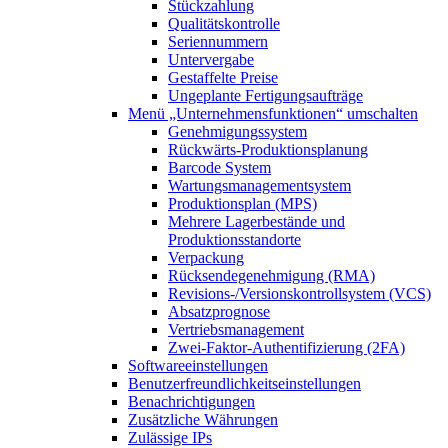
Stückzahlung
Qualitätskontrolle
Seriennummern
Untervergabe
Gestaffelte Preise
Ungeplante Fertigungsaufträge
Menü „Unternehmensfunktionen“
umschalten
Genehmigungssystem
Rückwärts-Produktionsplanung
Barcode System
Wartungsmanagementsystem
Produktionsplan (MPS)
Mehrere Lagerbestände und
Produktionsstandorte
Verpackung
Rücksendegenehmigung (RMA)
Revisions-/Versionskontrollsystem (VCS)
Absatzprognose
Vertriebsmanagement
Zwei-Faktor-Authentifizierung (2FA)
Softwareeinstellungen
Benutzerfreundlichkeitseinstellungen
Benachrichtigungen
Zusätzliche Währungen
Zulässige IPs