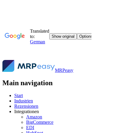
MRPeasy
Main navigation
Start
Industrien
Rezensionen
Integrationen
Amazon
BigCommerce
EDI
HubSpot