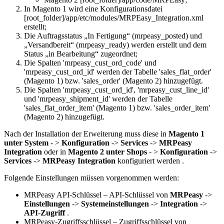
In Magento 1 wird eine Konfigurationsdatei
[root_folder]/app/etc/modules/MRPEasy_Integration.xml
erstellt;
Die Auftragsstatus „In Fertigung“ (mrpeasy_posted) und
„Versandbereit“ (mrpeasy_ready) werden erstellt und dem
Status „in Bearbeitung“ zugeordnet;
Die Spalten 'mrpeasy_cust_ord_code' und
'mrpeasy_cust_ord_id' werden der Tabelle 'sales_flat_order'
(Magento 1) bzw. 'sales_order' (Magento 2) hinzugefügt.
Die Spalten 'mrpeasy_cust_ord_id', 'mrpeasy_cust_line_id'
und 'mrpeasy_shipment_id' werden der Tabelle
'sales_flat_order_item' (Magento 1) bzw. 'sales_order_item'
(Magento 2) hinzugefügt.
Nach der Installation der Erweiterung muss diese in
Magento 1
unter
System
-
>
Konfiguration
->
Services
->
MRPeasy
Integration
oder in
Magento 2
unter Shops
-
>
Konfiguration
->
Services
->
MRPeasy Integration
konfiguriert werden .
Folgende Einstellungen müssen vorgenommen werden:
MRPeasy API-Schlüssel – API-Schlüssel von
MRPeasy
->
Einstellungen
->
Systemeinstellungen
->
Integration
->
API-Zugriff
.
MRPeasy-Zugriffsschlüssel – Zugriffsschlüssel von