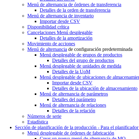
Menú de alternancia
de órdenes de transferencia
Detalles de la orden de transferencia
Menú de alternancia
de inventario
Importar desde CSV
Disponibilidad crítica
Cancelaciones
Menú desplegable
Detalles de la amortización
Movimiento de acciones
Menú de alternancia
de configuración predeterminada
Menú desplegable
de grupos de productos
Detalles del grupo de productos
Menú desplegable
de unidades de medida
Detalles de la UoM
Menú desplegable
de ubicaciones de almacenamie
Importar desde CSV
Detalles de la ubicación de almacenamiento
Menú de alternancia
de parámetros
Detalles del parámetro
Menú de alternancia
de relaciones
Detalles de la relación
Números de serie
Estadística
Sección de planificación de la producción - Para el planificado
Menú desplegable
de órdenes de fabricación
Crear un nuevo
menú de alternancia de MO