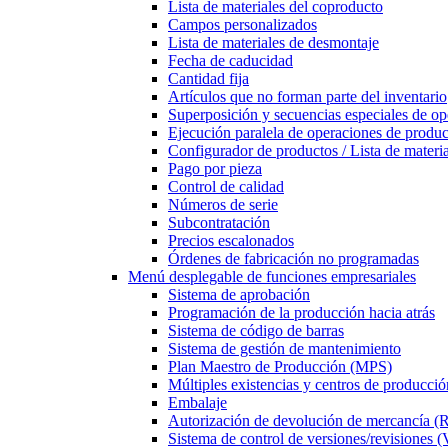
Lista de materiales del coproducto
Campos personalizados
Lista de materiales de desmontaje
Fecha de caducidad
Cantidad fija
Artículos que no forman parte del inventario
Superposición y secuencias especiales de op
Ejecución paralela de operaciones de produ
Configurador de productos / Lista de materia
Pago por pieza
Control de calidad
Números de serie
Subcontratación
Precios escalonados
Órdenes de fabricación no programadas
Menú desplegable
de funciones empresariales
Sistema de aprobación
Programación de la producción hacia atrás
Sistema de código de barras
Sistema de gestión de mantenimiento
Plan Maestro de Producción (MPS)
Múltiples existencias y centros de producció
Embalaje
Autorización de devolución de mercancía 
Sistema de control de versiones/revisiones 