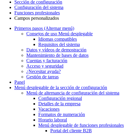
Sección de configuración
Configuración del sistema
Funciones profesionales
Campos personalizados
Primeros pasos
(Alternar menú)
Consejos de uso
Menú desplegable
Idiomas compatibles
Requisitos del sistema
Datos y vídeos de demostración
Mantenimiento de bases de datos
Cuentas y facturación
Acceso y seguridad
¿Necesitar ayuda?
Gestión de tareas
Panel
Menú desplegable
de la sección de configuración
Menú de alternancia
de configuración del sistema
Configuración regional
Detalles de la empresa
Vacaciones
Formatos de numeración
Horario laboral
Menú desplegable
de funciones profesionales
Portal del cliente B2B