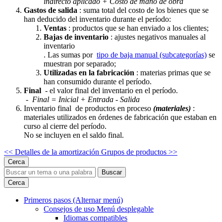
indirecto aplicado + Costo de mano de obra
Gastos de salida
: suma total del costo de los bienes que se
han deducido del inventario durante el período:
Ventas
: productos que se han enviado a los clientes;
Bajas de inventario
: ajustes negativos manuales al
inventario
. Las sumas por
tipo de baja manual (subcategorías)
se
muestran por separado;
Utilizadas en la fabricación
: materias primas que se
han consumido durante el período.
Final
- el valor final del inventario en el período.
-
Final = Inicial + Entrada - Salida
Inventario final de productos en proceso
(materiales)
:
materiales utilizados en órdenes de fabricación que estaban en
curso al cierre del período.
No se incluyen en el saldo final.
<< Detalles de la amortización
Grupos de productos >>
Cerca
Buscar
Cerca
Primeros pasos
(Alternar menú)
Consejos de uso
Menú desplegable
Idiomas compatibles