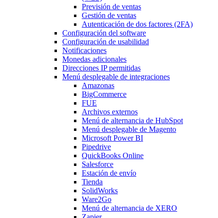
Previsión de ventas
Gestión de ventas
Autenticación de dos factores (2FA)
Configuración del software
Configuración de usabilidad
Notificaciones
Monedas adicionales
Direcciones IP permitidas
Menú desplegable
de integraciones
Amazonas
BigCommerce
FUE
Archivos externos
Menú de alternancia
de HubSpot
Menú desplegable
de Magento
Microsoft Power BI
Pipedrive
QuickBooks Online
Salesforce
Estación de envío
Tienda
SolidWorks
Ware2Go
Menú de alternancia
de XERO
Zapier