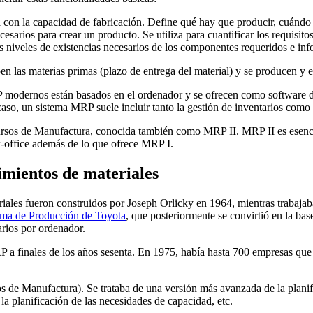
on la capacidad de fabricación. Define qué hay que producir, cuándo 
arios para crear un producto. Se utiliza para cuantificar los requisitos
 niveles de existencias necesarios de los componentes requeridos e inf
ben las materias primas (plazo de entrega del material) y se producen y
 modernos están basados en el ordenador y se ofrecen como software d
caso, un sistema MRP suele incluir tanto la gestión de inventarios como
ecursos de Manufactura, conocida también como MRP II. MRP II es esen
k-office además de lo que ofrece MRP I.
imientos de materiales
riales fueron construidos por Joseph Orlicky en 1964, mientras trabajab
ema de Producción de Toyota
, que posteriormente se convirtió en la bas
arios por ordenador.
a finales de los años sesenta. En 1975, había hasta 700 empresas que uti
s de Manufactura). Se trataba de una versión más avanzada de la planifi
la planificación de las necesidades de capacidad, etc.