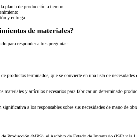
 la planta de producción a tiempo.
tenimiento.
ión y entrega.
imientos de materiales?
ado para responder a tres preguntas:
de productos terminados, que se convierte en una lista de necesidades d
los materiales y artículos necesarios para fabricar un determinado prod
ón significativa a los responsables sobre sus necesidades de mano de obr
 de Producción (MPS), el Archivo de Estado de Inventario (ISF) y la L