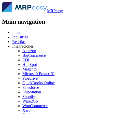
MRPeasy
Main navigation
Inicio
Industrias
Reseñas
Integraciones
Amazon
BigCommerce
EDI
HubSpot
Magento
Microsoft Power BI
Pipedrive
QuickBooks Online
Salesforce
ShipStation
Shopify
Ware2Go
WooCommerce
Xero