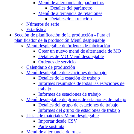
Menú de alternancia
de parámetros
Detalles del parámetro
Menú de alternancia
de relaciones
Detalles de la relación
Números de serie
Estadística
Sección de planificación de la producción - Para el
planificador de la producción
Menú desplegable
Menú desplegable
de órdenes de fabricación
Crear un nuevo
menú de alternancia de MO
Detalles de MO
Menú desplegable
Órdenes de servicio
Calendario de producción
Menú desplegable
de estaciones de trabajo
Detalles de la estación de trabajo
Informes resumidos de todas las estaciones de
trabajo
Informes de estaciones de trabajo
Menú desplegable
de grupos de estaciones de trabajo
Detalles del grupo de estaciones de trabajo
Informes del grupo de estaciones de trabajo
Listas de materiales
Menú desplegable
Importar desde CSV
Parte sustituta
Menú de alternancia
de rutas