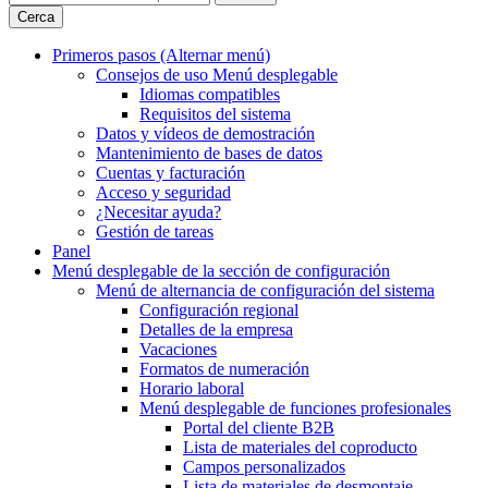
Cerca
Primeros pasos
(Alternar menú)
Consejos de uso
Menú desplegable
Idiomas compatibles
Requisitos del sistema
Datos y vídeos de demostración
Mantenimiento de bases de datos
Cuentas y facturación
Acceso y seguridad
¿Necesitar ayuda?
Gestión de tareas
Panel
Menú desplegable
de la sección de configuración
Menú de alternancia
de configuración del sistema
Configuración regional
Detalles de la empresa
Vacaciones
Formatos de numeración
Horario laboral
Menú desplegable
de funciones profesionales
Portal del cliente B2B
Lista de materiales del coproducto
Campos personalizados
Lista de materiales de desmontaje