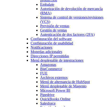
producción
Embalaje
Autorización de devolución de mercancía
(RMA)
Sistema de control de versiones/revisiones
(VCS)
Previsión de ventas
Gestión de ventas
Autenticación de dos factores (2FA)
Configuración del software
Configuración de usabilidad
Notificaciones
Monedas adicionales
Direcciones IP permitidas
Menú desplegable
de integraciones
Amazonas
BigCommerce
FUE
Archivos externos
Menú de alternancia
de HubSpot
Menú desplegable
de Magento
Microsoft Power BI
Pipedrive
QuickBooks Online
Salesforce