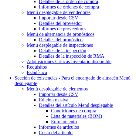
Detalles de la orden de compra
Informes de órdenes de compra
Menú desplegable
de vendedores
Importar desde CSV
Detalles del proveedor
Informes de proveedores
Menú de alternancia
de pronósticos
Detalles del pronóstico
Menú desplegable
de inspecciones
Detalles de la inspección
Detalles de la inspección de RMA
Adquisiciones Críticas Inventario disponible
Requisitos
Estadística
Sección de existencias - Para el encargado de almacén
Menú
desplegable
Menú desplegable
de elementos
Importar desde CSV
Edición masiva
Detalles del artículo
Menú desplegable
Condiciones de compra
Lista de materiales (BOM)
Enrutamiento
Informes de artículos
Costo del artículo