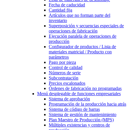
Fecha de caducidad
Cantidad fija
Artículos que no forman parte del
inventario
Superposición y secuencias especiales de
operaciones de fabricación
Ejecución paralela de operaciones de
producción
Configurador de productos / Lista de
materiales matricial / Producto con
parámetros
Pago por pieza
Control de calidad
Números de serie
Subcontratación
Precios escalonados
Órdenes de fabricación no programadas
Menú desplegable
de funciones empresariales
Sistema de aprobación
Programación de la producción hacia atrás
Sistema de código de barras
Sistema de gestión de mantenimiento
Plan Maestro de Producción (MPS)
Múltiples existencias y centros de