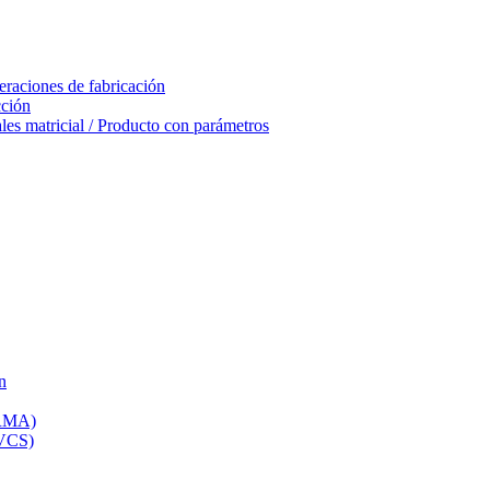
eraciones de fabricación
cción
les matricial / Producto con parámetros
n
(RMA)
(VCS)