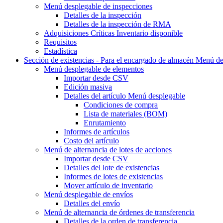
Menú desplegable
de inspecciones
Detalles de la inspección
Detalles de la inspección de RMA
Adquisiciones Críticas Inventario disponible
Requisitos
Estadística
Sección de existencias - Para el encargado de almacén
Menú de
Menú desplegable
de elementos
Importar desde CSV
Edición masiva
Detalles del artículo
Menú desplegable
Condiciones de compra
Lista de materiales (BOM)
Enrutamiento
Informes de artículos
Costo del artículo
Menú de alternancia
de lotes de acciones
Importar desde CSV
Detalles del lote de existencias
Informes de lotes de existencias
Mover artículo de inventario
Menú desplegable
de envíos
Detalles del envío
Menú de alternancia
de órdenes de transferencia
Detalles de la orden de transferencia