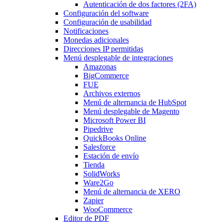
Autenticación de dos factores (2FA)
Configuración del software
Configuración de usabilidad
Notificaciones
Monedas adicionales
Direcciones IP permitidas
Menú desplegable
de integraciones
Amazonas
BigCommerce
FUE
Archivos externos
Menú de alternancia
de HubSpot
Menú desplegable
de Magento
Microsoft Power BI
Pipedrive
QuickBooks Online
Salesforce
Estación de envío
Tienda
SolidWorks
Ware2Go
Menú de alternancia
de XERO
Zapier
WooCommerce
Editor de PDF