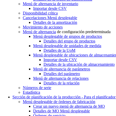
Menú de alternancia
de inventario
Importar desde CSV
Disponibilidad crítica
Cancelaciones
Menú desplegable
Detalles de la amortización
Movimiento de acciones
Menú de alternancia
de configuración predeterminada
Menú desplegable
de grupos de productos
Detalles del grupo de productos
Menú desplegable
de unidades de medida
Detalles de la UoM
Menú desplegable
de ubicaciones de almacenamie
Importar desde CSV
Detalles de la ubicación de almacenamiento
Menú de alternancia
de parámetros
Detalles del parámetro
Menú de alternancia
de relaciones
Detalles de la relación
Números de serie
Estadística
Sección de planificación de la producción - Para el planificado
Menú desplegable
de órdenes de fabricación
Crear un nuevo
menú de alternancia de MO
Detalles de MO
Menú desplegable
Órdenes de servicio