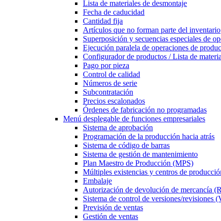
Lista de materiales de desmontaje
Fecha de caducidad
Cantidad fija
Artículos que no forman parte del inventario
Superposición y secuencias especiales de op
Ejecución paralela de operaciones de produ
Configurador de productos / Lista de materia
Pago por pieza
Control de calidad
Números de serie
Subcontratación
Precios escalonados
Órdenes de fabricación no programadas
Menú desplegable
de funciones empresariales
Sistema de aprobación
Programación de la producción hacia atrás
Sistema de código de barras
Sistema de gestión de mantenimiento
Plan Maestro de Producción (MPS)
Múltiples existencias y centros de producció
Embalaje
Autorización de devolución de mercancía 
Sistema de control de versiones/revisiones 
Previsión de ventas
Gestión de ventas