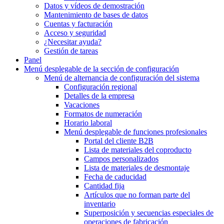
Datos y vídeos de demostración
Mantenimiento de bases de datos
Cuentas y facturación
Acceso y seguridad
¿Necesitar ayuda?
Gestión de tareas
Panel
Menú desplegable
de la sección de configuración
Menú de alternancia
de configuración del sistema
Configuración regional
Detalles de la empresa
Vacaciones
Formatos de numeración
Horario laboral
Menú desplegable
de funciones profesionales
Portal del cliente B2B
Lista de materiales del coproducto
Campos personalizados
Lista de materiales de desmontaje
Fecha de caducidad
Cantidad fija
Artículos que no forman parte del
inventario
Superposición y secuencias especiales de
operaciones de fabricación