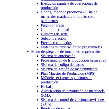
Ejecución paralela de operaciones de
producción
Configurador de productos / Lista de
materiales matricial / Producto con
parámetros
Pago por pieza
Control de calidad
Números de serie
Subcontratación
Precios escalonados
Órdenes de fabricación no programadas
Menú desplegable
de funciones empresariales
Sistema de aprobación
Programación de la producción hacia atrás
Sistema de código de barras
Sistema de gestión de mantenimiento
Plan Maestro de Producción (MPS)
Múltiples existencias y centros de
producción
Embalaje
Autorización de devolución de mercancía
(RMA)
Sistema de control de versiones/revisiones
(VCS)
Previsión de ventas