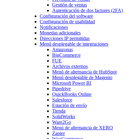
Gestión de ventas
Autenticación de dos factores (2FA)
Configuración del software
Configuración de usabilidad
Notificaciones
Monedas adicionales
Direcciones IP permitidas
Menú desplegable
de integraciones
Amazonas
BigCommerce
FUE
Archivos externos
Menú de alternancia
de HubSpot
Menú desplegable
de Magento
Microsoft Power BI
Pipedrive
QuickBooks Online
Salesforce
Estación de envío
Tienda
SolidWorks
Ware2Go
Menú de alternancia
de XERO
Zapier
WooCommerce