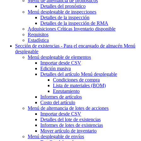
Menú de alternancia
de pronósticos
Detalles del pronóstico
Menú desplegable
de inspecciones
Detalles de la inspección
Detalles de la inspección de RMA
Adquisiciones Críticas Inventario disponible
Requisitos
Estadística
Sección de existencias - Para el encargado de almacén
Menú
desplegable
Menú desplegable
de elementos
Importar desde CSV
Edición masiva
Detalles del artículo
Menú desplegable
Condiciones de compra
Lista de materiales (BOM)
Enrutamiento
Informes de artículos
Costo del artículo
Menú de alternancia
de lotes de acciones
Importar desde CSV
Detalles del lote de existencias
Informes de lotes de existencias
Mover artículo de inventario
Menú desplegable
de envíos