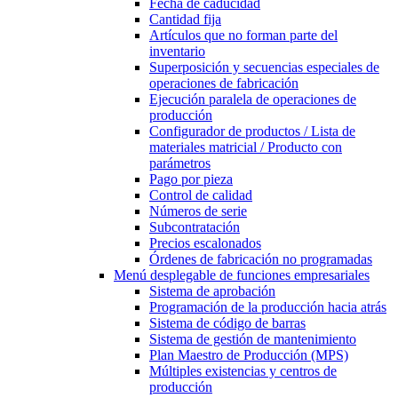
Fecha de caducidad
Cantidad fija
Artículos que no forman parte del
inventario
Superposición y secuencias especiales de
operaciones de fabricación
Ejecución paralela de operaciones de
producción
Configurador de productos / Lista de
materiales matricial / Producto con
parámetros
Pago por pieza
Control de calidad
Números de serie
Subcontratación
Precios escalonados
Órdenes de fabricación no programadas
Menú desplegable
de funciones empresariales
Sistema de aprobación
Programación de la producción hacia atrás
Sistema de código de barras
Sistema de gestión de mantenimiento
Plan Maestro de Producción (MPS)
Múltiples existencias y centros de
producción