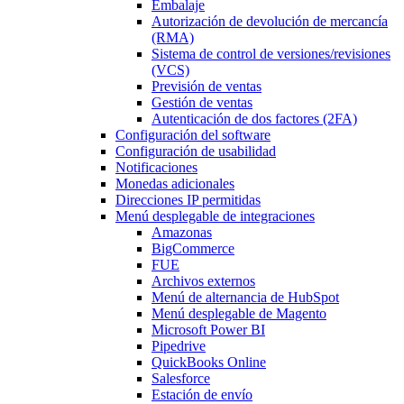
Embalaje
Autorización de devolución de mercancía
(RMA)
Sistema de control de versiones/revisiones
(VCS)
Previsión de ventas
Gestión de ventas
Autenticación de dos factores (2FA)
Configuración del software
Configuración de usabilidad
Notificaciones
Monedas adicionales
Direcciones IP permitidas
Menú desplegable
de integraciones
Amazonas
BigCommerce
FUE
Archivos externos
Menú de alternancia
de HubSpot
Menú desplegable
de Magento
Microsoft Power BI
Pipedrive
QuickBooks Online
Salesforce
Estación de envío