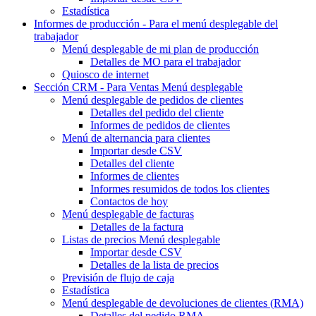
Estadística
Informes de producción - Para
el menú desplegable del
trabajador
Menú desplegable
de mi plan de producción
Detalles de MO para el trabajador
Quiosco de internet
Sección CRM - Para Ventas
Menú desplegable
Menú desplegable
de pedidos de clientes
Detalles del pedido del cliente
Informes de pedidos de clientes
Menú de alternancia
para clientes
Importar desde CSV
Detalles del cliente
Informes de clientes
Informes resumidos de todos los clientes
Contactos de hoy
Menú desplegable de
facturas
Detalles de la factura
Listas de precios
Menú desplegable
Importar desde CSV
Detalles de la lista de precios
Previsión de flujo de caja
Estadística
Menú desplegable
de devoluciones de clientes (RMA)
Detalles del pedido RMA