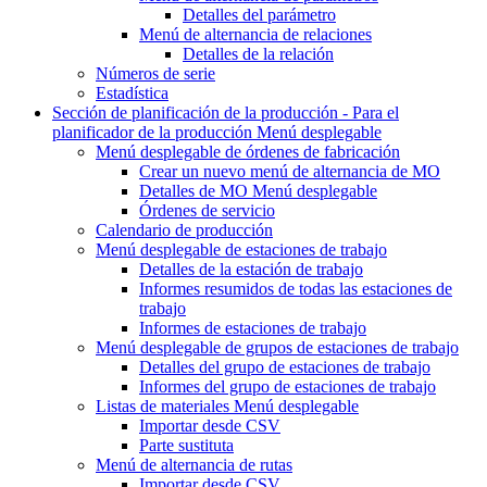
Detalles del parámetro
Menú de alternancia
de relaciones
Detalles de la relación
Números de serie
Estadística
Sección de planificación de la producción - Para el
planificador de la producción
Menú desplegable
Menú desplegable
de órdenes de fabricación
Crear un nuevo
menú de alternancia de MO
Detalles de MO
Menú desplegable
Órdenes de servicio
Calendario de producción
Menú desplegable
de estaciones de trabajo
Detalles de la estación de trabajo
Informes resumidos de todas las estaciones de
trabajo
Informes de estaciones de trabajo
Menú desplegable
de grupos de estaciones de trabajo
Detalles del grupo de estaciones de trabajo
Informes del grupo de estaciones de trabajo
Listas de materiales
Menú desplegable
Importar desde CSV
Parte sustituta
Menú de alternancia
de rutas
Importar desde CSV