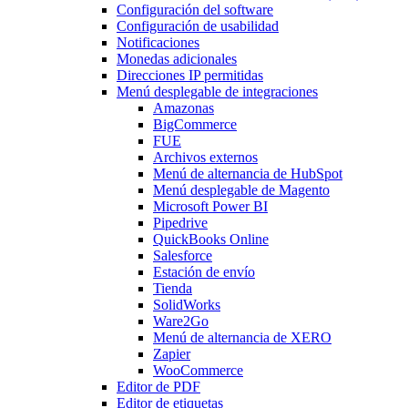
Configuración del software
Configuración de usabilidad
Notificaciones
Monedas adicionales
Direcciones IP permitidas
Menú desplegable
de integraciones
Amazonas
BigCommerce
FUE
Archivos externos
Menú de alternancia
de HubSpot
Menú desplegable
de Magento
Microsoft Power BI
Pipedrive
QuickBooks Online
Salesforce
Estación de envío
Tienda
SolidWorks
Ware2Go
Menú de alternancia
de XERO
Zapier
WooCommerce
Editor de PDF
Editor de etiquetas