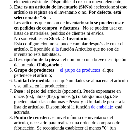
elemento existente. Disponible al crear un nuevo elemento;
Este es un artículo de inventario (Sí/No)
: seleccione si este
artículo se registra en el inventario o no.
Por defecto, está
seleccionado "Sí"
.
Los artículos que no son de inventario
solo se pueden usar
en pedidos de compra
y facturas
. No se pueden usar en
listas de materiales, pedidos de clientes ni envíos.
No son visibles en
Stock -> Inventario
.
Esta configuración no se puede cambiar después de crear el
artículo. Disponible si
la
función Artículos que no son de
inventario está habilitada.
Descripción de la pieza
: el nombre o una breve descripción
del artículo.
Obligatorio
;
Grupo de productos
:
el grupo de productos
al que
pertenece el artículo;
Unidad de medida
: en qué unidades se almacena el artículo
y se utiliza en la producción;
Peso
: el peso del artículo (opcional). Puede expresarse en
onzas (oz), libras (lbs), gramos (g) o kilogramos (kg). Se
pueden añadir las columnas «Peso» y «Unidad de peso» a la
lista de artículos. Disponible si la función
de embalaje
está
activada.
Punto de reorden
: el nivel mínimo de inventario del
artículo, necesario para realizar una orden de compra o de
fabricación. Se recomienda establecer al menos "0" (un