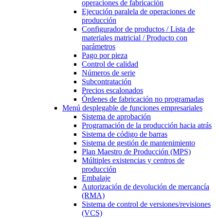
operaciones de fabricación
Ejecución paralela de operaciones de
producción
Configurador de productos / Lista de
materiales matricial / Producto con
parámetros
Pago por pieza
Control de calidad
Números de serie
Subcontratación
Precios escalonados
Órdenes de fabricación no programadas
Menú desplegable
de funciones empresariales
Sistema de aprobación
Programación de la producción hacia atrás
Sistema de código de barras
Sistema de gestión de mantenimiento
Plan Maestro de Producción (MPS)
Múltiples existencias y centros de
producción
Embalaje
Autorización de devolución de mercancía
(RMA)
Sistema de control de versiones/revisiones
(VCS)