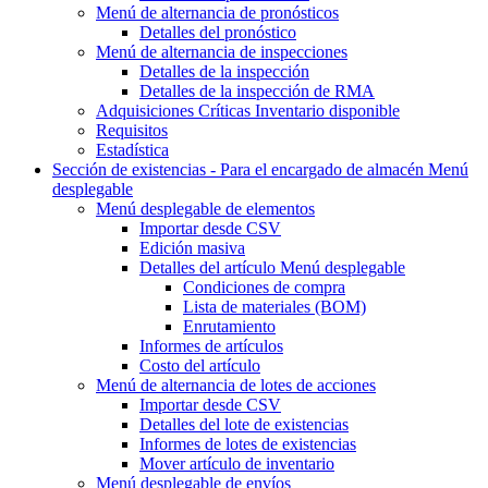
Menú de alternancia
de pronósticos
Detalles del pronóstico
Menú de alternancia
de inspecciones
Detalles de la inspección
Detalles de la inspección de RMA
Adquisiciones Críticas Inventario disponible
Requisitos
Estadística
Sección de existencias - Para el encargado de almacén
Menú
desplegable
Menú desplegable
de elementos
Importar desde CSV
Edición masiva
Detalles del artículo
Menú desplegable
Condiciones de compra
Lista de materiales (BOM)
Enrutamiento
Informes de artículos
Costo del artículo
Menú de alternancia
de lotes de acciones
Importar desde CSV
Detalles del lote de existencias
Informes de lotes de existencias
Mover artículo de inventario
Menú desplegable
de envíos