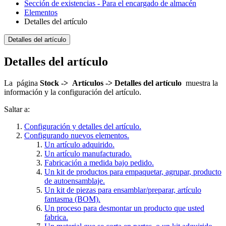
Sección de existencias - Para el encargado de almacén
Elementos
Detalles del artículo
Detalles del artículo
Detalles del artículo
La página
Stock ->
Artículos -> Detalles del artículo
muestra la
información y la configuración del artículo.
Saltar a:
Configuración y detalles del artículo.
Configurando nuevos elementos.
Un artículo adquirido.
Un artículo manufacturado.
Fabricación a medida bajo pedido.
Un kit de productos para empaquetar, agrupar, producto
de autoensamblaje.
Un kit de piezas para ensamblar/preparar, artículo
fantasma (BOM).
Un proceso para desmontar un producto que usted
fabrica.