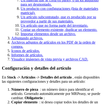
Un material que se corta en partes, o un kit adquirido
para ser desmontado.
Un producto con configuraciones (lista de materiales
matricial).
Un artículo subcontratado, que es producido por su
proveedor a partir de sus materiales.
Un artículo que no forma parte del inventario.
Copiar un elemento existente, duplicar un elemento.
Importar elementos desde un archivo.
Adjuntando archivos.
Archivos adjuntos de artículos en los PDF de la orden de
compra.
Iconos de artículos.
Informes de artículos.
Visualice imágenes de vista previa y archivos CAD.
Configuración y detalles del artículo
En
Stock -> Artículos -> Detalles del artículo
, están disponibles
las siguientes configuraciones y detalles para un artículo:
Número de pieza
: un número único para identificar el
artículo. Generado automáticamente por MRPeasy, se puede
cambiar.
Obligatorio
;
Copiar elemento
: si desea copiar todos los detalles de un