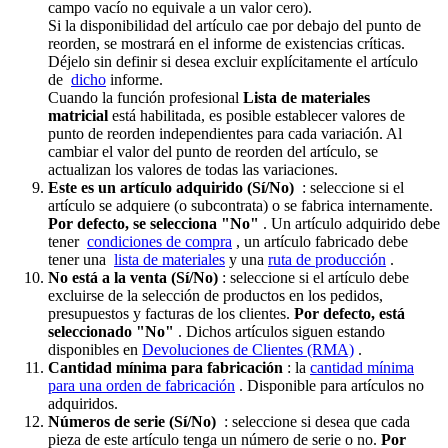
campo vacío no equivale a un valor cero).
Si la disponibilidad del artículo cae por debajo del punto de
reorden, se mostrará en el informe de existencias críticas.
Déjelo sin definir si desea excluir explícitamente el artículo
de
dicho
informe.
Cuando la función profesional
Lista de materiales
matricial
está habilitada, es posible establecer valores de
punto de reorden independientes para cada variación. Al
cambiar el valor del punto de reorden del artículo, se
actualizan los valores de todas las variaciones.
Este es un artículo adquirido (Sí/No)
: seleccione si el
artículo se adquiere (o subcontrata) o se fabrica internamente.
Por defecto, se selecciona "No"
. Un artículo adquirido debe
tener
condiciones de compra
, un artículo fabricado debe
tener una
lista de materiales
y una
ruta de producción
.
No está a la venta (Sí/No)
: seleccione si el artículo debe
excluirse de la selección de productos en los pedidos,
presupuestos y facturas de los clientes.
Por defecto, está
seleccionado "No"
. Dichos artículos siguen estando
disponibles en
Devoluciones de Clientes (RMA)
.
Cantidad mínima para fabricación
: la
cantidad mínima
para una orden de fabricación
. Disponible para artículos no
adquiridos.
Números de serie (Sí/No)
: seleccione si desea que cada
pieza de este artículo tenga un número de serie o no.
Por