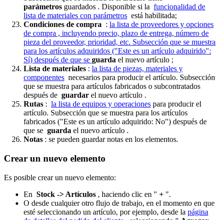
parámetros
guardados . Disponible si la
funcionalidad de
lista de materiales con parámetros
está habilitada;
Condiciones de compra
:
la lista de proveedores y opciones
de compra , incluyendo precio, plazo de entrega, número de
pieza del proveedor, prioridad, etc. Subsección que se muestra
para los artículos adquiridos ("Este es un artículo adquirido":
Sí) después de que se
guarda
el nuevo artículo
;
Lista de materiales
:
la lista de piezas, materiales y
componentes
necesarios para producir el artículo. Subsección
que se muestra para artículos fabricados o subcontratados
después de
guardar
el nuevo artículo .
Rutas
:
la lista de equipos y operaciones
para producir el
artículo. Subsección que se muestra para los artículos
fabricados ("Este es un artículo adquirido: No") después de
que se
guarda
el nuevo artículo .
Notas
: se pueden guardar notas en los elementos.
Crear un nuevo elemento
Es posible crear un nuevo elemento:
En
Stock -> Artículos
, haciendo clic en "
+
".
O desde cualquier otro flujo de trabajo, en el momento en que
esté seleccionando un artículo, por ejemplo, desde la
página