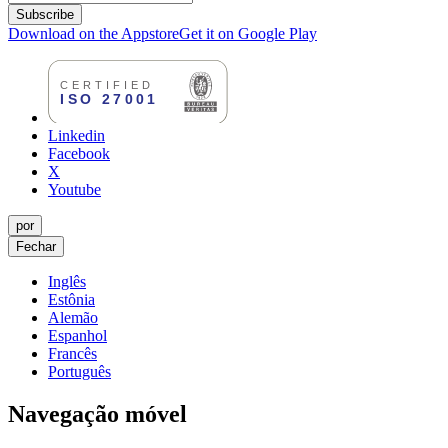
Subscribe
Download on the Appstore
Get it on Google Play
Linkedin
Facebook
X
Youtube
por
Fechar
Inglês
Estônia
Alemão
Espanhol
Francês
Português
Navegação móvel