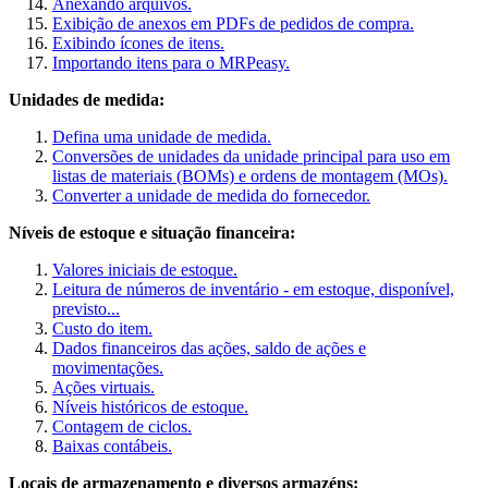
Anexando arquivos.
Exibição de anexos em PDFs de pedidos de compra.
Exibindo ícones de itens.
Importando itens para o MRPeasy.
Unidades de medida:
Defina uma unidade de medida.
Conversões de unidades da unidade principal para uso em
listas de materiais (BOMs) e ordens de montagem (MOs).
Converter a unidade de medida do fornecedor.
Níveis de estoque e situação financeira:
Valores iniciais de estoque.
Leitura de números de inventário - em estoque, disponível,
previsto...
Custo do item.
Dados financeiros das ações, saldo de ações e
movimentações.
Ações virtuais.
Níveis históricos de estoque.
Contagem de ciclos.
Baixas contábeis.
Locais de armazenamento e diversos armazéns: