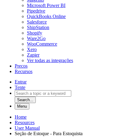
Microsoft Power BI
Pipedrive
QuickBooks Online
Salesforce
ShipStation
Shopify
Ware2Go
WooCommerce
Xero
Zapier
Ver todas as integrações
Precos
Recursos
Entrar
Tente
Search...
Menu
Home
Resources
User Manual
Seção de Estoque - Para Estoquista