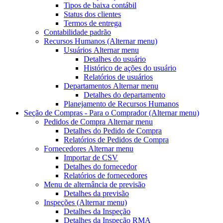
Tipos de baixa contábil
Status dos clientes
Termos de entrega
Contabilidade padrão
Recursos Humanos
(Alternar menu)
Usuários
Alternar menu
Detalhes do usuário
Histórico de ações do usuário
Relatórios de usuários
Departamentos
Alternar menu
Detalhes do departamento
Planejamento de Recursos Humanos
Seção de Compras - Para o Comprador
(Alternar menu)
Pedidos de Compra
Alternar menu
Detalhes do Pedido de Compra
Relatórios de Pedidos de Compra
Fornecedores
Alternar menu
Importar de CSV
Detalhes do fornecedor
Relatórios de fornecedores
Menu de alternância
de previsão
Detalhes da previsão
Inspeções
(Alternar menu)
Detalhes da Inspeção
Detalhes da Inspeção RMA