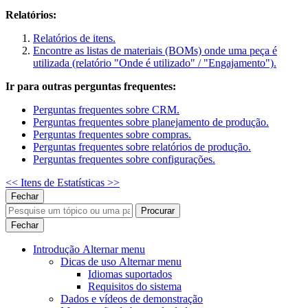
Relatórios:
Relatórios de itens.
Encontre as listas de materiais (BOMs) onde uma peça é
utilizada (relatório "Onde é utilizado" / "Engajamento").
Ir para outras perguntas frequentes:
Perguntas frequentes sobre CRM.
Perguntas frequentes sobre planejamento de produção.
Perguntas frequentes sobre compras.
Perguntas frequentes sobre relatórios de produção.
Perguntas frequentes sobre configurações.
<<
Itens de Estatísticas >>
Fechar
Procurar
Fechar
Introdução
Alternar menu
Dicas de uso
Alternar menu
Idiomas suportados
Requisitos do sistema
Dados e vídeos de demonstração