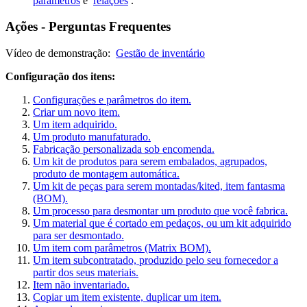
parâmetros
e
relações
.
Ações - Perguntas Frequentes
Vídeo de demonstração:
Gestão de inventário
Configuração dos itens:
Configurações e parâmetros do item.
Criar um novo item.
Um item adquirido.
Um produto manufaturado.
Fabricação personalizada sob encomenda.
Um kit de produtos para serem embalados, agrupados,
produto de montagem automática.
Um kit de peças para serem montadas/kited, item fantasma
(BOM).
Um processo para desmontar um produto que você fabrica.
Um material que é cortado em pedaços, ou um kit adquirido
para ser desmontado.
Um item com parâmetros (Matrix BOM).
Um item subcontratado, produzido pelo seu fornecedor a
partir dos seus materiais.
Item não inventariado.
Copiar um item existente, duplicar um item.