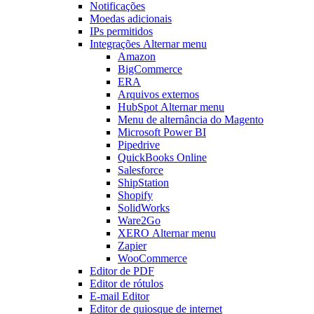
Notificações
Moedas adicionais
IPs permitidos
Integrações
Alternar menu
Amazon
BigCommerce
ERA
Arquivos externos
HubSpot
Alternar menu
Menu de alternância
do Magento
Microsoft Power BI
Pipedrive
QuickBooks Online
Salesforce
ShipStation
Shopify
SolidWorks
Ware2Go
XERO
Alternar menu
Zapier
WooCommerce
Editor de PDF
Editor de rótulos
E-mail Editor
Editor de quiosque de internet