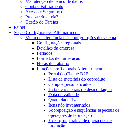
Manutenção de banco de dados
Conta e Faturamento
Acesso e Segurança
Precisar de ajuda?
Gestão de Tarefas
Painel
Seção Configurações
Alternar menu
Menu de alternância
das configurações do sistema
Configurações regionais
Detalhes da empresa
Feriados
Formatos de numeração
Horas de trabalho
Funções profissionais
Alternar menu
Portal do Cliente B2B
Lista de materiais do coproduto
Campos personalizados
Lista de materiais de desmontagem
Data de validade
Quantidade fixa
Itens não inventariados
Sobreposição e sequências especiais de
operações de fabricação
Execução paralela de operações de
produção