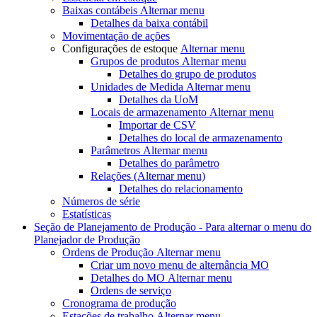
Baixas contábeis
Alternar menu
Detalhes da baixa contábil
Movimentação de ações
Configurações de estoque
Alternar menu
Grupos de produtos
Alternar menu
Detalhes do grupo de produtos
Unidades de Medida
Alternar menu
Detalhes da UoM
Locais de armazenamento
Alternar menu
Importar de CSV
Detalhes do local de armazenamento
Parâmetros
Alternar menu
Detalhes do parâmetro
Relações
(Alternar menu)
Detalhes do relacionamento
Números de série
Estatísticas
Seção de Planejamento de Produção - Para
alternar o menu do
Planejador de Produção
Ordens de Produção
Alternar menu
Criar um novo
menu de alternância MO
Detalhes do MO
Alternar menu
Ordens de serviço
Cronograma de produção
Estações de trabalho
Alternar menu