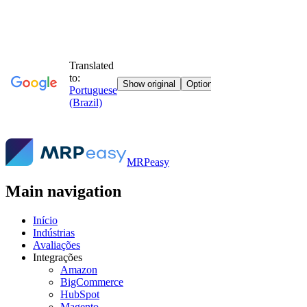
MRPeasy
Main navigation
Início
Indústrias
Avaliações
Integrações
Amazon
BigCommerce
HubSpot
Magento