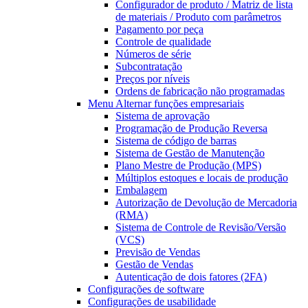
Configurador de produto / Matriz de lista
de materiais / Produto com parâmetros
Pagamento por peça
Controle de qualidade
Números de série
Subcontratação
Preços por níveis
Ordens de fabricação não programadas
Menu Alternar
funções empresariais
Sistema de aprovação
Programação de Produção Reversa
Sistema de código de barras
Sistema de Gestão de Manutenção
Plano Mestre de Produção (MPS)
Múltiplos estoques e locais de produção
Embalagem
Autorização de Devolução de Mercadoria
(RMA)
Sistema de Controle de Revisão/Versão
(VCS)
Previsão de Vendas
Gestão de Vendas
Autenticação de dois fatores (2FA)
Configurações de software
Configurações de usabilidade