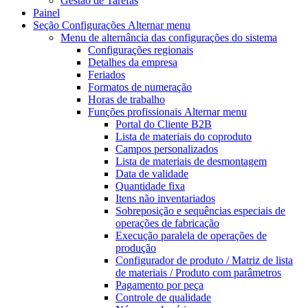
Gestão de Tarefas
Painel
Seção Configurações
Alternar menu
Menu de alternância
das configurações do sistema
Configurações regionais
Detalhes da empresa
Feriados
Formatos de numeração
Horas de trabalho
Funções profissionais
Alternar menu
Portal do Cliente B2B
Lista de materiais do coproduto
Campos personalizados
Lista de materiais de desmontagem
Data de validade
Quantidade fixa
Itens não inventariados
Sobreposição e sequências especiais de
operações de fabricação
Execução paralela de operações de
produção
Configurador de produto / Matriz de lista
de materiais / Produto com parâmetros
Pagamento por peça
Controle de qualidade