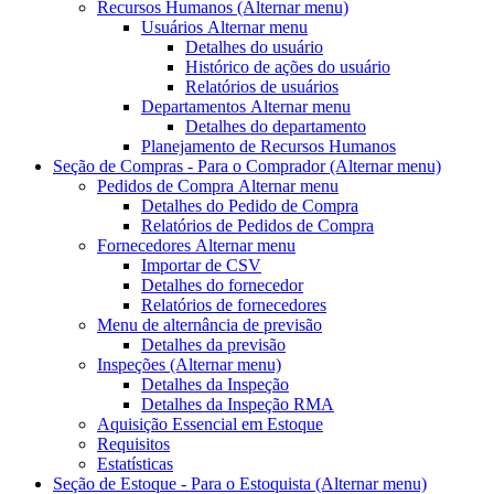
Recursos Humanos
(Alternar menu)
Usuários
Alternar menu
Detalhes do usuário
Histórico de ações do usuário
Relatórios de usuários
Departamentos
Alternar menu
Detalhes do departamento
Planejamento de Recursos Humanos
Seção de Compras - Para o Comprador
(Alternar menu)
Pedidos de Compra
Alternar menu
Detalhes do Pedido de Compra
Relatórios de Pedidos de Compra
Fornecedores
Alternar menu
Importar de CSV
Detalhes do fornecedor
Relatórios de fornecedores
Menu de alternância
de previsão
Detalhes da previsão
Inspeções
(Alternar menu)
Detalhes da Inspeção
Detalhes da Inspeção RMA
Aquisição Essencial em Estoque
Requisitos
Estatísticas
Seção de Estoque - Para o Estoquista
(Alternar menu)