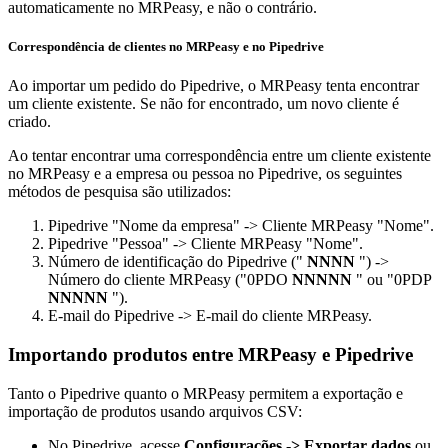
automaticamente no MRPeasy, e não o contrário.
Correspondência de clientes no MRPeasy e no Pipedrive
Ao importar um pedido do Pipedrive, o MRPeasy tenta encontrar
um cliente existente. Se não for encontrado, um novo cliente é
criado.
Ao tentar encontrar uma correspondência entre um cliente existente
no MRPeasy e a empresa ou pessoa no Pipedrive, os seguintes
métodos de pesquisa são utilizados:
Pipedrive "Nome da empresa" -> Cliente MRPeasy "Nome".
Pipedrive "Pessoa" -> Cliente MRPeasy "Nome".
Número de identificação do Pipedrive ("
NNNN
") ->
Número do cliente MRPeasy ("0PDO
NNNNN
" ou "0PDP
NNNNN
").
E-mail do Pipedrive -> E-mail do cliente MRPeasy.
Importando produtos entre MRPeasy e Pipedrive
Tanto o Pipedrive quanto o MRPeasy permitem a exportação e
importação de produtos usando arquivos CSV:
No Pipedrive, acesse
Configurações -> Exportar dados
ou