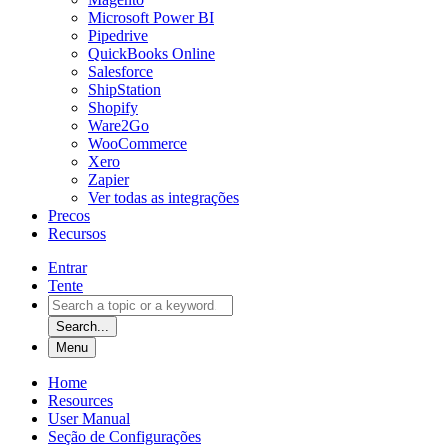
Microsoft Power BI
Pipedrive
QuickBooks Online
Salesforce
ShipStation
Shopify
Ware2Go
WooCommerce
Xero
Zapier
Ver todas as integrações
Precos
Recursos
Entrar
Tente
Search...
Menu
Home
Resources
User Manual
Seção de Configurações