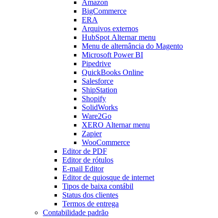
Amazon
BigCommerce
ERA
Arquivos externos
HubSpot
Alternar menu
Menu de alternância
do Magento
Microsoft Power BI
Pipedrive
QuickBooks Online
Salesforce
ShipStation
Shopify
SolidWorks
Ware2Go
XERO
Alternar menu
Zapier
WooCommerce
Editor de PDF
Editor de rótulos
E-mail Editor
Editor de quiosque de internet
Tipos de baixa contábil
Status dos clientes
Termos de entrega
Contabilidade padrão