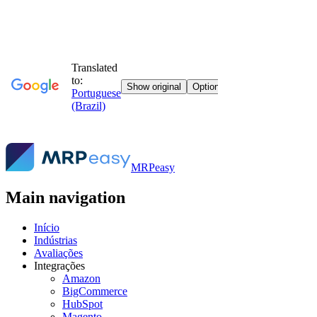
MRPeasy
Main navigation
Início
Indústrias
Avaliações
Integrações
Amazon
BigCommerce
HubSpot
Magento