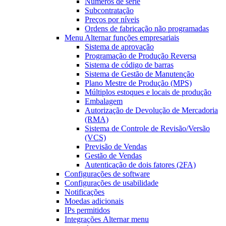
Números de série
Subcontratação
Preços por níveis
Ordens de fabricação não programadas
Menu Alternar
funções empresariais
Sistema de aprovação
Programação de Produção Reversa
Sistema de código de barras
Sistema de Gestão de Manutenção
Plano Mestre de Produção (MPS)
Múltiplos estoques e locais de produção
Embalagem
Autorização de Devolução de Mercadoria
(RMA)
Sistema de Controle de Revisão/Versão
(VCS)
Previsão de Vendas
Gestão de Vendas
Autenticação de dois fatores (2FA)
Configurações de software
Configurações de usabilidade
Notificações
Moedas adicionais
IPs permitidos
Integrações
Alternar menu