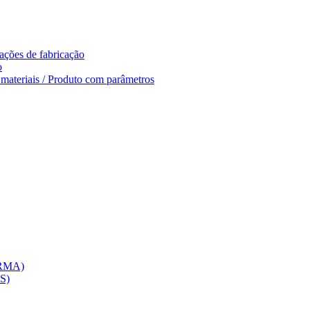
ações de fabricação
o
e materiais / Produto com parâmetros
(RMA)
CS)