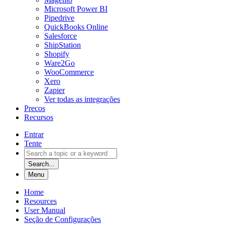
Microsoft Power BI
Pipedrive
QuickBooks Online
Salesforce
ShipStation
Shopify
Ware2Go
WooCommerce
Xero
Zapier
Ver todas as integrações
Precos
Recursos
Entrar
Tente
Search...
Menu
Home
Resources
User Manual
Seção de Configurações