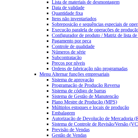
Lista de materiais de desmontagem
Data de validade
Quantidade fixa
Itens não inventariados
Sobreposição e sequências especiais de oper
Execução paralela de operações de produçã
Configurador de produto / Matriz de lista d
Pagamento por peça
Controle de qualidade
Números de série
Subcontratação
Preços por níveis
Ordens de fabricação não programadas
Menu Alternar
funções empresariais
Sistema de aprovação
Programação de Produção Reversa
Sistema de código de barras
Sistema de Gestão de Manutenção
Plano Mestre de Produção (MPS)
Múltiplos estoques e locais de produção
Embalagem
Autorização de Devolução de Mercadoria 
Sistema de Controle de Revisão/Versão (V
Previsão de Vendas
Gestão de Vendas