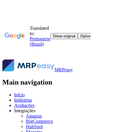
MRPeasy
Main navigation
Início
Indústrias
Avaliações
Integrações
Amazon
BigCommerce
HubSpot
Magento