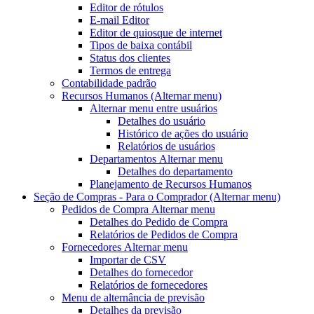
Editor de rótulos
E-mail Editor
Editor de quiosque de internet
Tipos de baixa contábil
Status dos clientes
Termos de entrega
Contabilidade padrão
Recursos Humanos
(Alternar menu)
Alternar menu
entre usuários
Detalhes do usuário
Histórico de ações do usuário
Relatórios de usuários
Departamentos
Alternar menu
Detalhes do departamento
Planejamento de Recursos Humanos
Seção de Compras - Para o Comprador
(Alternar menu)
Pedidos de Compra
Alternar menu
Detalhes do Pedido de Compra
Relatórios de Pedidos de Compra
Fornecedores
Alternar menu
Importar de CSV
Detalhes do fornecedor
Relatórios de fornecedores
Menu de alternância
de previsão
Detalhes da previsão