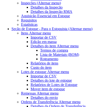
Inspeções
(Alternar menu)
Detalhes da Inspeção
Detalhes da Inspeção RMA
Aquisição Essencial em Estoque
Requisitos
Estatísticas
Seção de Estoque - Para o Estoquista
(Alternar menu)
Itens
Alternar menu
Importar de CSV
Edição em massa
Detalhes do item
Alternar menu
Termos de compra
Lista de Materiais (BOM)
Roteamento
Relatórios de itens
Custo do item
Lotes de estoque
Alternar menu
Importar de CSV
Detalhes do lote de estoque
Relatórios de Lotes de Estoque
Mover item de estoque
Remessas
Alternar menu
Detalhes do envio
Ordens de Transferência
Alternar menu
Detalhes da Ordem de Transferência