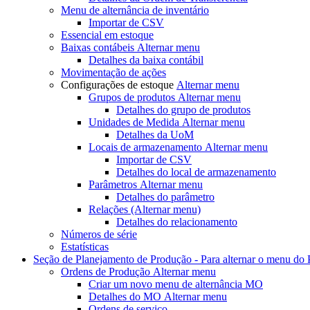
Menu de alternância
de inventário
Importar de CSV
Essencial em estoque
Baixas contábeis
Alternar menu
Detalhes da baixa contábil
Movimentação de ações
Configurações de estoque
Alternar menu
Grupos de produtos
Alternar menu
Detalhes do grupo de produtos
Unidades de Medida
Alternar menu
Detalhes da UoM
Locais de armazenamento
Alternar menu
Importar de CSV
Detalhes do local de armazenamento
Parâmetros
Alternar menu
Detalhes do parâmetro
Relações
(Alternar menu)
Detalhes do relacionamento
Números de série
Estatísticas
Seção de Planejamento de Produção - Para
alternar o menu do
Ordens de Produção
Alternar menu
Criar um novo
menu de alternância MO
Detalhes do MO
Alternar menu
Ordens de serviço