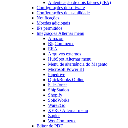
Autenticação de dois fatores (2FA)
Configurações de software
Configurações de usabilidade
Notificações
Moedas adicionais
IPs permitidos
Integrações
Alternar menu
Amazon
BigCommerce
ERA
Arquivos externos
HubSpot
Alternar menu
Menu de alternância
do Magento
Microsoft Power BI
Pipedrive
QuickBooks Online
Salesforce
ShipStation
Shopify
SolidWorks
Ware2Go
XERO
Alternar menu
Zapier
WooCommerce
Editor de PDF