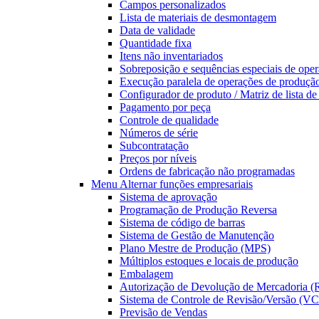
Campos personalizados
Lista de materiais de desmontagem
Data de validade
Quantidade fixa
Itens não inventariados
Sobreposição e sequências especiais de oper
Execução paralela de operações de produçã
Configurador de produto / Matriz de lista d
Pagamento por peça
Controle de qualidade
Números de série
Subcontratação
Preços por níveis
Ordens de fabricação não programadas
Menu Alternar
funções empresariais
Sistema de aprovação
Programação de Produção Reversa
Sistema de código de barras
Sistema de Gestão de Manutenção
Plano Mestre de Produção (MPS)
Múltiplos estoques e locais de produção
Embalagem
Autorização de Devolução de Mercadoria 
Sistema de Controle de Revisão/Versão (V
Previsão de Vendas