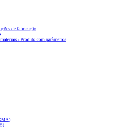
ações de fabricação
o
e materiais / Produto com parâmetros
(RMA)
CS)