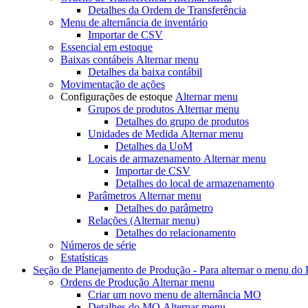
Detalhes da Ordem de Transferência
Menu de alternância
de inventário
Importar de CSV
Essencial em estoque
Baixas contábeis
Alternar menu
Detalhes da baixa contábil
Movimentação de ações
Configurações de estoque
Alternar menu
Grupos de produtos
Alternar menu
Detalhes do grupo de produtos
Unidades de Medida
Alternar menu
Detalhes da UoM
Locais de armazenamento
Alternar menu
Importar de CSV
Detalhes do local de armazenamento
Parâmetros
Alternar menu
Detalhes do parâmetro
Relações
(Alternar menu)
Detalhes do relacionamento
Números de série
Estatísticas
Seção de Planejamento de Produção - Para
alternar o menu do
Ordens de Produção
Alternar menu
Criar um novo
menu de alternância MO
Detalhes do MO
Alternar menu