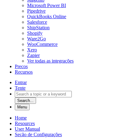
Microsoft Power BI
Pipedrive
QuickBooks Online
Salesforce
ShipStation
Shopify
Ware2Go
WooCommerce
Xero
Zapier
Ver todas as integrações
Precos
Recursos
Entrar
Tente
Search...
Menu
Home
Resources
User Manual
Seção de Configurações