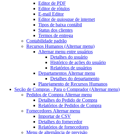
Editor de PDF
Editor de rótulos
E-mail Editor
Editor de quiosque de internet
Tipos de baixa contábil
Status dos clientes
Termos de entrega
Contabilidade padrão
Recursos Humanos
(Alternar menu)
Alternar menu
entre usuários
Detalhes do usuário
Histórico de ações do usuário
Relatórios de usuários
Departamentos
Alternar menu
Detalhes do departamento
Planejamento de Recursos Humanos
Seção de Compras - Para o Comprador
(Alternar menu)
Pedidos de Compra
Alternar menu
Detalhes do Pedido de Compra
Relatórios de Pedidos de Compra
Fornecedores
Alternar menu
Importar de CSV
Detalhes do fornecedor
Relatórios de fornecedores
Menu de alternância
de previsão