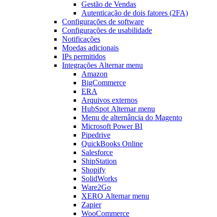
Gestão de Vendas
Autenticação de dois fatores (2FA)
Configurações de software
Configurações de usabilidade
Notificações
Moedas adicionais
IPs permitidos
Integrações
Alternar menu
Amazon
BigCommerce
ERA
Arquivos externos
HubSpot
Alternar menu
Menu de alternância
do Magento
Microsoft Power BI
Pipedrive
QuickBooks Online
Salesforce
ShipStation
Shopify
SolidWorks
Ware2Go
XERO
Alternar menu
Zapier
WooCommerce