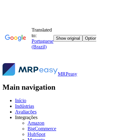
MRPeasy
Main navigation
Início
Indústrias
Avaliações
Integrações
Amazon
BigCommerce
HubSpot
Magento