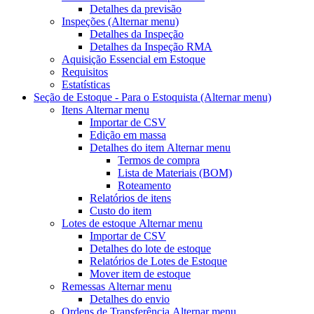
Detalhes da previsão
Inspeções
(Alternar menu)
Detalhes da Inspeção
Detalhes da Inspeção RMA
Aquisição Essencial em Estoque
Requisitos
Estatísticas
Seção de Estoque - Para o Estoquista
(Alternar menu)
Itens
Alternar menu
Importar de CSV
Edição em massa
Detalhes do item
Alternar menu
Termos de compra
Lista de Materiais (BOM)
Roteamento
Relatórios de itens
Custo do item
Lotes de estoque
Alternar menu
Importar de CSV
Detalhes do lote de estoque
Relatórios de Lotes de Estoque
Mover item de estoque
Remessas
Alternar menu
Detalhes do envio
Ordens de Transferência
Alternar menu