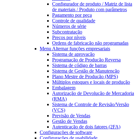
Configurador de produto / Matriz de lista
de materiais / Produto com parâmetros
Pagamento por peça
Controle de qualidade
Números de série
Subcontratação
Preços por níveis
Ordens de fabricação não programadas
Menu Alternar
funções empresariais
Sistema de aprovação
Programação de Produção Reversa
Sistema de código de barras
Sistema de Gestão de Manutenção
Plano Mestre de Produção (MPS)
Múltiplos estoques e locais de produção
Embalagem
Autorização de Devolução de Mercadoria
(RMA)
Sistema de Controle de Revisão/Versão
(VCS)
Previsão de Vendas
Gestão de Vendas
Autenticação de dois fatores (2FA)
Configurações de software
Configurações de usabilidade