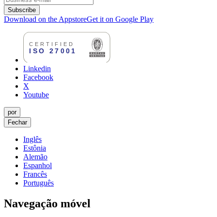
Subscribe
Download on the Appstore
Get it on Google Play
Linkedin
Facebook
X
Youtube
por
Fechar
Inglês
Estônia
Alemão
Espanhol
Francês
Português
Navegação móvel