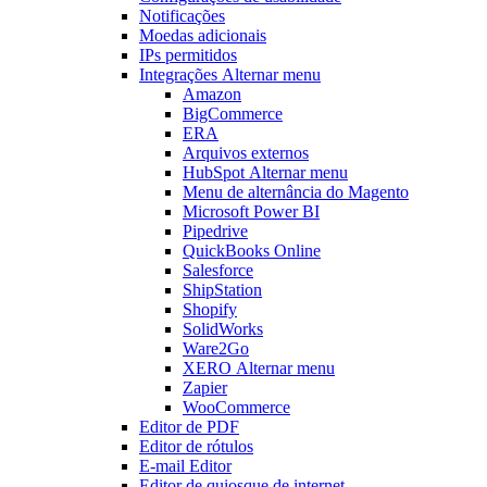
Notificações
Moedas adicionais
IPs permitidos
Integrações
Alternar menu
Amazon
BigCommerce
ERA
Arquivos externos
HubSpot
Alternar menu
Menu de alternância
do Magento
Microsoft Power BI
Pipedrive
QuickBooks Online
Salesforce
ShipStation
Shopify
SolidWorks
Ware2Go
XERO
Alternar menu
Zapier
WooCommerce
Editor de PDF
Editor de rótulos
E-mail Editor
Editor de quiosque de internet