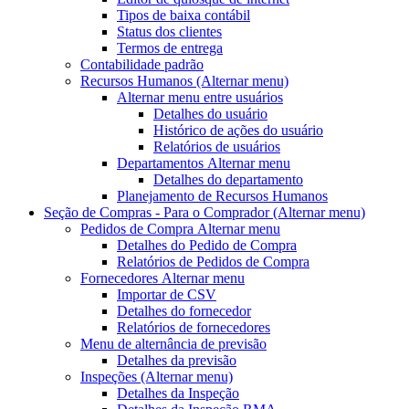
Tipos de baixa contábil
Status dos clientes
Termos de entrega
Contabilidade padrão
Recursos Humanos
(Alternar menu)
Alternar menu
entre usuários
Detalhes do usuário
Histórico de ações do usuário
Relatórios de usuários
Departamentos
Alternar menu
Detalhes do departamento
Planejamento de Recursos Humanos
Seção de Compras - Para o Comprador
(Alternar menu)
Pedidos de Compra
Alternar menu
Detalhes do Pedido de Compra
Relatórios de Pedidos de Compra
Fornecedores
Alternar menu
Importar de CSV
Detalhes do fornecedor
Relatórios de fornecedores
Menu de alternância
de previsão
Detalhes da previsão
Inspeções
(Alternar menu)
Detalhes da Inspeção