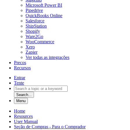
Microsoft Power BI
Pipedrive
QuickBooks Online
Salesforce
ShipStation
Shopify
Ware2Go
WooCommerce
Xero
Zapier
Ver todas as integrações
Precos
Recursos
Entrar
Tente
Search...
Menu
Home
Resources
User Manual
Seção de Compras - Para o Comprador