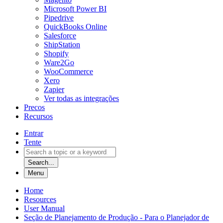
Microsoft Power BI
Pipedrive
QuickBooks Online
Salesforce
ShipStation
Shopify
Ware2Go
WooCommerce
Xero
Zapier
Ver todas as integrações
Precos
Recursos
Entrar
Tente
Search...
Menu
Home
Resources
User Manual
Seção de Planejamento de Produção - Para o Planejador de