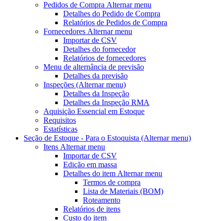
Pedidos de Compra
Alternar menu
Detalhes do Pedido de Compra
Relatórios de Pedidos de Compra
Fornecedores
Alternar menu
Importar de CSV
Detalhes do fornecedor
Relatórios de fornecedores
Menu de alternância
de previsão
Detalhes da previsão
Inspeções
(Alternar menu)
Detalhes da Inspeção
Detalhes da Inspeção RMA
Aquisição Essencial em Estoque
Requisitos
Estatísticas
Seção de Estoque - Para o Estoquista
(Alternar menu)
Itens
Alternar menu
Importar de CSV
Edição em massa
Detalhes do item
Alternar menu
Termos de compra
Lista de Materiais (BOM)
Roteamento
Relatórios de itens
Custo do item