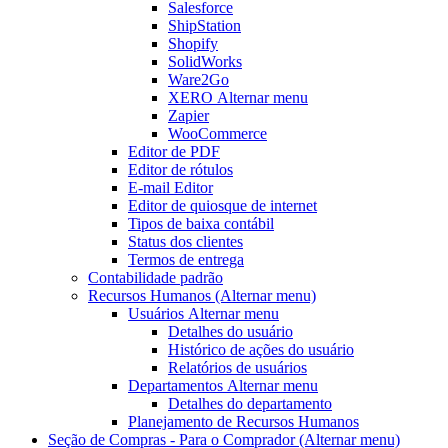
Salesforce
ShipStation
Shopify
SolidWorks
Ware2Go
XERO
Alternar menu
Zapier
WooCommerce
Editor de PDF
Editor de rótulos
E-mail Editor
Editor de quiosque de internet
Tipos de baixa contábil
Status dos clientes
Termos de entrega
Contabilidade padrão
Recursos Humanos
(Alternar menu)
Usuários
Alternar menu
Detalhes do usuário
Histórico de ações do usuário
Relatórios de usuários
Departamentos
Alternar menu
Detalhes do departamento
Planejamento de Recursos Humanos
Seção de Compras - Para o Comprador
(Alternar menu)