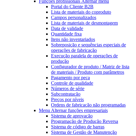
Funções profissionais
Alternar menu
Portal do Cliente B2B
Lista de materiais do coproduto
Campos personalizados
Lista de materiais de desmontagem
Data de validade
Quantidade fixa
Itens não inventariados
Sobreposição e sequências especiais de
operações de fabricação
Execução paralela de operações de
produção
Configurador de produto / Matriz de lista
de materiais / Produto com parâmetros
Pagamento por peça
Controle de qualidade
Números de série
Subcontratação
Preços por níveis
Ordens de fabricação não programadas
Menu Alternar
funções empresariais
Sistema de aprovação
Programação de Produção Reversa
Sistema de código de barras
Sistema de Gestão de Manutenção