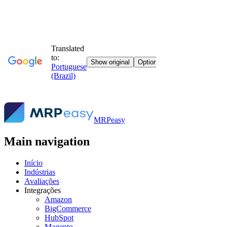
MRPeasy
Main navigation
Início
Indústrias
Avaliações
Integrações
Amazon
BigCommerce
HubSpot
Magento