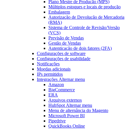
Plano Mestre de Produção (MPS)
Múltiplos estoques e locais de produção
Embalagem
Autorização de Devolução de Mercadoria
(RMA)
Sistema de Controle de Revisão/Versão
(VCS)
Previsão de Vendas
Gestão de Vendas
Autenticação de dois fatores (2FA)
Configurações de software
Configurações de usabilidade
Notificações
Moedas adicionais
IPs permitidos
Integrações
Alternar menu
Amazon
BigCommerce
ERA
Arquivos externos
HubSpot
Alternar menu
Menu de alternância
do Magento
Microsoft Power BI
Pipedrive
QuickBooks Online