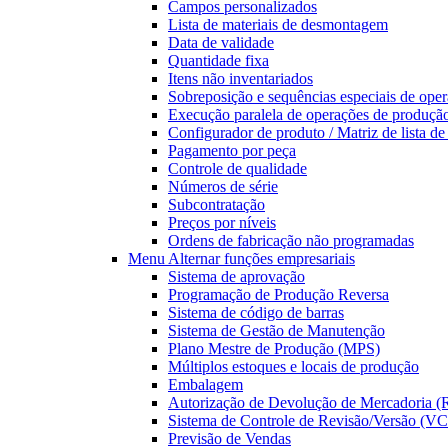
Campos personalizados
Lista de materiais de desmontagem
Data de validade
Quantidade fixa
Itens não inventariados
Sobreposição e sequências especiais de oper
Execução paralela de operações de produçã
Configurador de produto / Matriz de lista d
Pagamento por peça
Controle de qualidade
Números de série
Subcontratação
Preços por níveis
Ordens de fabricação não programadas
Menu Alternar
funções empresariais
Sistema de aprovação
Programação de Produção Reversa
Sistema de código de barras
Sistema de Gestão de Manutenção
Plano Mestre de Produção (MPS)
Múltiplos estoques e locais de produção
Embalagem
Autorização de Devolução de Mercadoria 
Sistema de Controle de Revisão/Versão (V
Previsão de Vendas