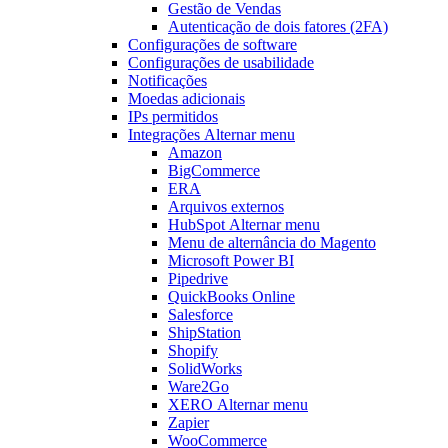
Gestão de Vendas
Autenticação de dois fatores (2FA)
Configurações de software
Configurações de usabilidade
Notificações
Moedas adicionais
IPs permitidos
Integrações
Alternar menu
Amazon
BigCommerce
ERA
Arquivos externos
HubSpot
Alternar menu
Menu de alternância
do Magento
Microsoft Power BI
Pipedrive
QuickBooks Online
Salesforce
ShipStation
Shopify
SolidWorks
Ware2Go
XERO
Alternar menu
Zapier
WooCommerce