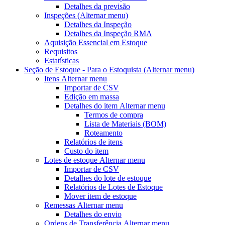
Detalhes da previsão
Inspeções
(Alternar menu)
Detalhes da Inspeção
Detalhes da Inspeção RMA
Aquisição Essencial em Estoque
Requisitos
Estatísticas
Seção de Estoque - Para o Estoquista
(Alternar menu)
Itens
Alternar menu
Importar de CSV
Edição em massa
Detalhes do item
Alternar menu
Termos de compra
Lista de Materiais (BOM)
Roteamento
Relatórios de itens
Custo do item
Lotes de estoque
Alternar menu
Importar de CSV
Detalhes do lote de estoque
Relatórios de Lotes de Estoque
Mover item de estoque
Remessas
Alternar menu
Detalhes do envio
Ordens de Transferência
Alternar menu