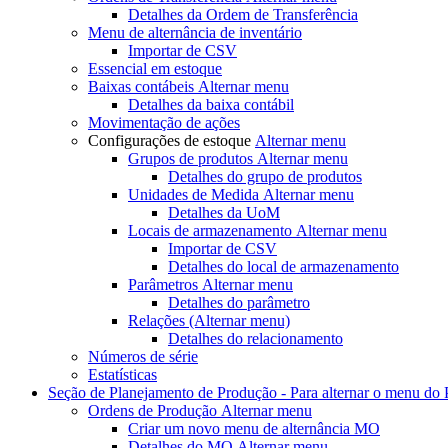
Detalhes da Ordem de Transferência
Menu de alternância
de inventário
Importar de CSV
Essencial em estoque
Baixas contábeis
Alternar menu
Detalhes da baixa contábil
Movimentação de ações
Configurações de estoque
Alternar menu
Grupos de produtos
Alternar menu
Detalhes do grupo de produtos
Unidades de Medida
Alternar menu
Detalhes da UoM
Locais de armazenamento
Alternar menu
Importar de CSV
Detalhes do local de armazenamento
Parâmetros
Alternar menu
Detalhes do parâmetro
Relações
(Alternar menu)
Detalhes do relacionamento
Números de série
Estatísticas
Seção de Planejamento de Produção - Para
alternar o menu do
Ordens de Produção
Alternar menu
Criar um novo
menu de alternância MO
Detalhes do MO
Alternar menu