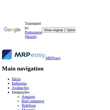
MRPeasy
Main navigation
Início
Indústrias
Avaliações
Integrações
Amazon
BigCommerce
HubSpot
Magento