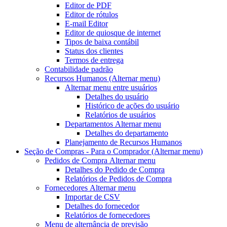
Editor de PDF
Editor de rótulos
E-mail Editor
Editor de quiosque de internet
Tipos de baixa contábil
Status dos clientes
Termos de entrega
Contabilidade padrão
Recursos Humanos
(Alternar menu)
Alternar menu
entre usuários
Detalhes do usuário
Histórico de ações do usuário
Relatórios de usuários
Departamentos
Alternar menu
Detalhes do departamento
Planejamento de Recursos Humanos
Seção de Compras - Para o Comprador
(Alternar menu)
Pedidos de Compra
Alternar menu
Detalhes do Pedido de Compra
Relatórios de Pedidos de Compra
Fornecedores
Alternar menu
Importar de CSV
Detalhes do fornecedor
Relatórios de fornecedores
Menu de alternância
de previsão