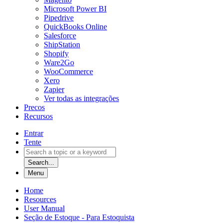
Microsoft Power BI
Pipedrive
QuickBooks Online
Salesforce
ShipStation
Shopify
Ware2Go
WooCommerce
Xero
Zapier
Ver todas as integrações
Precos
Recursos
Entrar
Tente
Search...
Menu
Home
Resources
User Manual
Seção de Estoque - Para Estoquista