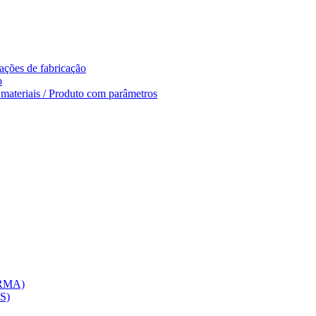
ações de fabricação
o
e materiais / Produto com parâmetros
(RMA)
CS)