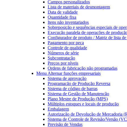
Campos personalizados
Lista de materiais de desmontagem
Data de validade
Quantidade fixa
Itens não inventariados
Sobreposição e sequências especiais de oper
Execução paralela de operações de produçã
Configurador de produto / Matriz de lista d
Pagamento por peça
Controle de qualidade
Números de série
Subcontratação
Preços por níveis
Ordens de fabricação não programadas
Menu Alternar
funções empresariais
Sistema de aprovação
Programação de Produção Reversa
Sistema de código de barras
Sistema de Gestão de Manutenção
Plano Mestre de Produção (MPS)
Múltiplos estoques e locais de produção
Embalagem
Autorização de Devolução de Mercadoria 
Sistema de Controle de Revisão/Versão (V
Previsão de Vendas