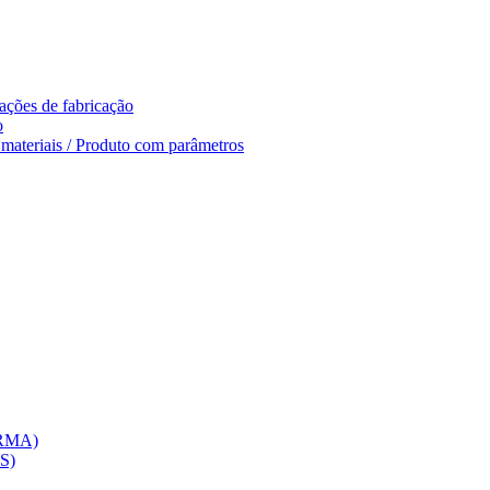
ações de fabricação
o
e materiais / Produto com parâmetros
(RMA)
CS)