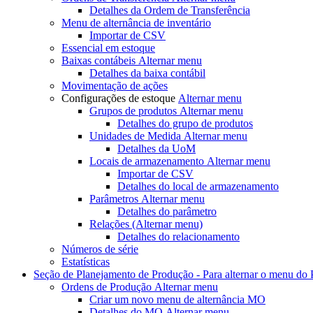
Detalhes da Ordem de Transferência
Menu de alternância
de inventário
Importar de CSV
Essencial em estoque
Baixas contábeis
Alternar menu
Detalhes da baixa contábil
Movimentação de ações
Configurações de estoque
Alternar menu
Grupos de produtos
Alternar menu
Detalhes do grupo de produtos
Unidades de Medida
Alternar menu
Detalhes da UoM
Locais de armazenamento
Alternar menu
Importar de CSV
Detalhes do local de armazenamento
Parâmetros
Alternar menu
Detalhes do parâmetro
Relações
(Alternar menu)
Detalhes do relacionamento
Números de série
Estatísticas
Seção de Planejamento de Produção - Para
alternar o menu do
Ordens de Produção
Alternar menu
Criar um novo
menu de alternância MO
Detalhes do MO
Alternar menu