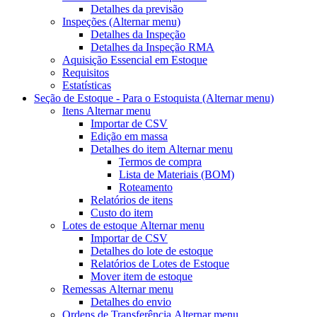
Detalhes da previsão
Inspeções
(Alternar menu)
Detalhes da Inspeção
Detalhes da Inspeção RMA
Aquisição Essencial em Estoque
Requisitos
Estatísticas
Seção de Estoque - Para o Estoquista
(Alternar menu)
Itens
Alternar menu
Importar de CSV
Edição em massa
Detalhes do item
Alternar menu
Termos de compra
Lista de Materiais (BOM)
Roteamento
Relatórios de itens
Custo do item
Lotes de estoque
Alternar menu
Importar de CSV
Detalhes do lote de estoque
Relatórios de Lotes de Estoque
Mover item de estoque
Remessas
Alternar menu
Detalhes do envio
Ordens de Transferência
Alternar menu