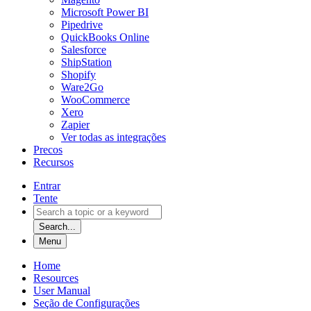
Microsoft Power BI
Pipedrive
QuickBooks Online
Salesforce
ShipStation
Shopify
Ware2Go
WooCommerce
Xero
Zapier
Ver todas as integrações
Precos
Recursos
Entrar
Tente
Search...
Menu
Home
Resources
User Manual
Seção de Configurações