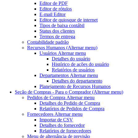
Editor de PDF
Editor de rótulos
E-mail Editor
Editor de quiosque de internet
Tipos de baixa contábil
Status dos clientes
Termos de entrega
Contabilidade padrão
Recursos Humanos
(Alternar menu)
Usuários
Alternar menu
Detalhes do usuário
Histórico de ações do usuário
Relatórios de usuários
Departamentos
Alternar menu
Detalhes do departamento
Planejamento de Recursos Humanos
Seção de Compras - Para o Comprador
(Alternar menu)
Pedidos de Compra
Alternar menu
Detalhes do Pedido de Compra
Relatórios de Pedidos de Compra
Fornecedores
Alternar menu
Importar de CSV
Detalhes do fornecedor
Relatórios de fornecedores
Menu de alternância
de previsão