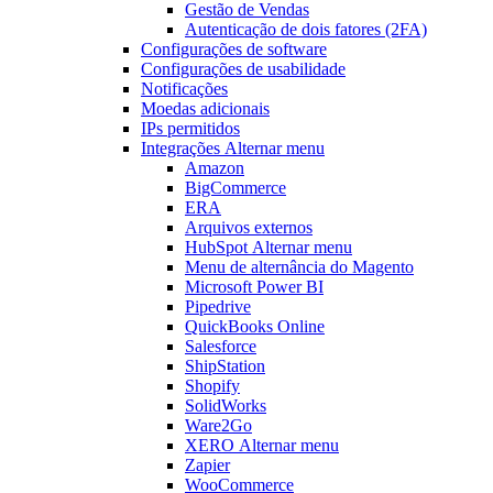
Gestão de Vendas
Autenticação de dois fatores (2FA)
Configurações de software
Configurações de usabilidade
Notificações
Moedas adicionais
IPs permitidos
Integrações
Alternar menu
Amazon
BigCommerce
ERA
Arquivos externos
HubSpot
Alternar menu
Menu de alternância
do Magento
Microsoft Power BI
Pipedrive
QuickBooks Online
Salesforce
ShipStation
Shopify
SolidWorks
Ware2Go
XERO
Alternar menu
Zapier
WooCommerce