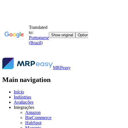
MRPeasy
Main navigation
Início
Indústrias
Avaliações
Integrações
Amazon
BigCommerce
HubSpot
Magento