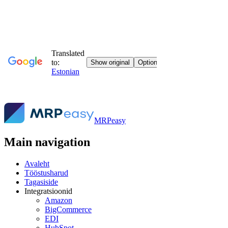
MRPeasy
Main navigation
Avaleht
Tööstusharud
Tagasiside
Integratsioonid
Amazon
BigCommerce
EDI
HubSpot