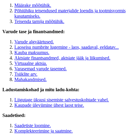
Määrake mõõtühik.
Põhiühiku teisendused materjalide loendis ja tootmisvormis
kasutamiseks.
Teisenda tarnija mõõtühik.
Varude tase ja finantsandmed:
Varude algväärtused.
Laoseisu numbrite lugemine - laos, saadaval, eeldatav...
Kauba maksumus.
Aktsiate finantsandmed, aktsiate jääk ja liikumised.
Virtuaalne aktsia.
Varasemad varude tasemed.
Tsüklite arv.
Mahakandmised.
Ladustamiskohad ja mitu ladu-kohta:
Liigutage üksusi sisemiste salvestuskohtade vahel.
Kaupade üleviimine ühest laost teise.
Saadetised:
Saadetiste loomine.
Komplekteerimine ja saatmine.