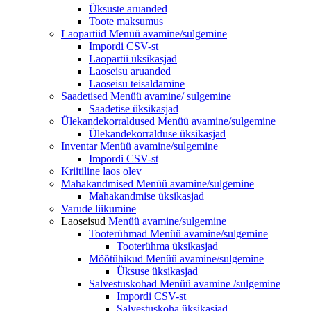
Üksuste aruanded
Toote maksumus
Laopartiid
Menüü avamine/sulgemine
Impordi CSV-st
Laopartii üksikasjad
Laoseisu aruanded
Laoseisu teisaldamine
Saadetised Menüü avamine/
sulgemine
Saadetise üksikasjad
Ülekandekorraldused
Menüü avamine/sulgemine
Ülekandekorralduse üksikasjad
Inventar
Menüü avamine/sulgemine
Impordi CSV-st
Kriitiline laos olev
Mahakandmised Menüü
avamine/sulgemine
Mahakandmise üksikasjad
Varude liikumine
Laoseisud
Menüü avamine/sulgemine
Tooterühmad
Menüü avamine/sulgemine
Tooterühma üksikasjad
Mõõtühikud
Menüü avamine/sulgemine
Üksuse üksikasjad
Salvestuskohad Menüü
avamine /sulgemine
Impordi CSV-st
Salvestuskoha üksikasjad