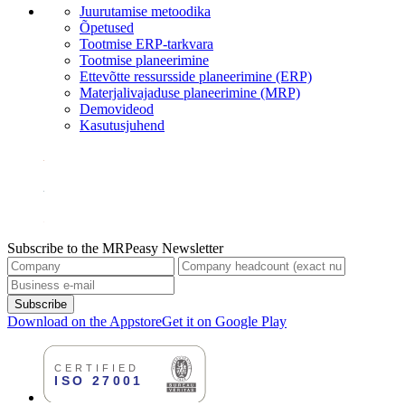
Juurutamise metoodika
Õpetused
Tootmise ERP-tarkvara
Tootmise planeerimine
Ettevõtte ressursside planeerimine (ERP)
Materjalivajaduse planeerimine (MRP)
Demovideod
Kasutusjuhend
Subscribe to the MRPeasy Newsletter
Subscribe
Download on the Appstore
Get it on Google Play