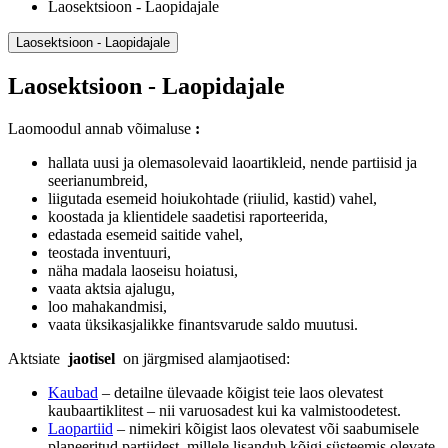
Laosektsioon - Laopidajale
Laosektsioon - Laopidajale
Laosektsioon - Laopidajale
Laomoodul
annab võimaluse
:
hallata uusi ja olemasolevaid laoartikleid, nende partiisid ja
seerianumbreid,
liigutada esemeid hoiukohtade (riiulid, kastid) vahel,
koostada ja klientidele saadetisi raporteerida,
edastada esemeid saitide vahel,
teostada inventuuri,
näha madala laoseisu hoiatusi,
vaata aktsia ajalugu,
loo mahakandmisi,
vaata üksikasjalikke finantsvarude saldo muutusi.
Aktsiate
jaotisel
on järgmised alamjaotised:
Kaubad
– detailne ülevaade kõigist teie laos olevatest
kaubaartiklitest – nii varuosadest kui ka valmistoodetest.
Laopartiid
– nimekiri kõigist laos olevatest või saabumisele
planeeritud partiidest, millele lisandub kõigi süsteemis olevate