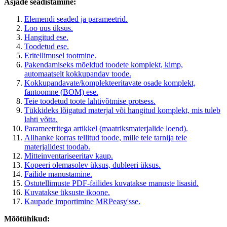
Asjade seadistamine:
Elemendi seaded ja parameetrid.
Loo uus üksus.
Hangitud ese.
Toodetud ese.
Eritellimusel tootmine.
Pakendamiseks mõeldud toodete komplekt, kimp,
automaatselt kokkupandav toode.
Kokkupandavate/komplekteeritavate osade komplekt,
fantoomne (BOM) ese.
Teie toodetud toote lahtivõtmise protsess.
Tükkideks lõigatud materjal või hangitud komplekt, mis tuleb
lahti võtta.
Parameetritega artikkel (maatriksmaterjalide loend).
Allhanke korras tellitud toode, mille teie tarnija teie
materjalidest toodab.
Mitteinventariseeritav kaup.
Kopeeri olemasolev üksus, dubleeri üksus.
Failide manustamine.
Ostutellimuste PDF-failides kuvatakse manuste lisasid.
Kuvatakse üksuste ikoone.
Kaupade importimine MRPeasy'sse.
Mõõtühikud: