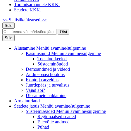
Tootmisaruannete KKK.
Seadete KKK.
<< Statistikaüksused
>>
Sule
Otsi
Sule
Alustamine
Menüü avamine/sulgemine
Kasutusnipid
Menüü avamine/sulgemine
Toetatud keeled
Süsteeminõuded
Demoandmed ja videod
Andmebaasi hooldus
Konto ja arveldus
Juurdepääs ja turvalisus
Vajad abi?
Ülesannete haldamine
Armatuurlaud
Seadete jaotis
Menüü avamine/sulgemine
Süsteemiseaded
Menüü avamine/sulgemine
Regionaalsed seaded
Ettevõtte andmed
Pühad