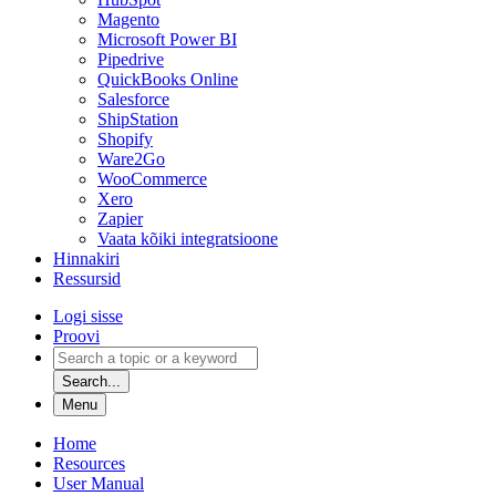
Magento
Microsoft Power BI
Pipedrive
QuickBooks Online
Salesforce
ShipStation
Shopify
Ware2Go
WooCommerce
Xero
Zapier
Vaata kõiki integratsioone
Hinnakiri
Ressursid
Logi sisse
Proovi
Search...
Menu
Home
Resources
User Manual