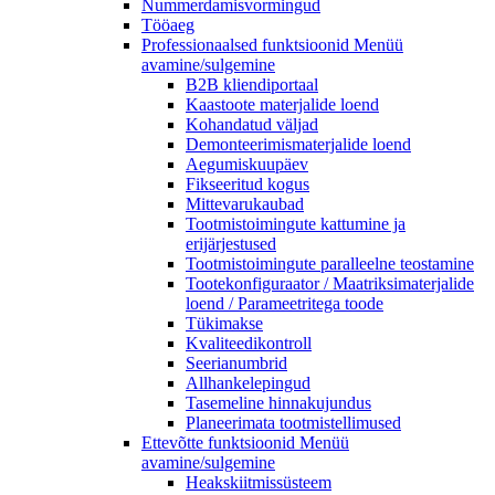
Nummerdamisvormingud
Tööaeg
Professionaalsed funktsioonid
Menüü
avamine/sulgemine
B2B kliendiportaal
Kaastoote materjalide loend
Kohandatud väljad
Demonteerimismaterjalide loend
Aegumiskuupäev
Fikseeritud kogus
Mittevarukaubad
Tootmistoimingute kattumine ja
erijärjestused
Tootmistoimingute paralleelne teostamine
Tootekonfiguraator / Maatriksimaterjalide
loend / Parameetritega toode
Tükimakse
Kvaliteedikontroll
Seerianumbrid
Allhankelepingud
Tasemeline hinnakujundus
Planeerimata tootmistellimused
Ettevõtte funktsioonid
Menüü
avamine/sulgemine
Heakskiitmissüsteem