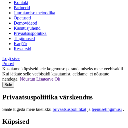
Kontakt
Partnerid
Juurutamise metoodika
Õpetused
Demovideod
Kasutusjuhend
Privaatsuspoliitika
Tingimused
Karjäär
Ressursid
Logi sisse
Proovi
Kasutame küpsiseid teie kogemuse parandamiseks meie veebisaidil.
Kui jätkate selle veebisaidi kasutamist, eeldame, et nõustute
nendega.
Nõustun
Lisateave
Ok
Sule
Privaatsuspoliitika värskendus
Saate lugeda meie täielikku
privaatsuspoliitikat
ja
teenusetingimusi
.
Küpsised