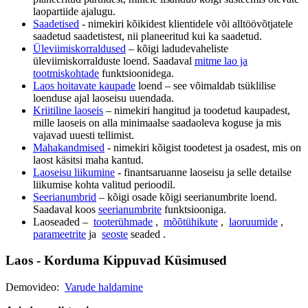
laopartiide ajalugu.
Saadetised
- nimekiri kõikidest klientidele või alltöövõtjatele
saadetud saadetistest, nii planeeritud kui ka saadetud.
Üleviimiskorraldused
– kõigi ladudevaheliste
üleviimiskorralduste loend. Saadaval
mitme lao ja
tootmiskohtade
funktsioonidega.
Laos hoitavate kaupade
loend – see võimaldab tsüklilise
loenduse ajal laoseisu uuendada.
Kriitiline laoseis
– nimekiri hangitud ja toodetud kaupadest,
mille laoseis on alla minimaalse saadaoleva koguse ja mis
vajavad uuesti tellimist.
Mahakandmised
- nimekiri kõigist toodetest ja osadest, mis on
laost käsitsi maha kantud.
Laoseisu liikumine
- finantsaruanne laoseisu ja selle detailse
liikumise kohta valitud perioodil.
Seerianumbrid
– kõigi osade kõigi seerianumbrite loend.
Saadaval koos
seerianumbrite
funktsiooniga.
Laoseaded –
tooterühmade
,
mõõtühikute
,
laoruumide
,
parameetrite
ja
seoste
seaded .
Laos - Korduma Kippuvad Küsimused
Demovideo:
Varude haldamine