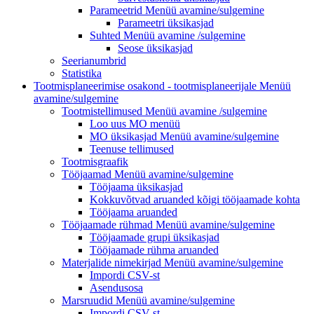
Parameetrid
Menüü avamine/sulgemine
Parameetri üksikasjad
Suhted Menüü
avamine /sulgemine
Seose üksikasjad
Seerianumbrid
Statistika
Tootmisplaneerimise osakond - tootmisplaneerijale
Menüü
avamine/sulgemine
Tootmistellimused Menüü
avamine /sulgemine
Loo uus MO
menüü
MO üksikasjad
Menüü avamine/sulgemine
Teenuse tellimused
Tootmisgraafik
Tööjaamad
Menüü avamine/sulgemine
Tööjaama üksikasjad
Kokkuvõtvad aruanded kõigi tööjaamade kohta
Tööjaama aruanded
Tööjaamade rühmad
Menüü avamine/sulgemine
Tööjaamade grupi üksikasjad
Tööjaamade rühma aruanded
Materjalide nimekirjad
Menüü avamine/sulgemine
Impordi CSV-st
Asendusosa
Marsruudid
Menüü avamine/sulgemine
Impordi CSV-st