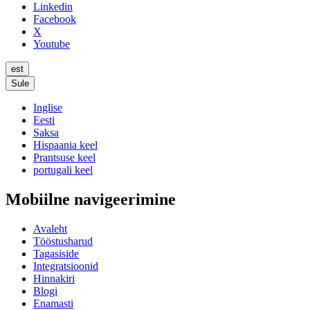
Linkedin
Facebook
X
Youtube
est
Sule
Inglise
Eesti
Saksa
Hispaania keel
Prantsuse keel
portugali keel
Mobiilne navigeerimine
Avaleht
Tööstusharud
Tagasiside
Integratsioonid
Hinnakiri
Blogi
Enamasti