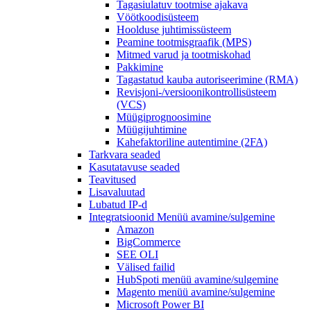
Tagasiulatuv tootmise ajakava
Vöötkoodisüsteem
Hoolduse juhtimissüsteem
Peamine tootmisgraafik (MPS)
Mitmed varud ja tootmiskohad
Pakkimine
Tagastatud kauba autoriseerimine (RMA)
Revisjoni-/versioonikontrollisüsteem
(VCS)
Müügiprognoosimine
Müügijuhtimine
Kahefaktoriline autentimine (2FA)
Tarkvara seaded
Kasutatavuse seaded
Teavitused
Lisavaluutad
Lubatud IP-d
Integratsioonid
Menüü avamine/sulgemine
Amazon
BigCommerce
SEE OLI
Välised failid
HubSpoti
menüü avamine/sulgemine
Magento
menüü avamine/sulgemine
Microsoft Power BI