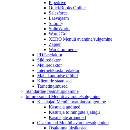
Pipedrive
QuickBooks Online
Salesforce
Laevajaam
Shopify
SolidWorks
Ware2Go
XERO
Menüü avamine/sulgemine
Zapier
WooCommerce
PDF-redaktor
Sildiredaktor
Meiliredaktor
Internetikioski redaktor
Mahakandmise tüübid
Klientide staatused
Tarnetingimused
Standardne raamatupidamine
Inimressursid
Menüü avamine/sulgemine
Kasutajad
Menüü avamine/sulgemine
Kasutaja andmed
Kasutaja toimingute ajalugu
Kasutajate aruanded
Osakonnad
Menüü avamine/sulgemine
Osakonna üksikasjad