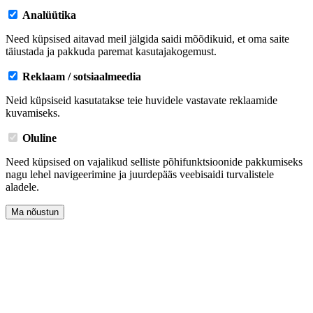
Analüütika
Need küpsised aitavad meil jälgida saidi mõõdikuid, et oma saite
täiustada ja pakkuda paremat kasutajakogemust.
Reklaam / sotsiaalmeedia
Neid küpsiseid kasutatakse teie huvidele vastavate reklaamide
kuvamiseks.
Oluline
Need küpsised on vajalikud selliste põhifunktsioonide pakkumiseks
nagu lehel navigeerimine ja juurdepääs veebisaidi turvalistele
aladele.
Ma nõustun