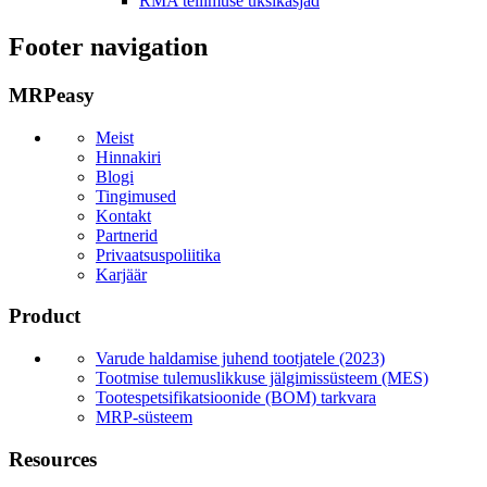
RMA tellimuse üksikasjad
Footer navigation
MRPeasy
Meist
Hinnakiri
Blogi
Tingimused
Kontakt
Partnerid
Privaatsuspoliitika
Karjäär
Product
Varude haldamise juhend tootjatele (2023)
Tootmise tulemuslikkuse jälgimissüsteem (MES)
Tootespetsifikatsioonide (BOM) tarkvara
MRP-süsteem
Resources