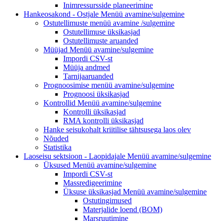
Inimressursside planeerimine
Hankeosakond - Ostjale
Menüü avamine/sulgemine
Ostutellimuste menüü
avamine /sulgemine
Ostutellimuse üksikasjad
Ostutellimuste aruanded
Müüjad
Menüü avamine/sulgemine
Impordi CSV-st
Müüja andmed
Tarnijaaruanded
Prognoosimise
menüü avamine/sulgemine
Prognoosi üksikasjad
Kontrollid
Menüü avamine/sulgemine
Kontrolli üksikasjad
RMA kontrolli üksikasjad
Hanke seisukohalt kriitilise tähtsusega laos olev
Nõuded
Statistika
Laoseisu sektsioon - Laopidajale
Menüü avamine/sulgemine
Üksused
Menüü avamine/sulgemine
Impordi CSV-st
Massredigeerimine
Üksuse üksikasjad
Menüü avamine/sulgemine
Ostutingimused
Materjalide loend (BOM)
Marsruutimine