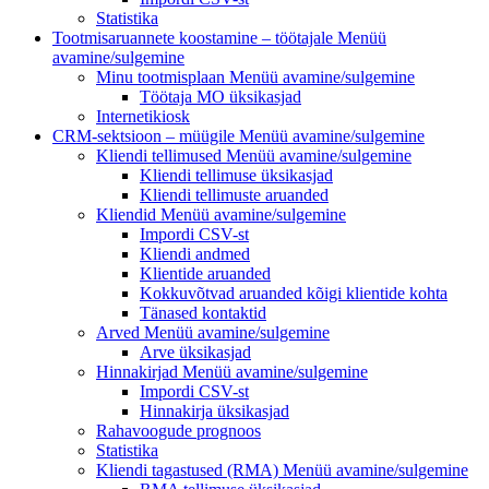
Statistika
Tootmisaruannete koostamine – töötajale
Menüü
avamine/sulgemine
Minu tootmisplaan
Menüü avamine/sulgemine
Töötaja MO üksikasjad
Internetikiosk
CRM-sektsioon – müügile
Menüü avamine/sulgemine
Kliendi tellimused
Menüü avamine/sulgemine
Kliendi tellimuse üksikasjad
Kliendi tellimuste aruanded
Kliendid
Menüü avamine/sulgemine
Impordi CSV-st
Kliendi andmed
Klientide aruanded
Kokkuvõtvad aruanded kõigi klientide kohta
Tänased kontaktid
Arved
Menüü avamine/sulgemine
Arve üksikasjad
Hinnakirjad
Menüü avamine/sulgemine
Impordi CSV-st
Hinnakirja üksikasjad
Rahavoogude prognoos
Statistika
Kliendi tagastused (RMA)
Menüü avamine/sulgemine