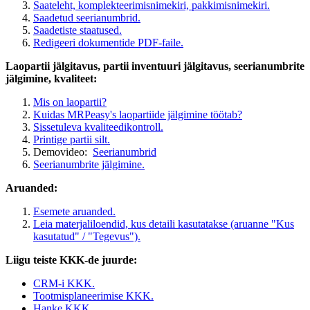
Saateleht, komplekteerimisnimekiri, pakkimisnimekiri.
Saadetud seerianumbrid.
Saadetiste staatused.
Redigeeri dokumentide PDF-faile.
Laopartii jälgitavus, partii inventuuri jälgitavus, seerianumbrite
jälgimine, kvaliteet:
Mis on laopartii?
Kuidas MRPeasy's laopartiide jälgimine töötab?
Sissetuleva kvaliteedikontroll.
Printige partii silt.
Demovideo:
Seerianumbrid
Seerianumbrite jälgimine.
Aruanded:
Esemete aruanded.
Leia materjaliloendid, kus detaili kasutatakse (aruanne "Kus
kasutatud" / "Tegevus").
Liigu teiste KKK-de juurde:
CRM-i KKK.
Tootmisplaneerimise KKK.
Hanke KKK.