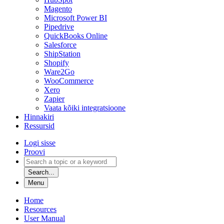
Magento
Microsoft Power BI
Pipedrive
QuickBooks Online
Salesforce
ShipStation
Shopify
Ware2Go
WooCommerce
Xero
Zapier
Vaata kõiki integratsioone
Hinnakiri
Ressursid
Logi sisse
Proovi
Search...
Menu
Home
Resources
User Manual