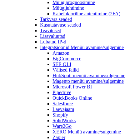
Müügiprognoosimine
Müügijuhtimine
Kahefaktoriline autentimine (2FA)
Tarkvara seaded
Kasutatavuse seaded
Teavitused
Lisavaluutad
Lubatud IP-d
Integratsioonid
Menüü avamine/sulgemine
Amazon
BigCommerce
SEE OLI
Välised failid
HubSpoti
menüü avamine/sulgemine
Magento
menüü avamine/sulgemine
Microsoft Power BI
Pipedrive
QuickBooks Online
Salesforce
Laevajaam
Shopify
SolidWorks
Ware2Go
XERO
Menüü avamine/sulgemine
Zapier