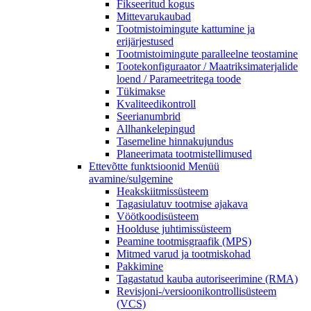
Fikseeritud kogus
Mittevarukaubad
Tootmistoimingute kattumine ja
erijärjestused
Tootmistoimingute paralleelne teostamine
Tootekonfiguraator / Maatriksimaterjalide
loend / Parameetritega toode
Tükimakse
Kvaliteedikontroll
Seerianumbrid
Allhankelepingud
Tasemeline hinnakujundus
Planeerimata tootmistellimused
Ettevõtte funktsioonid
Menüü
avamine/sulgemine
Heakskiitmissüsteem
Tagasiulatuv tootmise ajakava
Vöötkoodisüsteem
Hoolduse juhtimissüsteem
Peamine tootmisgraafik (MPS)
Mitmed varud ja tootmiskohad
Pakkimine
Tagastatud kauba autoriseerimine (RMA)
Revisjoni-/versioonikontrollisüsteem
(VCS)