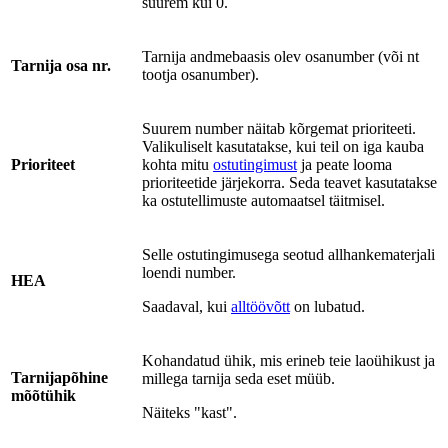
suurem kui 0.
Tarnija andmebaasis olev osanumber (või nt
Tarnija osa nr.
tootja osanumber).
Suurem number näitab kõrgemat prioriteeti.
Valikuliselt kasutatakse, kui teil on iga kauba
Prioriteet
kohta mitu
ostutingimust
ja peate looma
prioriteetide järjekorra. Seda teavet kasutatakse
ka ostutellimuste automaatsel täitmisel.
Selle ostutingimusega seotud allhankematerjali
loendi number.
HEA
Saadaval, kui
alltöövõtt
on lubatud.
Kohandatud ühik, mis erineb teie laoühikust ja
Tarnijapõhine
millega tarnija seda eset müüb.
mõõtühik
Näiteks "kast".