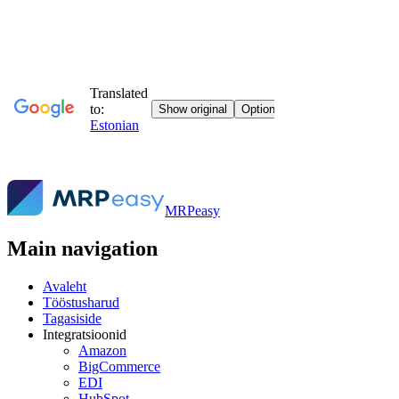
MRPeasy
Main navigation
Avaleht
Tööstusharud
Tagasiside
Integratsioonid
Amazon
BigCommerce
EDI
HubSpot