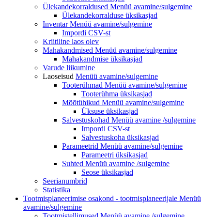
Ülekandekorraldused
Menüü avamine/sulgemine
Ülekandekorralduse üksikasjad
Inventar
Menüü avamine/sulgemine
Impordi CSV-st
Kriitiline laos olev
Mahakandmised Menüü
avamine/sulgemine
Mahakandmise üksikasjad
Varude liikumine
Laoseisud
Menüü avamine/sulgemine
Tooterühmad
Menüü avamine/sulgemine
Tooterühma üksikasjad
Mõõtühikud
Menüü avamine/sulgemine
Üksuse üksikasjad
Salvestuskohad Menüü
avamine /sulgemine
Impordi CSV-st
Salvestuskoha üksikasjad
Parameetrid
Menüü avamine/sulgemine
Parameetri üksikasjad
Suhted Menüü
avamine /sulgemine
Seose üksikasjad
Seerianumbrid
Statistika
Tootmisplaneerimise osakond - tootmisplaneerijale
Menüü
avamine/sulgemine
Tootmistellimused Menüü
avamine /sulgemine