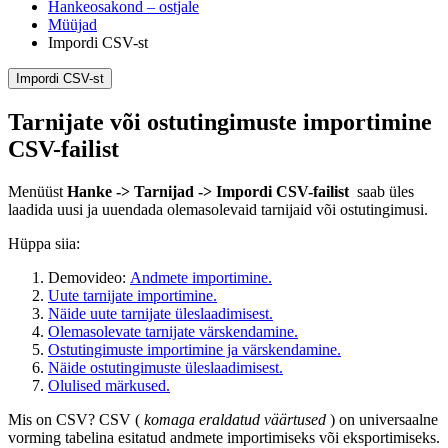
Hankeosakond – ostjale
Müüjad
Impordi CSV-st
Impordi CSV-st
Tarnijate või ostutingimuste importimine
CSV-failist
Menüüst
Hanke -> Tarnijad -> Impordi CSV-failist
saab üles
laadida uusi ja uuendada olemasolevaid tarnijaid või ostutingimusi.
Hüppa siia:
Demovideo:
Andmete importimine.
Uute tarnijate importimine.
Näide uute tarnijate üleslaadimisest.
Olemasolevate tarnijate värskendamine.
Ostutingimuste importimine ja värskendamine.
Näide ostutingimuste üleslaadimisest.
Olulised märkused.
Mis on CSV? CSV (
komaga eraldatud väärtused
) on universaalne
vorming tabelina esitatud andmete importimiseks või eksportimiseks.