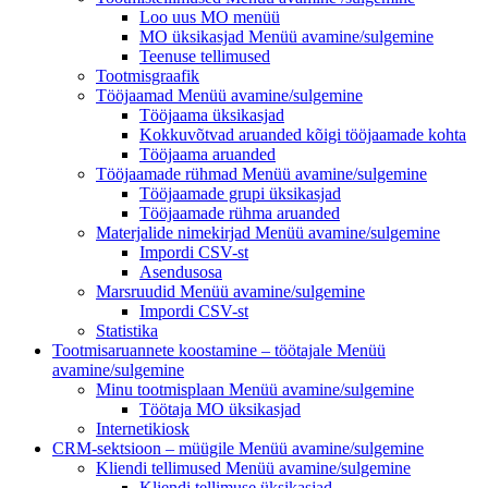
Loo uus MO
menüü
MO üksikasjad
Menüü avamine/sulgemine
Teenuse tellimused
Tootmisgraafik
Tööjaamad
Menüü avamine/sulgemine
Tööjaama üksikasjad
Kokkuvõtvad aruanded kõigi tööjaamade kohta
Tööjaama aruanded
Tööjaamade rühmad
Menüü avamine/sulgemine
Tööjaamade grupi üksikasjad
Tööjaamade rühma aruanded
Materjalide nimekirjad
Menüü avamine/sulgemine
Impordi CSV-st
Asendusosa
Marsruudid
Menüü avamine/sulgemine
Impordi CSV-st
Statistika
Tootmisaruannete koostamine – töötajale
Menüü
avamine/sulgemine
Minu tootmisplaan
Menüü avamine/sulgemine
Töötaja MO üksikasjad
Internetikiosk
CRM-sektsioon – müügile
Menüü avamine/sulgemine
Kliendi tellimused
Menüü avamine/sulgemine
Kliendi tellimuse üksikasjad