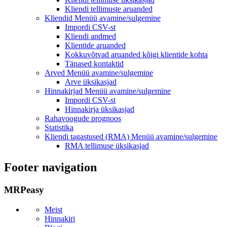
Kliendi tellimuste aruanded
Kliendid
Menüü avamine/sulgemine
Impordi CSV-st
Kliendi andmed
Klientide aruanded
Kokkuvõtvad aruanded kõigi klientide kohta
Tänased kontaktid
Arved
Menüü avamine/sulgemine
Arve üksikasjad
Hinnakirjad
Menüü avamine/sulgemine
Impordi CSV-st
Hinnakirja üksikasjad
Rahavoogude prognoos
Statistika
Kliendi tagastused (RMA)
Menüü avamine/sulgemine
RMA tellimuse üksikasjad
Footer navigation
MRPeasy
Meist
Hinnakiri