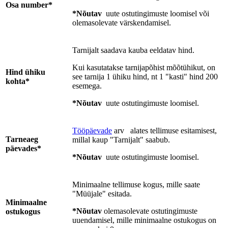
Osa number*
*Nõutav
uute ostutingimuste loomisel või
olemasolevate värskendamisel.
Tarnijalt saadava kauba eeldatav hind.
Kui kasutatakse tarnijapõhist mõõtühikut, on
Hind ühiku
see tarnija 1 ühiku hind, nt 1 "kasti" hind 200
kohta*
esemega.
*Nõutav
uute ostutingimuste loomisel.
Tööpäevade
arv
alates tellimuse esitamisest,
Tarneaeg
millal kaup "Tarnijalt" saabub.
päevades*
*Nõutav
uute ostutingimuste loomisel.
Minimaalne tellimuse kogus, mille saate
"Müüjale" esitada.
Minimaalne
*Nõutav
olemasolevate ostutingimuste
ostukogus
uuendamisel, mille minimaalne ostukogus on