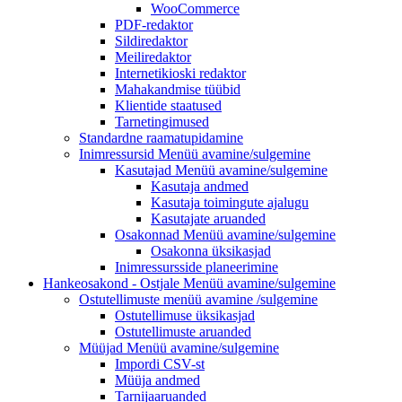
WooCommerce
PDF-redaktor
Sildiredaktor
Meiliredaktor
Internetikioski redaktor
Mahakandmise tüübid
Klientide staatused
Tarnetingimused
Standardne raamatupidamine
Inimressursid
Menüü avamine/sulgemine
Kasutajad
Menüü avamine/sulgemine
Kasutaja andmed
Kasutaja toimingute ajalugu
Kasutajate aruanded
Osakonnad
Menüü avamine/sulgemine
Osakonna üksikasjad
Inimressursside planeerimine
Hankeosakond - Ostjale
Menüü avamine/sulgemine
Ostutellimuste menüü
avamine /sulgemine
Ostutellimuse üksikasjad
Ostutellimuste aruanded
Müüjad
Menüü avamine/sulgemine
Impordi CSV-st
Müüja andmed
Tarnijaaruanded