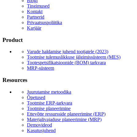
Blogi
Tingimused
Kontakt
Partnerid
Privaatsuspoliitika
Karjäär
Product
Varude haldamise juhend tootjatele (2023)
Tootmise tulemuslikkuse jälgimissüsteem (MES)
Tootespetsifikatsioonide (BOM) tarkvara
MRP-süsteem
Resources
Juurutamise metoodika
Õpetused
Tootmise ERP-tarkvara
Tootmise planeerimine
Ettevõtte ressursside planeerimine (ERP)
Materjalivajaduse planeerimine (MRP)
Demovideod
Kasutusjuhend