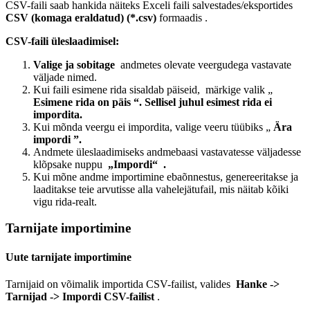
CSV-faili saab hankida näiteks Exceli faili salvestades/eksportides
CSV (komaga eraldatud) (*.csv)
formaadis .
CSV-faili üleslaadimisel:
Valige ja sobitage
andmetes olevate veergudega vastavate
väljade nimed.
Kui faili esimene rida sisaldab päiseid,
märkige valik „
Esimene rida on päis “. Sellisel juhul esimest rida ei
impordita.
Kui mõnda veergu ei impordita,
valige veeru tüübiks „
Ära
impordi ”.
Andmete üleslaadimiseks andmebaasi vastavatesse väljadesse
klõpsake nuppu
„Impordi“ .
Kui mõne andme importimine ebaõnnestus, genereeritakse ja
laaditakse teie arvutisse alla vahelejätufail, mis näitab kõiki
vigu rida-realt.
Tarnijate importimine
Uute tarnijate importimine
Tarnijaid on võimalik importida CSV-failist, valides
Hanke ->
Tarnijad -> Impordi CSV-failist
.