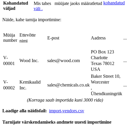
kohandatud
Kohandatud
Mis tahes
müüjate jaoks määratletud
väljad
väli .
Näide, kahe tarnija importimine:
Ettevõtte
Müüja
E-post
Aadress
...
number
nimi
PO Box 123
Charlotte
V-
Wood Inc.
sales@wood.com
...
Texas 78012
00001
USA
Baker Street 10,
Worcester
V-
Kemikaalid
sales@chemicals.co.uk
...
,
00002
Inc.
Ühendkuningriik
(Korraga saab importida kuni 3000 rida)
Laadige alla näidisfail:
import-vendors.csv
Tarnijate värskendamiseks andmete uuesti importimine