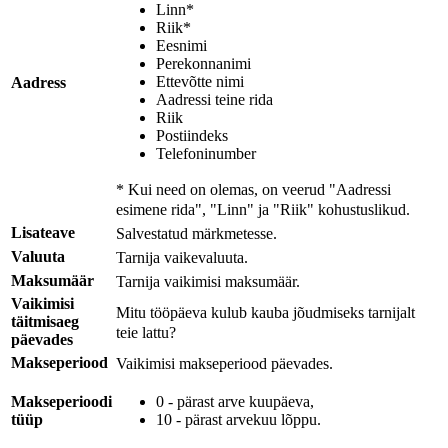
Linn*
Riik*
Eesnimi
Perekonnanimi
Ettevõtte nimi
Aadress
Aadressi teine ​​rida
Riik
Postiindeks
Telefoninumber
* Kui need on olemas, on veerud "Aadressi
esimene rida", "Linn" ja "Riik" kohustuslikud.
Lisateave
Salvestatud märkmetesse.
Valuuta
Tarnija vaikevaluuta.
Maksumäär
Tarnija vaikimisi maksumäär.
Vaikimisi
Mitu tööpäeva kulub kauba jõudmiseks tarnijalt
täitmisaeg
teie lattu?
päevades
Makseperiood
Vaikimisi makseperiood päevades.
Makseperioodi
0 - pärast arve kuupäeva,
tüüp
10 - pärast arvekuu lõppu.