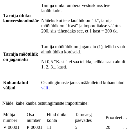
Tarnija ühiku ümberarvestuskurss teie
laoühikuks.
Tarnija ühiku
Näiteks kui teie laoühik on "tk", tarnija
konversioonimäär
mõõtühik on "Kast" ja imporditakse väärtus
200, siis tähendaks see, et 1 kast = 200 tk.
Tarnija mõõtühik on jagamatu (1), tellida saab
ainult ühiku kordseid.
Tarnija mõõtühik
on jagamatu
Nt 0,5 "Kasti" ei saa tellida, tellida saab ainult
1, 2, 3... kasti.
Kohandatud
Ostutingimuste jaoks määratletud
kohandatud
väljad
väli .
Näide, kahe kauba ostutingimuste importimine:
Müüja
Osa
Hind ühiku
Tarneaeg
Prioriteet
...
number
number
kohta
päevades
V-00001
P-00001
11
5
20
...