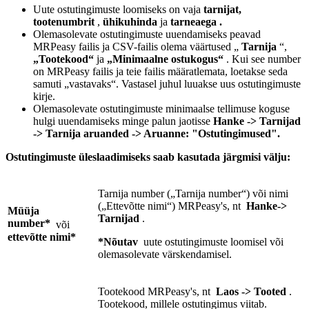
Uute ostutingimuste loomiseks
on vaja
tarnijat,
tootenumbrit
,
ühikuhinda
ja
tarneaega .
Olemasolevate ostutingimuste uuendamiseks peavad
MRPeasy failis ja CSV-failis olema väärtused „
Tarnija
“,
„Tootekood“
ja
„Minimaalne ostukogus“
. Kui see number
on MRPeasy failis ja teie failis määratlemata, loetakse seda
samuti „vastavaks“. Vastasel juhul luuakse uus ostutingimuste
kirje.
Olemasolevate ostutingimuste minimaalse tellimuse koguse
hulgi uuendamiseks minge palun jaotisse
Hanke -> Tarnijad
-> Tarnija aruanded -> Aruanne: "Ostutingimused".
Ostutingimuste üleslaadimiseks saab kasutada järgmisi välju:
Tarnija number („Tarnija number“) või nimi
(„Ettevõtte nimi“) MRPeasy's, nt
Hanke->
Müüja
Tarnijad
.
number*
või
ettevõtte nimi*
*Nõutav
uute ostutingimuste loomisel või
olemasolevate värskendamisel.
Tootekood MRPeasy's, nt
Laos -> Tooted
.
Tootekood, millele ostutingimus viitab.