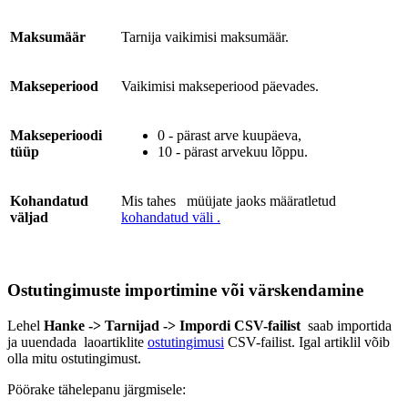
Maksumäär
Tarnija vaikimisi maksumäär.
Makseperiood
Vaikimisi makseperiood päevades.
Makseperioodi
0 - pärast arve kuupäeva,
tüüp
10 - pärast arvekuu lõppu.
Kohandatud
Mis tahes
müüjate jaoks määratletud
väljad
kohandatud väli .
Ostutingimuste importimine või värskendamine
Lehel
Hanke -> Tarnijad -> Impordi CSV-failist
saab importida
ja uuendada laoartiklite
ostutingimusi
CSV-failist. Igal artiklil võib
olla mitu ostutingimust.
Pöörake tähelepanu järgmisele: