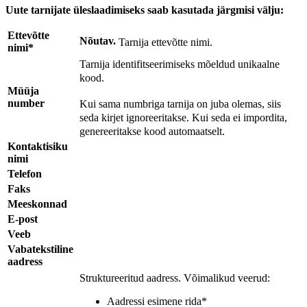
Uute tarnijate üleslaadimiseks saab kasutada järgmisi välju:
Ettevõtte
Nõutav.
Tarnija ettevõtte nimi.
nimi*
Tarnija identifitseerimiseks mõeldud unikaalne
kood.
Müüja
number
Kui sama numbriga tarnija on juba olemas, siis
seda kirjet ignoreeritakse. Kui seda ei impordita,
genereeritakse kood automaatselt.
Kontaktisiku
nimi
Telefon
Faks
Meeskonnad
E-post
Veeb
Vabatekstiline
aadress
Struktureeritud aadress. Võimalikud veerud:
Aadressi esimene rida*