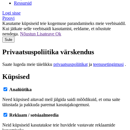
Ressursid
Logi sisse
Proovi
Kasutame küpsiseid teie kogemuse parandamiseks meie veebisaidil.
Kui jätkate selle veebisaidi kasutamist, eeldame, et nõustute
nendega.
Nõustun
Lisateave
Ok
Sule
Privaatsuspoliitika värskendus
Saate lugeda meie täielikku
privaatsuspoliitikat
ja
teenusetingimusi
.
Küpsised
Analüütika
Need küpsised aitavad meil jälgida saidi mõõdikuid, et oma saite
täiustada ja pakkuda paremat kasutajakogemust.
Reklaam / sotsiaalmeedia
Neid küpsiseid kasutatakse teie huvidele vastavate reklaamide