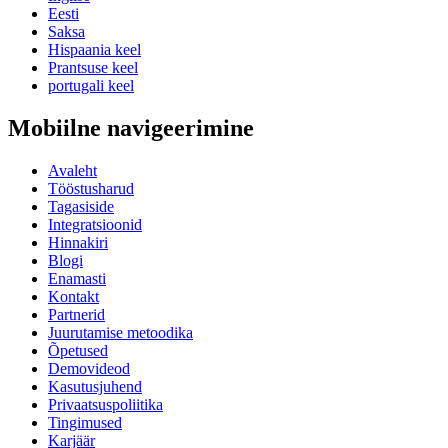
Eesti
Saksa
Hispaania keel
Prantsuse keel
portugali keel
Mobiilne navigeerimine
Avaleht
Tööstusharud
Tagasiside
Integratsioonid
Hinnakiri
Blogi
Enamasti
Kontakt
Partnerid
Juurutamise metoodika
Õpetused
Demovideod
Kasutusjuhend
Privaatsuspoliitika
Tingimused
Karjäär