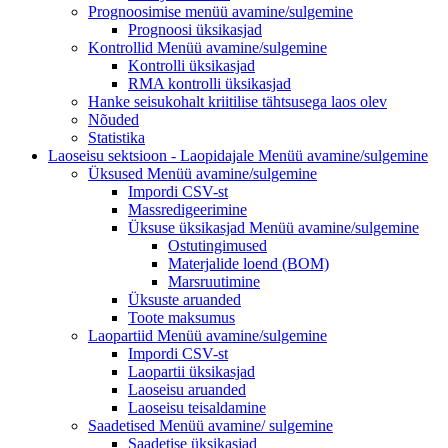
Prognoosimise
menüü avamine/sulgemine
Prognoosi üksikasjad
Kontrollid
Menüü avamine/sulgemine
Kontrolli üksikasjad
RMA kontrolli üksikasjad
Hanke seisukohalt kriitilise tähtsusega laos olev
Nõuded
Statistika
Laoseisu sektsioon - Laopidajale
Menüü avamine/sulgemine
Üksused
Menüü avamine/sulgemine
Impordi CSV-st
Massredigeerimine
Üksuse üksikasjad
Menüü avamine/sulgemine
Ostutingimused
Materjalide loend (BOM)
Marsruutimine
Üksuste aruanded
Toote maksumus
Laopartiid
Menüü avamine/sulgemine
Impordi CSV-st
Laopartii üksikasjad
Laoseisu aruanded
Laoseisu teisaldamine
Saadetised Menüü avamine/
sulgemine
Saadetise üksikasjad