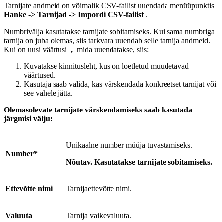
Tarnijate andmeid on võimalik CSV-failist uuendada menüüpunktis
Hanke -> Tarnijad -> Impordi CSV-failist
.
Numbrivälja kasutatakse tarnijate sobitamiseks. Kui sama numbriga
tarnija on juba olemas, siis tarkvara uuendab selle tarnija andmeid.
Kui on uusi väärtusi
,
mida uuendatakse, siis:
Kuvatakse kinnitusleht, kus on loetletud muudetavad
väärtused.
Kasutaja saab valida, kas värskendada konkreetset tarnijat või
see vahele jätta.
Olemasolevate tarnijate värskendamiseks saab kasutada
järgmisi välju:
Unikaalne number müüja tuvastamiseks.
Number*
Nõutav.
Kasutatakse tarnijate sobitamiseks.
Ettevõtte nimi
Tarnijaettevõtte nimi.
Valuuta
Tarnija vaikevaluuta.