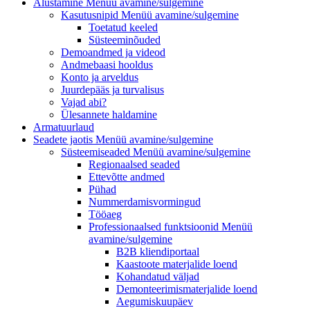
Alustamine
Menüü avamine/sulgemine
Kasutusnipid
Menüü avamine/sulgemine
Toetatud keeled
Süsteeminõuded
Demoandmed ja videod
Andmebaasi hooldus
Konto ja arveldus
Juurdepääs ja turvalisus
Vajad abi?
Ülesannete haldamine
Armatuurlaud
Seadete jaotis
Menüü avamine/sulgemine
Süsteemiseaded
Menüü avamine/sulgemine
Regionaalsed seaded
Ettevõtte andmed
Pühad
Nummerdamisvormingud
Tööaeg
Professionaalsed funktsioonid
Menüü
avamine/sulgemine
B2B kliendiportaal
Kaastoote materjalide loend
Kohandatud väljad
Demonteerimismaterjalide loend
Aegumiskuupäev