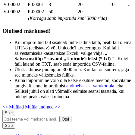
V-00002
P-00001
8
20
10
...
V-00002
P-00002
50
20
...
(Korraga saab importida kuni 3000 rida)
Olulised märkused!
Kui imporditud fail sisaldab mitte-ladina tähti, peab fail olema
UTF-8 (eelistatav) või Unicode'i kodeeringus. Kui faili
salvestamiseks kasutatakse Exceli, valige
väljal „
Salvestustüüp “ suvand „
Unicode'i tekst (*.txt)
“ . Kuigi
faili laiend on TXT, saab seda importida CSV-failina.
Üleslaadimise piirang on 3000 rida. Kui fail on suurem, jaga
see mitmeks väiksemaks failiks.
Kuna importimine võib olla katse-eksituse meetod, soovitame
tungivalt enne importimist
andmebaasist varukoopia
teha .
Sellisel juhul on alati võimalik eelmise seansi taastada, kui
midagi peaks valesti minema.
<< Müüjad
Müüja andmed >>
Sule
Otsi
Sule