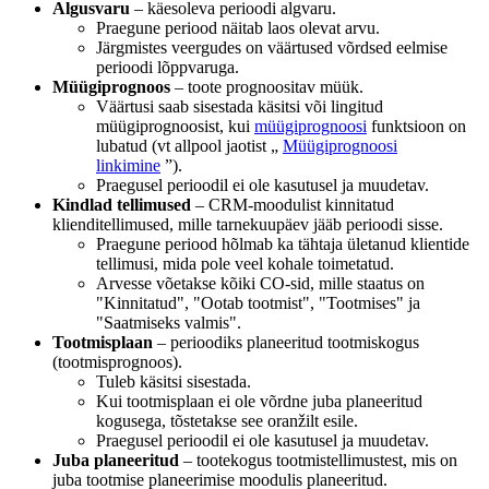
Algusvaru
– käesoleva perioodi algvaru.
Praegune periood näitab laos olevat arvu.
Järgmistes veergudes on väärtused võrdsed eelmise
perioodi lõppvaruga.
Müügiprognoos
– toote prognoositav müük.
Väärtusi saab sisestada käsitsi või lingitud
müügiprognoosist, kui
müügiprognoosi
funktsioon on
lubatud (vt allpool jaotist „
Müügiprognoosi
linkimine
”).
Praegusel perioodil ei ole kasutusel ja muudetav.
Kindlad tellimused
– CRM-moodulist kinnitatud
klienditellimused, mille tarnekuupäev jääb perioodi sisse.
Praegune periood hõlmab ka tähtaja ületanud klientide
tellimusi, mida pole veel kohale toimetatud.
Arvesse võetakse kõiki CO-sid, mille staatus on
"Kinnitatud", "Ootab tootmist", "Tootmises" ja
"Saatmiseks valmis".
Tootmisplaan
– perioodiks planeeritud tootmiskogus
(tootmisprognoos).
Tuleb käsitsi sisestada.
Kui tootmisplaan ei ole võrdne juba planeeritud
kogusega, tõstetakse see oranžilt esile.
Praegusel perioodil ei ole kasutusel ja muudetav.
Juba planeeritud
– tootekogus tootmistellimustest, mis on
juba tootmise planeerimise moodulis planeeritud.