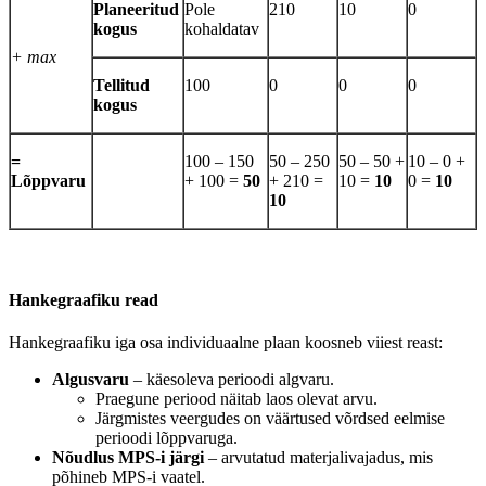
Planeeritud
Pole
210
10
0
kogus
kohaldatav
+ max
Tellitud
100
0
0
0
kogus
=
100 – 150
50 – 250
50 – 50 +
10 – 0 +
Lõppvaru
+ 100 =
50
+ 210 =
10 =
10
0 =
10
10
Hankegraafiku read
Hankegraafiku iga osa individuaalne plaan koosneb viiest reast:
Algusvaru
– käesoleva perioodi algvaru.
Praegune periood näitab laos olevat arvu.
Järgmistes veergudes on väärtused võrdsed eelmise
perioodi lõppvaruga.
Nõudlus MPS-i järgi
– arvutatud materjalivajadus, mis
põhineb MPS-i vaatel.