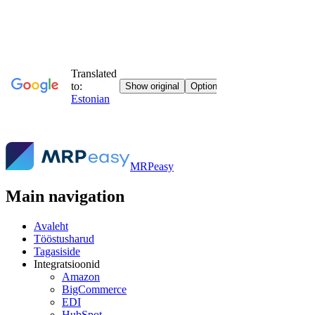
MRPeasy
Main navigation
Avaleht
Tööstusharud
Tagasiside
Integratsioonid
Amazon
BigCommerce
EDI
HubSpot