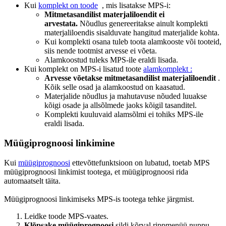
Kui
komplekt on toode
, mis lisatakse MPS-i:
Mitmetasandilist materjaliloendit ei
arvestata.
Nõudlus genereeritakse ainult komplekti
materjaliloendis sisalduvate hangitud materjalide kohta.
Kui komplekti osana tuleb toota alamkooste või tooteid,
siis nende tootmist arvesse ei võeta.
Alamkoostud tuleks MPS-ile eraldi lisada.
Kui komplekt
on MPS-i lisatud toote
alamkomplekt :
Arvesse võetakse mitmetasandilist materjaliloendit
.
Kõik selle osad ja alamkoostud on kaasatud.
Materjalide nõudlus ja mahutavuse nõuded luuakse
kõigi osade ja allsõlmede jaoks kõigil tasanditel.
Komplekti kuuluvaid alamsõlmi ei tohiks MPS-ile
eraldi lisada.
Müügiprognoosi linkimine
Kui
müügiprognoosi
ettevõttefunktsioon on lubatud, toetab MPS
müügiprognoosi linkimist tootega, et müügiprognoosi rida
automaatselt täita.
Müügiprognoosi linkimiseks MPS-is tootega tehke järgmist.
Leidke toode MPS-vaates.
Klõpsake müügiprognoosi
sildi kõrval
rippmenüü nuppu.