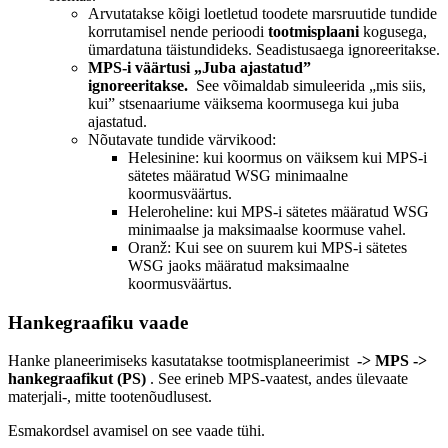
Arvutatakse kõigi loetletud toodete marsruutide tundide
korrutamisel nende perioodi
tootmisplaani
kogusega,
ümardatuna täistundideks. Seadistusaega ignoreeritakse.
MPS-i väärtusi „Juba ajastatud”
ignoreeritakse.
See võimaldab simuleerida „mis siis,
kui” stsenaariume väiksema koormusega kui juba
ajastatud.
Nõutavate tundide värvikood:
Helesinine: kui koormus on väiksem kui MPS-i
sätetes määratud WSG minimaalne
koormusväärtus.
Heleroheline: kui MPS-i sätetes määratud WSG
minimaalse ja maksimaalse koormuse vahel.
Oranž: Kui see on suurem kui MPS-i sätetes
WSG jaoks määratud maksimaalne
koormusväärtus.
Hankegraafiku vaade
Hanke planeerimiseks kasutatakse tootmisplaneerimist
-> MPS ->
hankegraafikut (PS)
. See erineb MPS-vaatest, andes ülevaate
materjali-, mitte tootenõudlusest.
Esmakordsel avamisel on see vaade tühi.