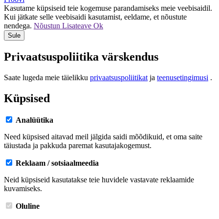
Kasutame küpsiseid teie kogemuse parandamiseks meie veebisaidil.
Kui jätkate selle veebisaidi kasutamist, eeldame, et nõustute
nendega.
Nõustun
Lisateave
Ok
Sule
Privaatsuspoliitika värskendus
Saate lugeda meie täielikku
privaatsuspoliitikat
ja
teenusetingimusi
.
Küpsised
Analüütika
Need küpsised aitavad meil jälgida saidi mõõdikuid, et oma saite
täiustada ja pakkuda paremat kasutajakogemust.
Reklaam / sotsiaalmeedia
Neid küpsiseid kasutatakse teie huvidele vastavate reklaamide
kuvamiseks.
Oluline