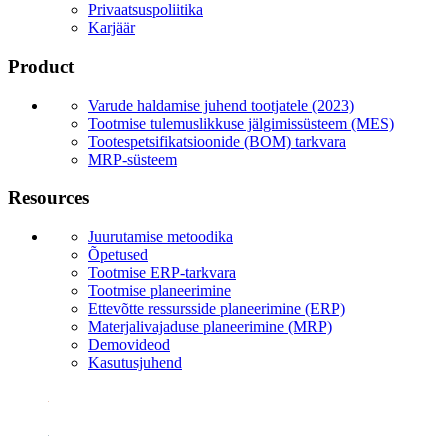
Privaatsuspoliitika
Karjäär
Product
Varude haldamise juhend tootjatele (2023)
Tootmise tulemuslikkuse jälgimissüsteem (MES)
Tootespetsifikatsioonide (BOM) tarkvara
MRP-süsteem
Resources
Juurutamise metoodika
Õpetused
Tootmise ERP-tarkvara
Tootmise planeerimine
Ettevõtte ressursside planeerimine (ERP)
Materjalivajaduse planeerimine (MRP)
Demovideod
Kasutusjuhend