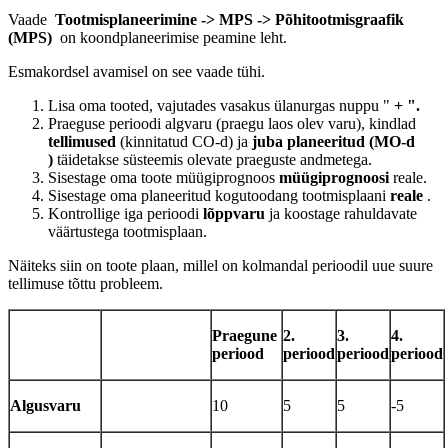
Vaade
Tootmisplaneerimine -> MPS -> Põhitootmisgraafik
(MPS)
on koondplaneerimise peamine leht.
Esmakordsel avamisel on see vaade tühi.
Lisa oma tooted, vajutades vasakus
ülanurgas nuppu "
+ ".
Praeguse perioodi algvaru (praegu laos olev varu),
kindlad
tellimused
(kinnitatud CO-d) ja
juba planeeritud (MO-d
)
täidetakse süsteemis olevate praeguste andmetega.
Sisestage oma toote müügiprognoos
müügiprognoosi
reale.
Sisestage oma planeeritud kogutoodang tootmisplaani
reale
.
Kontrollige iga perioodi
lõppvaru
ja koostage rahuldavate
väärtustega tootmisplaan.
Näiteks siin on toote plaan, millel on kolmandal perioodil uue suure
tellimuse tõttu probleem.
Praegune
2.
3.
4.
periood
periood
periood
periood
Algusvaru
10
5
5
-5