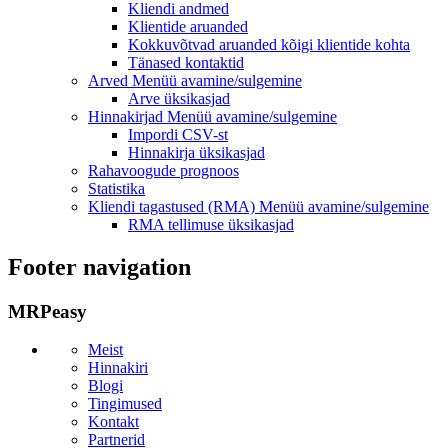
Kliendi andmed
Klientide aruanded
Kokkuvõtvad aruanded kõigi klientide kohta
Tänased kontaktid
Arved
Menüü avamine/sulgemine
Arve üksikasjad
Hinnakirjad
Menüü avamine/sulgemine
Impordi CSV-st
Hinnakirja üksikasjad
Rahavoogude prognoos
Statistika
Kliendi tagastused (RMA)
Menüü avamine/sulgemine
RMA tellimuse üksikasjad
Footer navigation
MRPeasy
Meist
Hinnakiri
Blogi
Tingimused
Kontakt
Partnerid