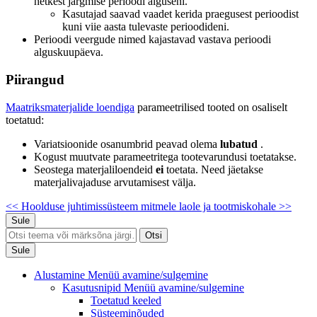
hetkest järgmise perioodi alguseni.
Kasutajad saavad vaadet kerida praegusest perioodist
kuni viie aasta tulevaste perioodideni.
Perioodi veergude nimed kajastavad vastava perioodi
alguskuupäeva.
Piirangud
Maatriksmaterjalide loendiga
parameetrilised tooted
on osaliselt
toetatud:
Variatsioonide osanumbrid peavad olema
lubatud
.
Kogust muutvate parameetritega tootevarundusi toetatakse.
Seostega materjaliloendeid
ei
toetata. Need jäetakse
materjalivajaduse arvutamisest välja.
<< Hoolduse juhtimissüsteem
mitmele laole ja tootmiskohale >>
Sule
Otsi
Sule
Alustamine
Menüü avamine/sulgemine
Kasutusnipid
Menüü avamine/sulgemine
Toetatud keeled
Süsteeminõuded