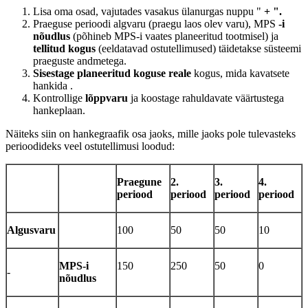
Lisa oma osad, vajutades
vasakus ülanurgas nuppu "
+ ".
Praeguse perioodi algvaru (praegu laos olev varu),
MPS
-i
nõudlus
(põhineb MPS-i vaates planeeritud tootmisel) ja
tellitud
kogus
(eeldatavad ostutellimused) täidetakse süsteemi
praeguste andmetega.
Sisestage planeeritud koguse reale
kogus, mida kavatsete
hankida
.
Kontrollige
lõppvaru
ja koostage rahuldavate väärtustega
hankeplaan.
Näiteks siin on hankegraafik osa jaoks, mille jaoks pole tulevasteks
perioodideks veel ostutellimusi loodud:
Praegune
2.
3.
4.
periood
periood
periood
periood
Algusvaru
100
50
50
10
MPS-i
150
250
50
0
-
nõudlus