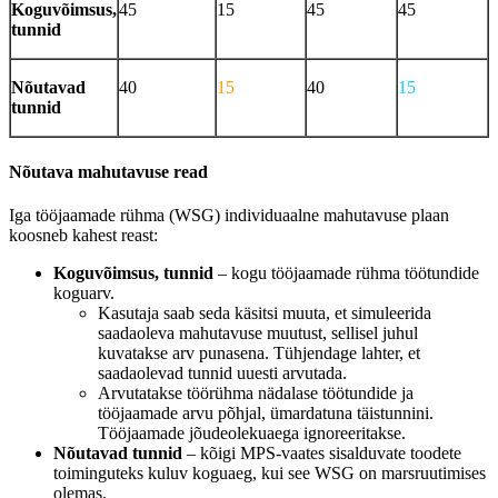
Koguvõimsus,
45
15
45
45
tunnid
Nõutavad
40
15
40
15
tunnid
Nõutava mahutavuse read
Iga tööjaamade rühma (WSG) individuaalne mahutavuse plaan
koosneb kahest reast:
Koguvõimsus, tunnid
– kogu tööjaamade rühma töötundide
koguarv.
Kasutaja saab seda käsitsi muuta, et simuleerida
saadaoleva mahutavuse muutust, sellisel juhul
kuvatakse arv punasena. Tühjendage lahter, et
saadaolevad tunnid uuesti arvutada.
Arvutatakse töörühma nädalase töötundide ja
tööjaamade arvu põhjal, ümardatuna täistunnini.
Tööjaamade jõudeolekuaega ignoreeritakse.
Nõutavad tunnid
– kõigi MPS-vaates sisalduvate toodete
toiminguteks kuluv koguaeg, kui see WSG on marsruutimises
olemas.