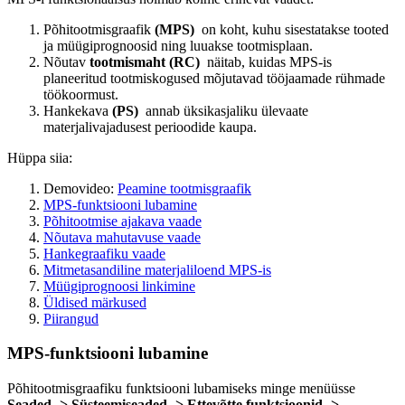
Põhitootmisgraafik
(MPS)
on koht, kuhu sisestatakse tooted
ja müügiprognoosid ning luuakse tootmisplaan.
Nõutav
tootmismaht (RC)
näitab, kuidas MPS-is
planeeritud tootmiskogused mõjutavad tööjaamade rühmade
töökoormust.
Hankekava
(PS)
annab üksikasjaliku ülevaate
materjalivajadusest perioodide kaupa.
Hüppa siia:
Demovideo:
Peamine tootmisgraafik
MPS-funktsiooni lubamine
Põhitootmise ajakava vaade
Nõutava mahutavuse vaade
Hankegraafiku vaade
Mitmetasandiline materjaliloend MPS-is
Müügiprognoosi linkimine
Üldised märkused
Piirangud
MPS-funktsiooni lubamine
Põhitootmisgraafiku funktsiooni lubamiseks minge menüüsse
Seaded -> Süsteemiseaded -> Ettevõtte funktsioonid ->