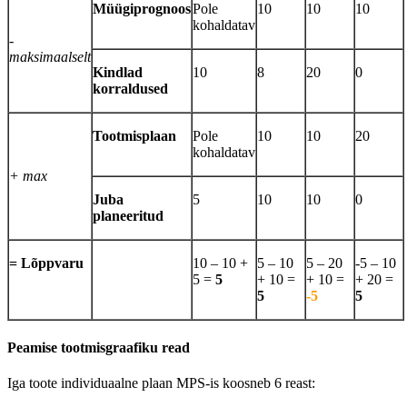
Müügiprognoos
Pole
10
10
10
kohaldatav
-
maksimaalselt
Kindlad
10
8
20
0
korraldused
Tootmisplaan
Pole
10
10
20
kohaldatav
+ max
Juba
5
10
10
0
planeeritud
= Lõppvaru
10 – 10 +
5 – 10
5 – 20
-5 – 10
5 =
5
+ 10 =
+ 10 =
+ 20 =
5
-5
5
Peamise tootmisgraafiku read
Iga toote individuaalne plaan MPS-is koosneb 6 reast: