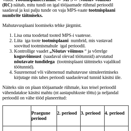
(RC)
näitab, mitu tundi on igal tööjaamade rühmal perioodil
saadaval ja kui palju tunde on vaja
MPS-vaate
tootmisplaani
numbrite täitmiseks.
Mahutavusplaani loomiseks tehke järgmist.
Lisa oma toodetud tooted MPS-i vaatesse.
Liita iga toote
tootmisplaani
numbrid, mis vastavad
soovitud tootmismahule
igal perioodil.
Kontrollige vaadet
„Nõutav võimsus
“ ja võrrelge
koguvõimsust
(saadaval olevad töötunnid) arvutatud
nõutavate tundidega
(tootmisplaani täitmiseks vajalikud
töötunnid).
Suurenenud või vähenenud mahutavuse simuleerimiseks
kirjutage mis tahes perioodi saadaolevad tunnid käsitsi üle.
Näiteks siin on plaan tööjaamade rühmale, kus teisel perioodil
vähendatakse käsitsi mahtu (nt aastapuhkuste tõttu) ja neljandal
perioodil on vähe tööd planeeritud:
Praegune
2. periood
3. periood
4. periood
periood