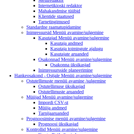
Meiliredaktor
Internetikioski redaktor
Mahakandmise tüübid
Klientide staatused
Tarnetingimused
Standardne raamatupidamine
Inimressursid
Menüü avamine/sulgemine
Kasutajad
Menüü avamine/sulgemine
Kasutaja andmed
Kasutaja toimingute ajalugu
Kasutajate aruanded
Osakonnad
Menüü avamine/sulgemine
Osakonna üksikasjad
Inimressursside planeerimine
Hankeosakond - Ostjale
Menüü avamine/sulgemine
Ostutellimuste menüü
avamine /sulgemine
Ostutellimuse üksikasjad
Ostutellimuste aruanded
Müüjad
Menüü avamine/sulgemine
Impordi CSV-st
Müüja andmed
Tarnijaaruanded
Prognoosimise
menüü avamine/sulgemine
Prognoosi üksikasjad
Kontrollid
Menüü avamine/sulgemine