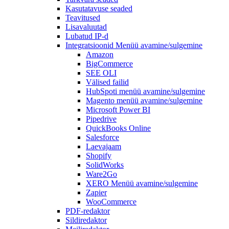
Kasutatavuse seaded
Teavitused
Lisavaluutad
Lubatud IP-d
Integratsioonid
Menüü avamine/sulgemine
Amazon
BigCommerce
SEE OLI
Välised failid
HubSpoti
menüü avamine/sulgemine
Magento
menüü avamine/sulgemine
Microsoft Power BI
Pipedrive
QuickBooks Online
Salesforce
Laevajaam
Shopify
SolidWorks
Ware2Go
XERO
Menüü avamine/sulgemine
Zapier
WooCommerce
PDF-redaktor
Sildiredaktor