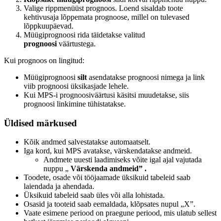
Valige rippmenüüst prognoos. Loend sisaldab toote
kehtivusaja lõppemata prognoose, millel on tulevased
lõppkuupäevad.
Müügiprognoosi rida täidetakse valitud
prognoosi
väärtustega.
Kui prognoos on lingitud:
Müügiprognoosi
silt
asendatakse prognoosi nimega ja link
viib prognoosi üksikasjade lehele.
Kui MPS-i prognoosiväärtusi käsitsi muudetakse, siis
prognoosi linkimine tühistatakse.
Üldised märkused
Kõik andmed salvestatakse automaatselt.
Iga kord, kui MPS avatakse, värskendatakse andmeid.
Andmete uuesti laadimiseks võite igal ajal
vajutada
nuppu „
Värskenda andmeid” .
Toodete, osade või tööjaamade üksikuid tabeleid saab
laiendada ja ahendada.
Üksikuid tabeleid saab üles või alla lohistada.
Osasid ja tooteid saab eemaldada, klõpsates nupul „X”.
Vaate esimene periood on praegune periood, mis ulatub sellest