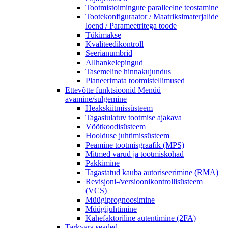
Tootmistoimingute paralleelne teostamine
Tootekonfiguraator / Maatriksimaterjalide
loend / Parameetritega toode
Tükimakse
Kvaliteedikontroll
Seerianumbrid
Allhankelepingud
Tasemeline hinnakujundus
Planeerimata tootmistellimused
Ettevõtte funktsioonid
Menüü
avamine/sulgemine
Heakskiitmissüsteem
Tagasiulatuv tootmise ajakava
Vöötkoodisüsteem
Hoolduse juhtimissüsteem
Peamine tootmisgraafik (MPS)
Mitmed varud ja tootmiskohad
Pakkimine
Tagastatud kauba autoriseerimine (RMA)
Revisjoni-/versioonikontrollisüsteem
(VCS)
Müügiprognoosimine
Müügijuhtimine
Kahefaktoriline autentimine (2FA)
Tarkvara seaded