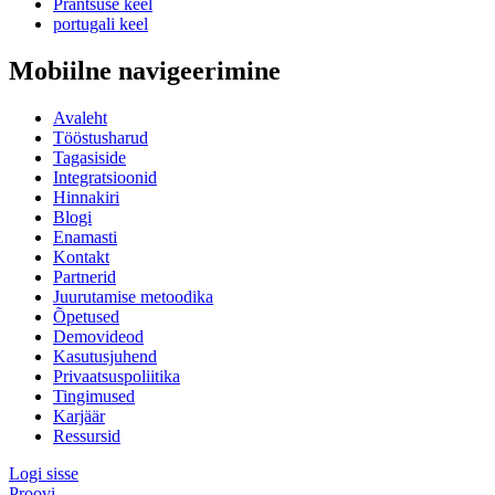
Prantsuse keel
portugali keel
Mobiilne navigeerimine
Avaleht
Tööstusharud
Tagasiside
Integratsioonid
Hinnakiri
Blogi
Enamasti
Kontakt
Partnerid
Juurutamise metoodika
Õpetused
Demovideod
Kasutusjuhend
Privaatsuspoliitika
Tingimused
Karjäär
Ressursid
Logi sisse
Proovi