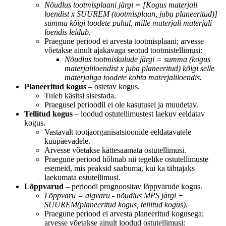
Nõudlus tootmisplaani järgi = [Kogus materjali
loendist x SUUREM (tootmisplaan, juba planeeritud)]
summa kõigi toodete puhul, mille materjali materjali
loendis leidub.
Praegune periood ei arvesta tootmisplaani; arvesse
võetakse ainult ajakavaga seotud tootmistellimusi:
Nõudlus tootmiskulude järgi = summa (kogus
materjaliloendist x juba planeeritud) kõigi selle
materjaliga toodete kohta materjaliloendis.
Planeeritud kogus
– ostetav kogus.
Tuleb käsitsi sisestada.
Praegusel perioodil ei ole kasutusel ja muudetav.
Tellitud kogus
– loodud ostutellimustest laekuv eeldatav
kogus.
Vastavalt tootjaorganisatsioonide eeldatavatele
kuupäevadele.
Arvesse võetakse kättesaamata ostutellimusi.
Praegune periood hõlmab nii tegelike ostutellimuste
esemeid, mis peaksid saabuma, kui ka tähtajaks
laekumata ostutellimusi.
Lõppvarud
– perioodi prognoositav lõppvarude kogus.
Lõppvaru = algvaru - nõudlus MPS järgi +
SUUREM(planeeritud kogus, tellitud kogus).
Praegune periood ei arvesta planeeritud kogusega;
arvesse võetakse ainult loodud ostutellimusi: