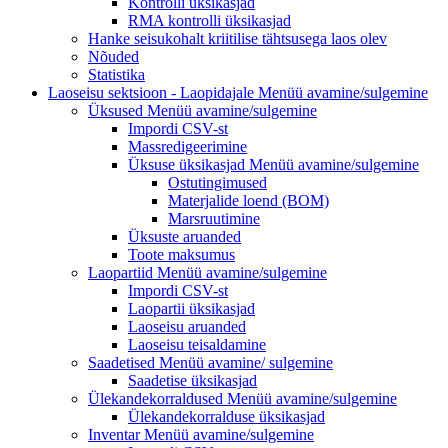
Kontrolli üksikasjad
RMA kontrolli üksikasjad
Hanke seisukohalt kriitilise tähtsusega laos olev
Nõuded
Statistika
Laoseisu sektsioon - Laopidajale
Menüü avamine/sulgemine
Üksused
Menüü avamine/sulgemine
Impordi CSV-st
Massredigeerimine
Üksuse üksikasjad
Menüü avamine/sulgemine
Ostutingimused
Materjalide loend (BOM)
Marsruutimine
Üksuste aruanded
Toote maksumus
Laopartiid
Menüü avamine/sulgemine
Impordi CSV-st
Laopartii üksikasjad
Laoseisu aruanded
Laoseisu teisaldamine
Saadetised Menüü avamine/
sulgemine
Saadetise üksikasjad
Ülekandekorraldused
Menüü avamine/sulgemine
Ülekandekorralduse üksikasjad
Inventar
Menüü avamine/sulgemine