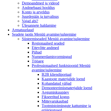
Demoandmed ja videod
Andmebaasi hooldus
Konto ja arveldus
Juurdepääs ja turvalisus
Vajad abi?
Ülesannete haldamine
Armatuurlaud
Seadete jaotis
Menüü avamine/sulgemine
Süsteemiseaded
Menüü avamine/sulgemine
Regionaalsed seaded
Ettevõtte andmed
Pühad
Nummerdamisvormingud
Tööaeg
Professionaalsed funktsioonid
Menüü
avamine/sulgemine
B2B kliendiportaal
Kaastoote materjalide loend
Kohandatud väljad
Demonteerimismaterjalide loend
Aegumiskuupäev
Fikseeritud kogus
Mittevarukaubad
Tootmistoimingute kattumine ja
erijärjestused