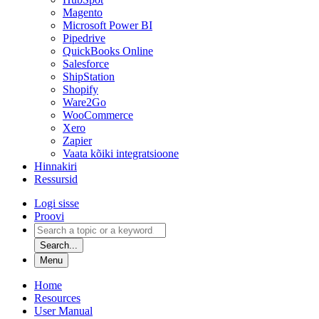
Magento
Microsoft Power BI
Pipedrive
QuickBooks Online
Salesforce
ShipStation
Shopify
Ware2Go
WooCommerce
Xero
Zapier
Vaata kõiki integratsioone
Hinnakiri
Ressursid
Logi sisse
Proovi
Search...
Menu
Home
Resources
User Manual