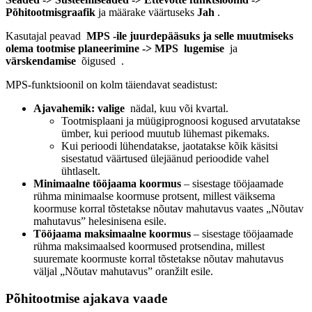
Põhitootmisgraafik
ja määrake väärtuseks
Jah
.
Kasutajal peavad
MPS
-ile juurdepääsuks ja selle muutmiseks
olema tootmise planeerimine -> MPS
lugemise
ja
värskendamise
õigused
.
MPS-funktsioonil on kolm täiendavat seadistust:
Ajavahemik: valige
nädal, kuu või kvartal.
Tootmisplaani ja müügiprognoosi kogused arvutatakse
ümber, kui periood muutub lühemast pikemaks.
Kui perioodi lühendatakse, jaotatakse kõik käsitsi
sisestatud väärtused ülejäänud perioodide vahel
ühtlaselt.
Minimaalne tööjaama koormus
– sisestage tööjaamade
rühma minimaalse koormuse protsent, millest väiksema
koormuse korral tõstetakse nõutav mahutavus vaates „Nõutav
mahutavus” helesinisena esile.
Tööjaama maksimaalne koormus
– sisestage tööjaamade
rühma maksimaalsed koormused protsendina, millest
suuremate koormuste korral tõstetakse nõutav mahutavus
väljal „Nõutav mahutavus” oranžilt esile.
Põhitootmise ajakava vaade