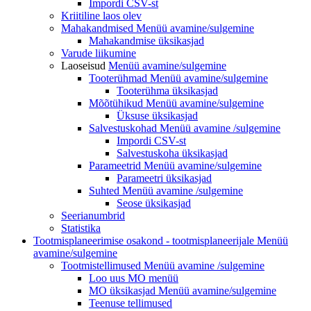
Impordi CSV-st
Kriitiline laos olev
Mahakandmised Menüü
avamine/sulgemine
Mahakandmise üksikasjad
Varude liikumine
Laoseisud
Menüü avamine/sulgemine
Tooterühmad
Menüü avamine/sulgemine
Tooterühma üksikasjad
Mõõtühikud
Menüü avamine/sulgemine
Üksuse üksikasjad
Salvestuskohad Menüü
avamine /sulgemine
Impordi CSV-st
Salvestuskoha üksikasjad
Parameetrid
Menüü avamine/sulgemine
Parameetri üksikasjad
Suhted Menüü
avamine /sulgemine
Seose üksikasjad
Seerianumbrid
Statistika
Tootmisplaneerimise osakond - tootmisplaneerijale
Menüü
avamine/sulgemine
Tootmistellimused Menüü
avamine /sulgemine
Loo uus MO
menüü
MO üksikasjad
Menüü avamine/sulgemine
Teenuse tellimused