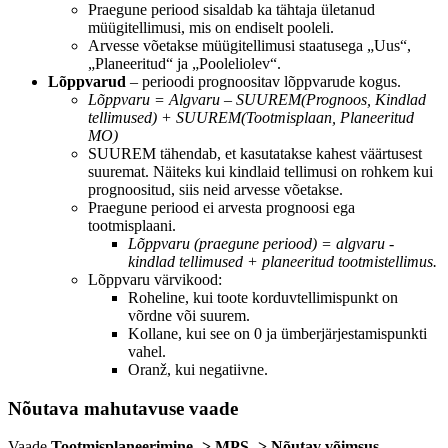
Praegune periood sisaldab ka tähtaja ületanud
müügitellimusi, mis on endiselt pooleli.
Arvesse võetakse müügitellimusi staatusega „Uus“,
„Planeeritud“ ja „Pooleliolev“.
Lõppvarud
– perioodi prognoositav lõppvarude kogus.
Lõppvaru = Algvaru – SUUREM(Prognoos, Kindlad
tellimused) + SUUREM(Tootmisplaan, Planeeritud
MO)
SUUREM tähendab, et kasutatakse kahest väärtusest
suuremat. Näiteks kui kindlaid tellimusi on rohkem kui
prognoositud, siis neid arvesse võetakse.
Praegune periood ei arvesta prognoosi ega
tootmisplaani.
Lõppvaru (praegune periood) = algvaru -
kindlad tellimused + planeeritud tootmistellimus.
Lõppvaru värvikood:
Roheline, kui toote korduvtellimispunkt on
võrdne või suurem.
Kollane, kui see on 0 ja ümberjärjestamispunkti
vahel.
Oranž, kui negatiivne.
Nõutava mahutavuse vaade
Vaade
Tootmisplaneerimine -> MPS -> Nõutav võimsus