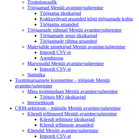
Tootmisgraafik
Tööjaamad
Menüü avamine/sulgemine
Tööjaama üksikasjad
Kokkuvõtvad aruanded kõigi tööjaamade kohta
Tööjaama aruanded
Tööjaamade rühmad
Menüü avamine/sulgemine
Tööjaamade grupi üksikasjad
Tööjaamade rühma aruanded
Materjalide nimekirjad
Menüü avamine/sulgemine
Impordi CSV-st
Asendusosa
Marsruudid
Menüü avamine/sulgemine
Impordi CSV-st
Statistika
Tootmisaruannete koostamine – töötajale
Menüü
avamine/sulgemine
Minu tootmisplaan
Menüü avamine/sulgemine
Töötaja MO üksikasjad
Internetikiosk
CRM-sektsioon – müügile
Menüü avamine/sulgemine
Kliendi tellimused
Menüü avamine/sulgemine
Kliendi tellimuse üksikasjad
Kliendi tellimuste aruanded
Kliendid
Menüü avamine/sulgemine
Impordi CSV-st