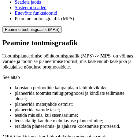
Seadete jaotis
Süsteemi seaded
Ettevõtte funktsioonid
Peamine tootmisgraafik (MPS)
Peamine tootmisgraafik (MPS)
Peamine tootmisgraafik
Tootmisplaneerimise põhitootmisgraafik (MPS)
-> MPS
on võimas
varude ja tootmise planeerimise tööriist, mis keskendub keskpika ja
pikaajalise nõudluse prognoosidele.
See aitab
koostada perioodide kaupa plaan lähitulevikuks;
planeerida tootmist müügiprognoosi ja kindlate tellimuste
alusel;
planeerida materjalide ostmist;
planeerida varude taset;
testida mis siis, kui stsenaariume;
teostada ligikaudne mahutavuse planeerimine;
eraldada planeerimis- ja ajakava koostamise protsessid.
MPS-i funktsionaalsus hõlmab kolme erinevat vaadet: