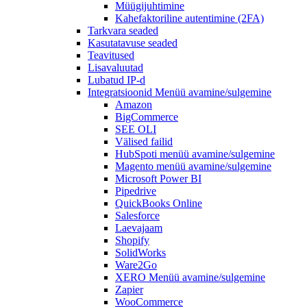
Müügijuhtimine
Kahefaktoriline autentimine (2FA)
Tarkvara seaded
Kasutatavuse seaded
Teavitused
Lisavaluutad
Lubatud IP-d
Integratsioonid
Menüü avamine/sulgemine
Amazon
BigCommerce
SEE OLI
Välised failid
HubSpoti
menüü avamine/sulgemine
Magento
menüü avamine/sulgemine
Microsoft Power BI
Pipedrive
QuickBooks Online
Salesforce
Laevajaam
Shopify
SolidWorks
Ware2Go
XERO
Menüü avamine/sulgemine
Zapier
WooCommerce