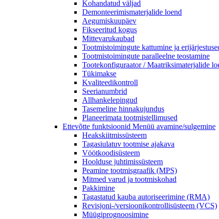
Kohandatud väljad
Demonteerimismaterjalide loend
Aegumiskuupäev
Fikseeritud kogus
Mittevarukaubad
Tootmistoimingute kattumine ja erijärjestuse
Tootmistoimingute paralleelne teostamine
Tootekonfiguraator / Maatriksimaterjalide lo
Tükimakse
Kvaliteedikontroll
Seerianumbrid
Allhankelepingud
Tasemeline hinnakujundus
Planeerimata tootmistellimused
Ettevõtte funktsioonid
Menüü avamine/sulgemine
Heakskiitmissüsteem
Tagasiulatuv tootmise ajakava
Vöötkoodisüsteem
Hoolduse juhtimissüsteem
Peamine tootmisgraafik (MPS)
Mitmed varud ja tootmiskohad
Pakkimine
Tagastatud kauba autoriseerimine (RMA)
Revisjoni-/versioonikontrollisüsteem (VCS)
Müügiprognoosimine