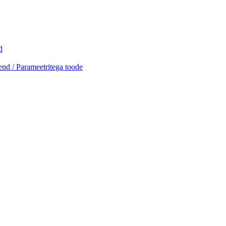
d
end / Parameetritega toode