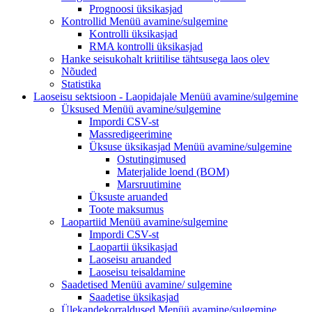
Prognoosi üksikasjad
Kontrollid
Menüü avamine/sulgemine
Kontrolli üksikasjad
RMA kontrolli üksikasjad
Hanke seisukohalt kriitilise tähtsusega laos olev
Nõuded
Statistika
Laoseisu sektsioon - Laopidajale
Menüü avamine/sulgemine
Üksused
Menüü avamine/sulgemine
Impordi CSV-st
Massredigeerimine
Üksuse üksikasjad
Menüü avamine/sulgemine
Ostutingimused
Materjalide loend (BOM)
Marsruutimine
Üksuste aruanded
Toote maksumus
Laopartiid
Menüü avamine/sulgemine
Impordi CSV-st
Laopartii üksikasjad
Laoseisu aruanded
Laoseisu teisaldamine
Saadetised Menüü avamine/
sulgemine
Saadetise üksikasjad
Ülekandekorraldused
Menüü avamine/sulgemine