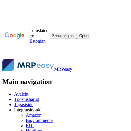
MRPeasy
Main navigation
Avaleht
Tööstusharud
Tagasiside
Integratsioonid
Amazon
BigCommerce
EDI
HubSpot