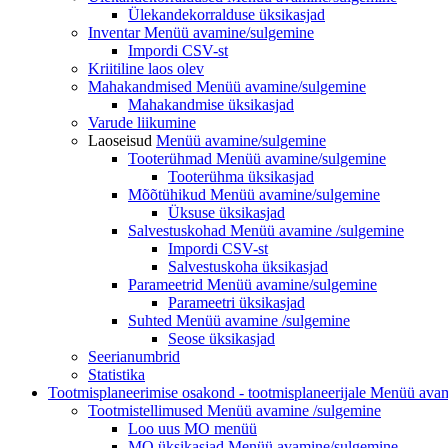
Ülekandekorralduse üksikasjad
Inventar
Menüü avamine/sulgemine
Impordi CSV-st
Kriitiline laos olev
Mahakandmised Menüü
avamine/sulgemine
Mahakandmise üksikasjad
Varude liikumine
Laoseisud
Menüü avamine/sulgemine
Tooterühmad
Menüü avamine/sulgemine
Tooterühma üksikasjad
Mõõtühikud
Menüü avamine/sulgemine
Üksuse üksikasjad
Salvestuskohad Menüü
avamine /sulgemine
Impordi CSV-st
Salvestuskoha üksikasjad
Parameetrid
Menüü avamine/sulgemine
Parameetri üksikasjad
Suhted Menüü
avamine /sulgemine
Seose üksikasjad
Seerianumbrid
Statistika
Tootmisplaneerimise osakond - tootmisplaneerijale
Menüü avam
Tootmistellimused Menüü
avamine /sulgemine
Loo uus MO
menüü
MO üksikasjad
Menüü avamine/sulgemine