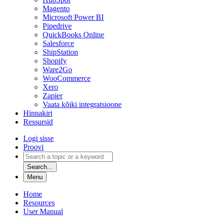
Magento
Microsoft Power BI
Pipedrive
QuickBooks Online
Salesforce
ShipStation
Shopify
Ware2Go
WooCommerce
Xero
Zapier
Vaata kõiki integratsioone
Hinnakiri
Ressursid
Logi sisse
Proovi
Search...
Menu
Home
Resources
User Manual