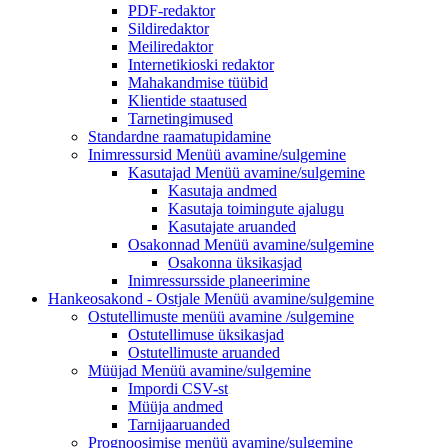
PDF-redaktor
Sildiredaktor
Meiliredaktor
Internetikioski redaktor
Mahakandmise tüübid
Klientide staatused
Tarnetingimused
Standardne raamatupidamine
Inimressursid
Menüü avamine/sulgemine
Kasutajad
Menüü avamine/sulgemine
Kasutaja andmed
Kasutaja toimingute ajalugu
Kasutajate aruanded
Osakonnad
Menüü avamine/sulgemine
Osakonna üksikasjad
Inimressursside planeerimine
Hankeosakond - Ostjale
Menüü avamine/sulgemine
Ostutellimuste menüü
avamine /sulgemine
Ostutellimuse üksikasjad
Ostutellimuste aruanded
Müüjad
Menüü avamine/sulgemine
Impordi CSV-st
Müüja andmed
Tarnijaaruanded
Prognoosimise
menüü avamine/sulgemine