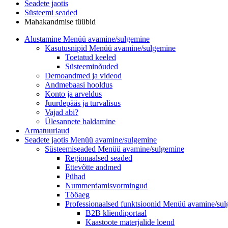
Seadete jaotis
Süsteemi seaded
Mahakandmise tüübid
Alustamine
Menüü avamine/sulgemine
Kasutusnipid
Menüü avamine/sulgemine
Toetatud keeled
Süsteeminõuded
Demoandmed ja videod
Andmebaasi hooldus
Konto ja arveldus
Juurdepääs ja turvalisus
Vajad abi?
Ülesannete haldamine
Armatuurlaud
Seadete jaotis
Menüü avamine/sulgemine
Süsteemiseaded
Menüü avamine/sulgemine
Regionaalsed seaded
Ettevõtte andmed
Pühad
Nummerdamisvormingud
Tööaeg
Professionaalsed funktsioonid
Menüü avamine/sul
B2B kliendiportaal
Kaastoote materjalide loend