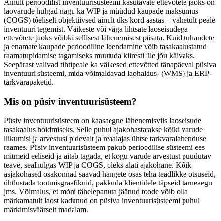
Ainult perioodilist inventuurisüsteemi kasutavate ettevõtete jaoks on
laovarude hulgad nagu ka WIP ja müüdud kaupade maksumus
(COGS) tõeliselt objektiivsed ainult üks kord aastas – vahetult peale
inventuuri tegemist. Väikeste või väga lihtsate laoseisudega
ettevõtete jaoks võibki sellisest lähenemisest piisata. Kuid tuhandete
ja enamate kaupade perioodiline loendamine võib tasakaalustatud
raamatupidamise tagamiseks muutuda kiiresti üle jõu käivaks.
Seepärast valivad tihtipeale ka väikesed ettevõtted tänapäeval püsiva
inventuuri süsteemi, mida võimaldavad laohaldus- (WMS) ja ERP-
tarkvarapaketid.
Mis on püsiv inventuurisüsteem?
Püsiv inventuurisüsteem on kaasaegne lähenemisviis laoseisude
tasakaalus hoidmiseks. Selle puhul ajakohastatakse kõiki varude
liikumisi ja arvestusi pidevalt ja reaalajas ühtse tarkvaralahenduse
raames. Püsiv inventuurisüsteem pakub perioodilise süsteemi ees
mitmeid eeliseid ja aitab tagada, et kogu varude arvestust puudutav
teave, sealhulgas WIP ja COGS, oleks alati ajakohane. Kõik
asjakohased osakonnad saavad hangete osas teha teadlikke otsuseid,
ühtlustada tootmisgraafikuid, pakkuda klientidele täpseid tarneaegu
jms. Võimalus, et mõni tähelepanuta jäänud toode võib olla
märkamatult laost kadunud on püsiva inventuurisüsteemi puhul
märkimisväärselt madalam.