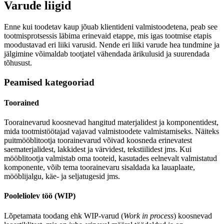
Varude liigid
Enne kui toodetav kaup jõuab klientideni valmistoodetena, peab see
tootmisprotsessis läbima erinevaid etappe, mis igas tootmise etapis
moodustavad eri liiki varusid. Nende eri liiki varude hea tundmine ja
jälgimine võimaldab tootjatel vähendada ärikulusid ja suurendada
tõhusust.
Peamised kategooriad
Toorained
Toorainevarud koosnevad hangitud materjalidest ja komponentidest,
mida tootmistöötajad vajavad valmistoodete valmistamiseks. Näiteks
puitmööblitootja toorainevarud võivad koosneda erinevatest
saematerjalidest, lakkidest ja värvidest, tekstiilidest jms. Kui
mööblitootja valmistab oma tooteid, kasutades eelnevalt valmistatud
komponente, võib tema toorainevaru sisaldada ka lauaplaate,
mööblijalgu, käe- ja seljatugesid jms.
Pooleliolev töö (WIP)
Lõpetamata toodang ehk WIP-varud (
Work in process
) koosnevad