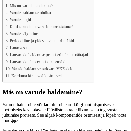
Mis on varude haldamine?
Varude haldamise olulisus
Varude liigid
Kuidas hoida laovarusid korrastatuna?
Varude jälgimine
Perioodiline ja pidev inventuuri tüübid
Laoarvestus
Laovarude haldamise peamised tulemusnäitajad
Laovarude planeerimise meetodid
Varude haldamise tarkvara VKE-dele
Korduma kippuvad küsimused
Mis on varude haldamine?
Varude haldamine või laojuhtimine on kõigi tootmisprotsessis
tootmiseks kasutatavate füüsiliste varade liikumise ja tegevuste
juhtimise protsess. See algab komponentide ostmisest ja lõpeb toote
müügiga.
Inventar ei ole lihtsalt “äritegevuseks vajalike esemete” ladu. See on