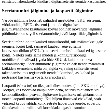
eelistatud lahenduseks kindlasti digitaalsete süsteemide kasutamine.
Seerianumbri jälgimine ja laopartii jälgimine
Varude jälgimine koosneb paljudest meetoditest. SKU-süsteemi,
vöötkoodide, RFID-süsteemi ja muude digitaalsete
jälgimisvahendite kasutamise kõrval põhineb laovarude jälgimise
põhifunktsioon sageli seerianumbrite ja/või laopartiide jälgimisel.
Seerianumbrid on unikaalsed tunnuskoodid, mis määratakse igale
esemele. Kuigi kõik sarnased kaubad jagavad sama
laoarvestusühikut (SKU-d), on seerianumbrid unikaalsed iga eseme
kohta. Näiteks kaks sama mudeli ja konfiguratsiooniga
mobiiltelefoni võivad jagada ühte SKU-d, kuid on erineva
seerianumbriga. Seerianumbrite jälgimine eeldab nende määramist
kõikidele esemetele, mida on jälgida vaja ning sellise süsteemi
rakendamist, mis registreerib nende liikumised, asukohad ja
protsessid kas käsitsi või tarkvarapõhiselt.
Laopartii (
stock lot
) on üks partii ühest tootest (ühe SKU-koodiga).
Tootjad, kes toodavad kaupu partiidena, näiteks toiduainete või
kemikaalitootjad, peavad jälgitavuse tagamiseks märgistama oma
tooted laopartii numbritega. Kui hiljem ilmnevad ebakõlad, saab
vigaseid kaupu jälgida konkreetsete laopartiide juurde, et partiid
täiendavalt kontrollida või korraldada tagasikutsumine.