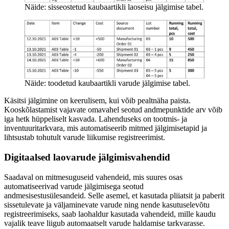
Näide: sisseostetud kaubaartikli laoseisu jälgimise tabel.
Näide: toodetud kaubaartikli varude jälgimise tabel.
Käsitsi jälgimine on keerulisem, kui võib pealtnäha paista.
Kooskõlastamist vajavate omavahel seotud andmepunktide arv võib
iga hetk hüppeliselt kasvada. Lahenduseks on tootmis- ja
inventuuritarkvara, mis automatiseerib mitmed jälgimisetapid ja
lihtsustab tohutult varude liikumise registreerimist.
Digitaalsed laovarude jälgimisvahendid
Saadaval on mitmesuguseid vahendeid, mis suures osas
automatiseerivad varude jälgimisega seotud
andmesisestusülesandeid. Selle asemel, et kasutada pliiatsit ja paberit
sissetulevate ja väljaminevate varude ning nende kasutuselevõtu
registreerimiseks, saab laohaldur kasutada vahendeid, mille kaudu
vajalik teave liigub automaatselt varude haldamise tarkvarasse.