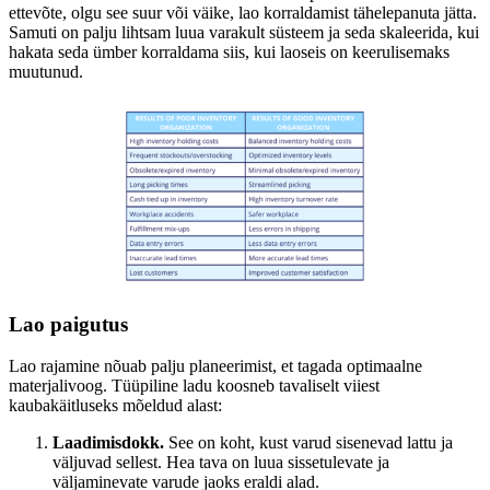
ettevõte, olgu see suur või väike, lao korraldamist tähelepanuta jätta.
Samuti on palju lihtsam luua varakult süsteem ja seda skaleerida, kui
hakata seda ümber korraldama siis, kui laoseis on keerulisemaks
muutunud.
Lao paigutus
Lao rajamine nõuab palju planeerimist, et tagada optimaalne
materjalivoog. Tüüpiline ladu koosneb tavaliselt viiest
kaubakäitluseks mõeldud alast:
Laadimisdokk.
See on koht, kust varud sisenevad lattu ja
väljuvad sellest. Hea tava on luua sissetulevate ja
väljaminevate varude jaoks eraldi alad.