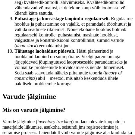
aeg) kvaliteedikontrolli läbiviimiseks. Kvaliteedikontrollid
vähendavad võimalust, et defektne kaup võib tootmisse või
kliendi kätte sattuda.
Puhastage ja korrastage laopindu regulaarselt.
Regulaarne
hooldus ja puhastamine on vajalik, et parandada tööohutust ja
vältida seadmete riknemist. Nõuetekohane hooldus hõlmab
regulaarseid kontrolle, puhastamist, masinate hooldust,
valgustuse ja konstruktsiooni kontrollimist, surnud varude
(
dead stock
) eemaldamist jne.
Täiustage laohaldust pidevalt.
Hästi planeeritud ja
hooldatud laopind on suurepärane. Veelgi parem on aga
järjepidevad jõupingutused laoprotsesside parandamiseks ja
võimalike probleemide kõrvaldamiseks nende ilmnemisel.
Seda saab saavutada näiteks piirangute teooria (
theory of
constraints
) abil – meetod, mis aitab keskenduda ühele
pakilisele probleemile korraga.
Varude jälgimine
Mis on varude jälgimine?
Varude jälgimine (
inventory tracking
) on laos olevate kaupade ja
materjalide liikumise, asukoha, seisundi jms registreerimise ja
seiramise protsess. Laiendatult võib varude jälgimise alla kuuluda ka