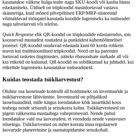
kasutatakse väikese hulga teabe nagu SKU-koodi või kauba hinna
edastamiseks. Üldiselt on triipkoodid masinloetavad vastava
skänneriga, kuid mõned pilvepõhised ERP/MRP-süsteemid
võimaldavad töötajatel kasutada koodide lugemiseks ka nutiseadet
nagu tahvelarvuti või telefon.
Quick Response
ehk QR-koodid on triipkoodide edasiarendus, mis
koosnevad mustadest ruutudest ja punktidest kahemõõtmelisel
joonisel. QR-koodid suudavad edastada kuni 60 korda rohkem
teavet kui traditsioonilised triipkoodid. Need on ka paremini
loetavad rasketes tingimustes, näiteks ebasoodsate nurkade all või
kui etiketid on kulunud. QR-koodid on sobilikumad ka juhtudel, kui
etikettide lugemiseks kasutatakse nutiseadmeid.
Kuidas teostada tsükliarvestust?
Oluline osa laoseisude kontrolli all hoidmiseks on inventuuride ja
tsükliarvestuste läbiviimine. Inventuurid on põhjalikud
laoseisuauditid, mille käigus loendatakse kõik laoartiklid koos
teabega nende seisundi ja seisukorra kohta. Tsükliarvestused on
pigem väikesema mastaabiga vaheprotsessid. Nende puhul
loendatakse vaid osa laovarudest, et veenduda nende vastavuses
nõuetega. Tsükliarvestust on mõtet korrata üsna regulaarselt
laovarude planeerimise ja raamatupidamise seisukohalt.