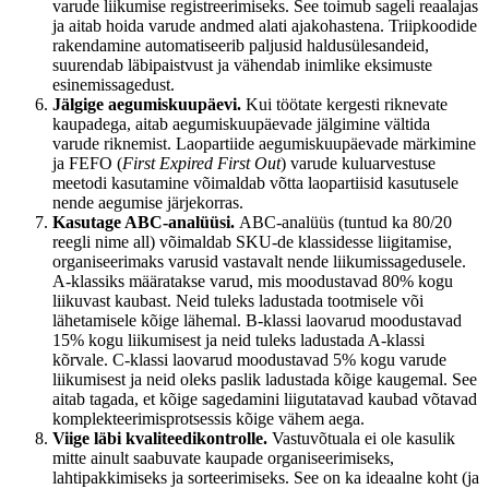
varude liikumise registreerimiseks. See toimub sageli reaalajas
ja aitab hoida varude andmed alati ajakohastena. Triipkoodide
rakendamine automatiseerib paljusid haldusülesandeid,
suurendab läbipaistvust ja vähendab inimlike eksimuste
esinemissagedust.
Jälgige aegumiskuupäevi.
Kui töötate kergesti riknevate
kaupadega, aitab aegumiskuupäevade jälgimine vältida
varude riknemist. Laopartiide aegumiskuupäevade märkimine
ja FEFO (
First Expired First Out
) varude kuluarvestuse
meetodi kasutamine võimaldab võtta laopartiisid kasutusele
nende aegumise järjekorras.
Kasutage ABC-analüüsi.
ABC-analüüs (tuntud ka 80/20
reegli nime all) võimaldab SKU-de klassidesse liigitamise,
organiseerimaks varusid vastavalt nende liikumissagedusele.
A-klassiks määratakse varud, mis moodustavad 80% kogu
liikuvast kaubast. Neid tuleks ladustada tootmisele või
lähetamisele kõige lähemal. B-klassi laovarud moodustavad
15% kogu liikumisest ja neid tuleks ladustada A-klassi
kõrvale. C-klassi laovarud moodustavad 5% kogu varude
liikumisest ja neid oleks paslik ladustada kõige kaugemal. See
aitab tagada, et kõige sagedamini liigutatavad kaubad võtavad
komplekteerimisprotsessis kõige vähem aega.
Viige läbi kvaliteedikontrolle.
Vastuvõtuala ei ole kasulik
mitte ainult saabuvate kaupade organiseerimiseks,
lahtipakkimiseks ja sorteerimiseks. See on ka ideaalne koht (ja