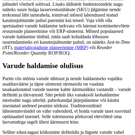
juhtudel võrdselt sobivad. Lisaks üldistele funktsioonidele nagu
näiteks suure hulga laoarvestusühikute (SKU) jälgimine nende
teekonnal läbi tarneahela, toimivad mõned lahendused teatud
kasutusjuhtumite puhul paremini kui teised. Vaja võib olla
spetsiaalset varude haldamise tarkvara või laiemat tootmisettevõtete
ressursside planeerimise või ERP-süsteemi. Mõned populaarsed
varude haldamise tüübid, mida saab kohaldada tõhususe
suurendamiseks eri kasutusjuhtumite puhul, on näiteks
Just-in-Time
(JIT),
materjalivajaduste planeerimine (MRP)
või
Reorder
Point/Reorder Quantity
ROP/ROQ.
Varude haldamise olulisus
Parim viis mõista varude tähtsust ja nende haldamiseks vajaliku
usaldusväärse ja täpse süsteemi olemasolu on vaadata
tasakaalustatud varude taseme kahte äärmuslikku vastandit – varude
defitsiiti ja ülevarusid. Siin peitub üks vanakooli laohaldamise
meetodite nagu tabelid, paberkandjal järjepidamine või käsitsi
sisestatud andmed peamisi nõrkusi. Traditsioonilistel
lähenemisviisidel on vähe vahendeid, et hoida varude taset soovitud
optimaalsel tasemel. Selle tulemusena põrkuvad ettevõtted oma
laovarudega sageli ühest äärmusest teise.
Selline edasi-tagasi kõikumine defitsiidis ja liigsete varude vahel