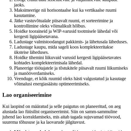
jaoks.
Maksimeerige nii horisontaalse kui ka vertikaalse ruumi
kasutamine.
Jätke vastuvõtualale piisavalt ruumi, et sorteerimine ja
kontrollimine oleks võimalikult hõlbus.
Hoidke tooraineid ja WIP-varusid tootmisele lähedal või
kergesti ligipääsetavana.
Ladustage valmistoodangut pakkimis- ja lähetusala läheduses.
Ladustage kaupu, mida sageli koos komplekteeritakse
üksteise läheduses.
Hoidke tihemini liikuvaid varusid kergesti ligipääsetavates
kohtades komplekteerimisala lähedal.
Planeerige töötajatele ja tõstukitele piisavalt ruumi liikumiseks
ja manööverdamiseks.
Veenduge, et kõik ruumid oleks hästi valgustatud ja kasutage
võimalusi energiasäästu optimeerimiseks.
Lao organiseerimine
Kui laopind on määratud ja selle paigutus on planeeritud, on aeg
alustada lao füüsilist organiseerimist. Siin on samm-sammuline
juhend lao korraldamiseks, mis aitab tagada sujuvamad töövood,
suurema tõhususe ja ka laovarude jälgitavust.