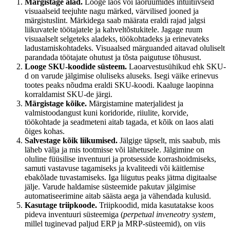
Märgistage alad.
Looge laos või laoruumides intuitiivseid
visuaalseid teejuhte nagu märked, värvilised jooned ja
märgistuslint. Märkidega saab määrata eraldi rajad jalgsi
liikuvatele töötajatele ja kahveltõstukitele. Jagage ruum
visuaalselt selgeteks aladeks, töökohtadeks ja erinevateks
ladustamiskohtadeks. Visuaalsed märguanded aitavad oluliselt
parandada töötajate ohutust ja tõsta paigutuse tõhusust.
Looge SKU-koodide süsteem.
Laoarvestusühikud ehk SKU-
d on varude jälgimise oluliseks aluseks. Isegi väike erinevus
tootes peaks nõudma eraldi SKU-koodi. Kaaluge laopinna
korraldamist SKU-de järgi.
Märgistage kõike.
Märgistamine materjalidest ja
valmistoodangust kuni koridoride, riiulite, korvide,
töökohtade ja seadmeteni aitab tagada, et kõik on laos alati
õiges kohas.
Salvestage kõik liikumised.
Jälgige täpselt, mis saabub, mis
läheb välja ja mis tootmisse või lähetusele. Jälgimine on
oluline füüsilise inventuuri ja protsesside korrashoidmiseks,
samuti vastavuse tagamiseks ja kvaliteedi või käitlemise
ebakõlade tuvastamiseks. Iga liigutus peaks jätma digitaalse
jälje. Varude haldamise süsteemide pakutav jälgimise
automatiseerimine aitab säästa aega ja vähendada kulusid.
Kasutage triipkoode.
Triipkoodid, mida kasutatakse koos
pideva inventuuri süsteemiga (
perpetual inveneotry system,
millel tuginevad paljud ERP ja MRP-süsteemid), on viis