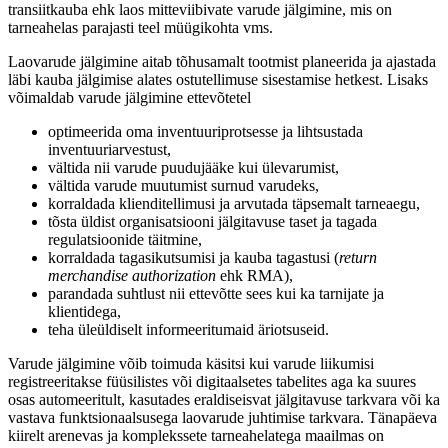
transiitkauba ehk laos mitteviibivate varude jälgimine, mis on
tarneahelas parajasti teel müügikohta vms.
Laovarude jälgimine aitab tõhusamalt tootmist planeerida ja ajastada
läbi kauba jälgimise alates ostutellimuse sisestamise hetkest. Lisaks
võimaldab varude jälgimine ettevõtetel
optimeerida oma inventuuriprotsesse ja lihtsustada
inventuuriarvestust,
vältida nii varude puudujääke kui ülevarumist,
vältida varude muutumist surnud varudeks,
korraldada klienditellimusi ja arvutada täpsemalt tarneaegu,
tõsta üldist organisatsiooni jälgitavuse taset ja tagada
regulatsioonide täitmine,
korraldada tagasikutsumisi ja kauba tagastusi (
return
merchandise authorization
ehk RMA),
parandada suhtlust nii ettevõtte sees kui ka tarnijate ja
klientidega,
teha üleüldiselt informeeritumaid äriotsuseid.
Varude jälgimine võib toimuda käsitsi kui varude liikumisi
registreeritakse füüsilistes või digitaalsetes tabelites aga ka suures
osas automeeritult, kasutades eraldiseisvat jälgitavuse tarkvara või ka
vastava funktsionaalsusega laovarude juhtimise tarkvara. Tänapäeva
kiirelt arenevas ja komplekssete tarneahelatega maailmas on