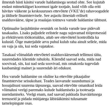
ilmestab hästi käsitsi varude haldamisega seotud ohte. See kujutab
endast mitmekülgset koormust igale tootjale, kuid võib olla eriti
hävitav väikeste ja kesksuuruses ettevõtete (VKE’de) rahavoogudele
ja üldisele finantstervisele. See asjaolu ilmestab eriliselt
usaldusväärse, täpse ja reaalajas toimuva varude haldamise tähtsust.
Optimaalse laojuhtimise eesmärk on hoida varude tase pidevalt
tasakaalus. Lisaks paljudele eelistele nagu sujuvamad tööprotsessid
ja efektiivsem töökorraldus, aitab see ettevõtetel kontrollida ka
kulusid. Õige materjalide arvu puhul kulub raha ainult sellele, mida
on vaja ja siis, kui seda vajatakse.
Tasakaal võimaldab ettevõtetel usaldusväärsemalt tellimusi täita,
suurendades klientide rahulolu. Kliendid saavad seda, mida nad
soovivad, siis, kui nad seda soovivad, mis omakorda tugevdab
kaubamärgi mainet ja suurendab äri edukust.
Hea varude haldamine on oluline ka ettevõtte pikaajalise
finantstervise seisukohast. Teades laovarude suundumusi ja
hooajalisust suurema täpsusega, saavad ettevõtte omanikud leida
võimalusi veelgi paremaks kulude haldamiseks ja tootesarja
uuendamiseks. Veelgi enam, nad saavad pakkuda lisaväärtusega
teenuseid ja pidada müüjatega läbirääkimisi tulusamate
tarnelepingute osas.