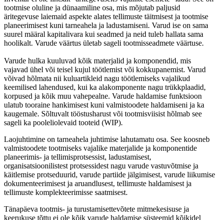
tootmise oluline ja dünaamiline osa, mis mõjutab paljusid
äritegevuse laiemaid aspekte alates tellimuste täitmisest ja tootmise
planeerimisest kuni tarneahela ja ladustamiseni. Varud ise on sama
suurel määral kapitalivara kui seadmed ja neid tuleb hallata sama
hoolikalt. Varude väärtus ületab sageli tootmisseadmete väärtuse.
Varude hulka kuuluvad kõik materjalid ja komponendid, mis
vajavad ühel või teisel kujul töötlemist või kokkupanemist. Varud
võivad hõlmata nii kuluartikleid nagu töötlemiseks vajalikud
keemilised lahendused, kui ka alakomponente nagu trükkplaadid,
korpused ja kõik muu vahepealne. Varude haldamise funktsioon
ulatub tooraine hankimisest kuni valmistoodete haldamiseni ja ka
kaugemale. Sõltuvalt tööstusharust või tootmisviisist hõlmab see
sageli ka pooleliolevaid tooteid (WIP).
Laojuhtimine on tarneahela juhtimise lahutamatu osa. See koosneb
valmistoodete tootmiseks vajalike materjalide ja komponentide
planeerimis- ja tellimisprotsessist, ladustamisest,
organisatsioonilistest protsessidest nagu varude vastuvõtmise ja
käitlemise protseduurid, varude partiide jälgimisest, varude liikumise
dokumenteerimisest ja aruandlusest, tellimuste haldamisest ja
tellimuste komplekteerimisse saatmisest.
Tänapäeva tootmis- ja turustamisettevõtete mitmekesisuse ja
keerukuse tõttu ei ole kõik varude haldamise süsteemid kõikidel