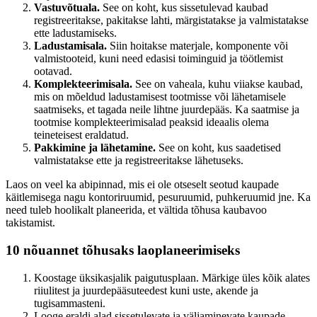
Vastuvõtuala.
See on koht, kus sissetulevad kaubad
registreeritakse, pakitakse lahti, märgistatakse ja valmistatakse
ette ladustamiseks.
Ladustamisala.
Siin hoitakse materjale, komponente või
valmistooteid, kuni need edasisi toiminguid ja töötlemist
ootavad.
Komplekteerimisala.
See on vaheala, kuhu viiakse kaubad,
mis on mõeldud ladustamisest tootmisse või lähetamisele
saatmiseks, et tagada neile lihtne juurdepääs. Ka saatmise ja
tootmise komplekteerimisalad peaksid ideaalis olema
teineteisest eraldatud.
Pakkimine ja lähetamine.
See on koht, kus saadetised
valmistatakse ette ja registreeritakse lähetuseks.
Laos on veel ka abipinnad, mis ei ole otseselt seotud kaupade
käitlemisega nagu kontoriruumid, pesuruumid, puhkeruumid jne. Ka
need tuleb hoolikalt planeerida, et vältida tõhusa kaubavoo
takistamist.
10 nõuannet tõhusaks laoplaneerimiseks
Koostage üksikasjalik paigutusplaan. Märkige üles kõik alates
riiulitest ja juurdepääsuteedest kuni uste, akende ja
tugisammasteni.
Looge eraldi alad sissetulevate ja väljaminevate kaupade