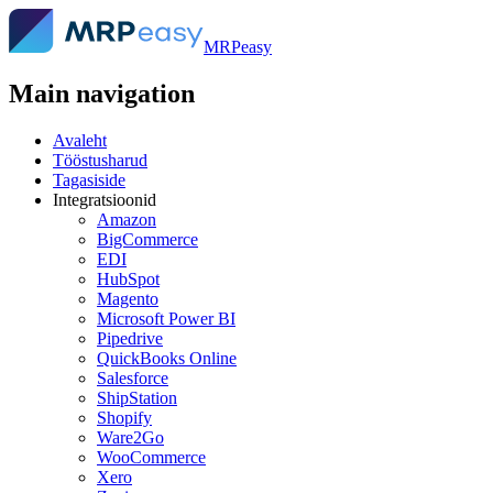
MRPeasy
Main navigation
Avaleht
Tööstusharud
Tagasiside
Integratsioonid
Amazon
BigCommerce
EDI
HubSpot
Magento
Microsoft Power BI
Pipedrive
QuickBooks Online
Salesforce
ShipStation
Shopify
Ware2Go
WooCommerce
Xero