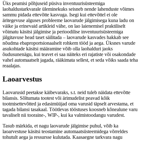
Üks peamisi põhjuseid püsiva inventuurisüsteemiga
laohaldustarkvarale üleminekuks seisneb nende lahenduste võimes
sammu pidada ettevõtte kasvuga. Isegi kui ettevõttel ei ole
äritegevuse alguses probleeme laovarude jälgimisega kuna ladu on
väike ja erinevaid artikleid vähe, on lao laienemisel praktiliselt
võimatu käsitsi jälgimise ja perioodilise inventuurisüsteemiga
jälgitavuse head taset säilitada – laovarude kasvades hakkab see
nõudma ebaproportsionaalselt rohkem tööd ja aega. Üksnes varude
asukohtade käsitsi määramine võib olla laohalduri jaoks
õudusunenägu, kui teavet ei saa näiteks eri rajatiste või osakondade
vahel automaatselt jagada, rääkimata sellest, et seda võiks saada teha
reaalajas.
Laoarvestus
Laovarusid peetakse käibevaraks, s.t. neid tuleb näidata ettevõtte
bilansis. Sõltumata tootest või ärimudelist peavad kõik
tootmisettevõtted ja edasimüüjad oma varusid täpselt arvestama, et
tagada bilansi tasakaal. Töötlevas tööstuses koosneb kõnealune varu
tavaliselt nii tooraine-, WIP-, kui ka valmistoodangu varudest.
Tasub märkida, et nagu laovarude jälgimise puhul, võib ka
laoarvestuse käsitsi teostamine automaatsüsteemidega võrreldes
tohutult aega ja ressursse kulutada. Kaasaegne tarkvara nagu