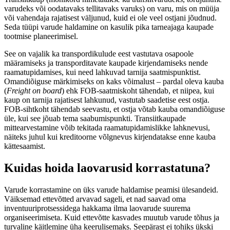
varudeks või oodatavaks tellitavaks varuks) on varu, mis on müüja
või vahendaja rajatisest väljunud, kuid ei ole veel ostjani jõudnud.
Seda tüüpi varude haldamine on kasulik pika tarneajaga kaupade
tootmise planeerimisel.
See on vajalik ka transpordikulude eest vastutava osapoole
määramiseks ja transporditavate kaupade kirjendamiseks nende
raamatupidamises, kui need lahkuvad tarnija saatmispunktist.
Omandiõiguse märkimiseks on kaks võimalust – pardal oleva kauba
(
Freight on board
) ehk FOB-saatmiskoht tähendab, et niipea, kui
kaup on tarnija rajatisest lahkunud, vastutab saadetise eest ostja.
FOB-sihtkoht tähendab seevastu, et ostja võtab kauba omandiõiguse
üle, kui see jõuab tema saabumispunkti. Transiitkaupade
mittearvestamine võib tekitada raamatupidamislikke lahknevusi,
näiteks juhul kui kreditoorne võlgnevus kirjendatakse enne kauba
kättesaamist.
Kuidas hoida laovarusid korrastatuna?
Varude korrastamine on üks varude haldamise peamisi ülesandeid.
Väiksemad ettevõtted arvavad sageli, et nad saavad oma
inventuuriprotsessidega hakkama ilma laovarude suurema
organiseerimiseta. Kuid ettevõtte kasvades muutub varude tõhus ja
turvaline käitlemine üha keerulisemaks. Seepärast ei tohiks ükski