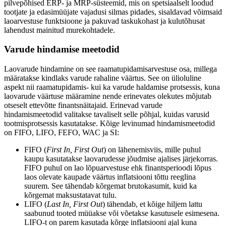
pilvepõhised ERP- ja MRP-süsteemid, mis on spetsiaalselt loodud
tootjate ja edasimüüjate vajadusi silmas pidades, sisaldavad võimsaid
laoarvestuse funktsioone ja pakuvad taskukohast ja kulutõhusat
lahendust mainitud murekohtadele.
Varude hindamise meetodid
Laovarude hindamine on see raamatupidamisarvestuse osa, millega
määratakse kindlaks varude rahaline väärtus. See on ülioluline
aspekt nii raamatupidamis- kui ka varude haldamise protsessis, kuna
laovarude väärtuse määramine nende erinevates olekutes mõjutab
otseselt ettevõtte finantsnäitajaid. Erinevad varude
hindamismeetodid valitakse tavaliselt selle põhjal, kuidas varusid
tootmisprotsessis kasutatakse. Kõige levinumad hindamismeetodid
on FIFO, LIFO, FEFO, WAC ja SI:
FIFO (
First In, First Out
) on lähenemisviis, mille puhul
kaupu kasutatakse laovarudesse jõudmise ajalises järjekorras.
FIFO puhul on lao lõpuarvestuse ehk finantsperioodi lõpus
laos olevate kaupade väärtus inflatsiooni tõttu reeglina
suurem. See tähendab kõrgemat brutokasumit, kuid ka
kõrgemat maksustatavat tulu.
LIFO (
Last In, First Out
) tähendab, et kõige hiljem lattu
saabunud tooted müüakse või võetakse kasutusele esimesena.
LIFO-t on parem kasutada kõrge inflatsiooni ajal kuna