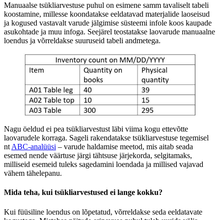
Manuaalse tsükliarvestuse puhul on esimene samm tavaliselt tabeli
koostamine, millesse koondatakse eeldatavad materjalide laoseisud
ja kogused vastavalt varude jälgimise süsteemi infole koos kaupade
asukohtade ja muu infoga. Seejärel teostatakse laovarude manuaalne
loendus ja võrreldakse suuruseid tabeli andmetega.
Nagu öeldud ei pea tsükliarvestust läbi viima kogu ettevõtte
laovarudele korraga. Sageli rakendatakse tsükliarvestuse tegemisel
nt
ABC-analüüsi
– varude haldamise meetod, mis aitab seada
esemed nende väärtuse järgi tähtsuse järjekorda, selgitamaks,
milliseid esemeid tuleks sagedamini loendada ja millised vajavad
vähem tähelepanu.
Mida teha, kui tsükliarvestused ei lange kokku?
Kui füüsiline loendus on lõpetatud, võrreldakse seda eeldatavate