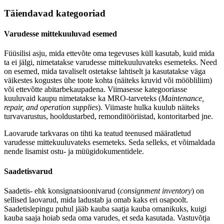
Täiendavad kategooriad
Varudesse mittekuuluvad esemed
Füüsilisi asju, mida ettevõte oma tegevuses küll kasutab, kuid mida
ta ei jälgi, nimetatakse varudesse mittekuuluvateks esemeteks. Need
on esemed, mida tavaliselt ostetakse lahtiselt ja kasutatakse väga
väikestes kogustes ühe toote kohta (näiteks kruvid või mööbliliim)
või ettevõtte abitarbekaupadena. Viimasesse kategooriasse
kuuluvaid kaupu nimetatakse ka MRO-tarveteks (
Maintenance,
repair, and operation supplies
). Viimaste hulka kuulub näiteks
turvavarustus, hooldustarbed, remonditööriistad, kontoritarbed jne.
Laovarude tarkvaras on tihti ka teatud teenused määratletud
varudesse mittekuuluvateks esemeteks. Seda selleks, et võimaldada
nende lisamist ostu- ja müügidokumentidele.
Saadetisvarud
Saadetis- ehk konsignatsioonivarud (
consignment inventory
) on
sellised laovarud, mida ladustab ja omab kaks eri osapoolt.
Saadetislepingu puhul jääb kauba saatja kauba omanikuks, kuigi
kauba saaja hoiab seda oma varudes, et seda kasutada. Vastuvõtja