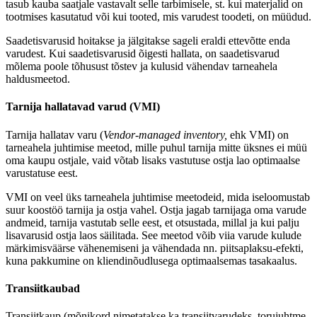
tasub kauba saatjale vastavalt selle tarbimisele, st. kui materjalid on
tootmises kasutatud või kui tooted, mis varudest toodeti, on müüdud.
Saadetisvarusid hoitakse ja jälgitakse sageli eraldi ettevõtte enda
varudest. Kui saadetisvarusid õigesti hallata, on saadetisvarud
mõlema poole tõhusust tõstev ja kulusid vähendav tarneahela
haldusmeetod.
Tarnija hallatavad varud (VMI)
Tarnija hallatav varu (
Vendor-managed inventory,
ehk VMI) on
tarneahela juhtimise meetod, mille puhul tarnija mitte üksnes ei müü
oma kaupu ostjale, vaid võtab lisaks vastutuse ostja lao optimaalse
varustatuse eest.
VMI on veel üks tarneahela juhtimise meetodeid, mida iseloomustab
suur koostöö tarnija ja ostja vahel. Ostja jagab tarnijaga oma varude
andmeid, tarnija vastutab selle eest, et otsustada, millal ja kui palju
lisavarusid ostja laos säilitada. See meetod võib viia varude kulude
märkimisväärse vähenemiseni ja vähendada nn. piitsaplaksu-efekti,
kuna pakkumine on kliendinõudlusega optimaalsemas tasakaalus.
Transiitkaubad
Transiitkaup (mõnikord nimetatakse ka transiitvarudeks, torujuhtme