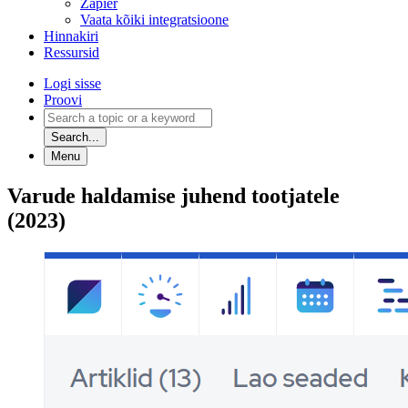
Zapier
Vaata kõiki integratsioone
Hinnakiri
Ressursid
Logi sisse
Proovi
Search...
Menu
Varude haldamise juhend tootjatele
(2023)