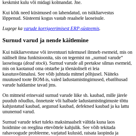
keskmist kulu või midagi kolmandat. Jne.
Kui kõik need küsimused on lahendatud, on tsükliarvestus
lõppenud. Süsteemi kogus vastab reaalsele laoseisule.
Lugege ka
varude korrigeerimisest ERP-süsteemis
.
Surnud varud ja nende käitlemine
Kui tsükliarvestuse või inventuuri tulemusel ilmneb esemeid, mis on
näiliselt ilma funktsioonita, siis on tegemist nn „surnud varude“
laoseisuga (
dead stock
). Surnud varude all peetakse silmas esemeid,
mis on kaotanud oma otstarbe ja tõenäoliselt ei leia
kasutusvõimalusi. See võib juhtuda mitmel põhjusel. Näiteks
muutused toote BOM-is, valed ladustamistingimused, ebatõhusad
varude haldamise tavad jms.
On mitmeid erinevaid surnud varude liike sh. kaubad, mille järele
puudub nõudlus, õnnetuste või halbade ladustamistingimuste tõttu
kahjustatud kaubad, aegunud kaubad, defektsed kaubad ja ka lattu
ununenud varud.
Surnud varude teket tuleks maksimaalselt vältida kuna laos
hoidmine on reeglina ettevõttele kahjulik. See võib tekitada
rahavoogude probleeme, varjatud kulusid, raisata laopinda ja