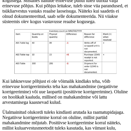
kogustega. Mistahes näitude erinevuse puhul tuleb uurida välja
erinevuse põhjus. Kui põhjus leitakse, tuleb sisse viia parandused, et
tsükliarvestus vastaks reaalse laoseisuga. Näiteks kui saadetis ei
olnud dokumenteeritud, saab selle dokumenteerida. Nii viiakse
süsteemis olev kogus vastavusse reaalse kogusega.
Kui lahknevuse põhjust ei ole võimalik kindlaks teha, võib
erinevuse korrigeerimiseks teha kas mahakandmise (negatiivne
korrigeerimine) või uue laopartii (positiivne korrigeerimine). Oluline
on hoolikalt kaaluda, millised on mahakandmise või lattu
arvestamisega kaasnevad kulud.
Ülalmainitud olukordi tuleks kindlasti arutada ka raamatupidajaga.
Negatiivse korrigeerimise korral on oluline, millist partiid
mahakandmine mõjutab. Positiivse korrigeerimise korral näiteks,
millist kuluarvestusmeetodit tuleks kasutada, kas viimast kulu,