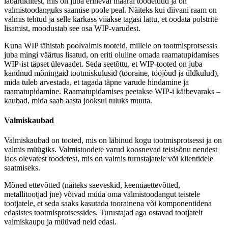
laoartiklitest, mis on juba erineval määral töödeldud ja on
valmistoodanguks saamise poole peal. Näiteks kui diivani raam on
valmis tehtud ja selle karkass viiakse tagasi lattu, et oodata polstrite
lisamist, moodustab see osa WIP-varudest.
Kuna WIP tähistab poolvalmis tooteid, millele on tootmisprotsessis
juba mingi väärtus lisatud, on eriti oluline omada raamatupidamises
WIP-ist täpset ülevaadet. Seda seetõttu, et WIP-tooted on juba
kandnud mõningaid tootmiskulusid (tooraine, tööjõud ja üldkulud),
mida tuleb arvestada, et tagada täpne varude hindamine ja
raamatupidamine. Raamatupidamises peetakse WIP-i käibevaraks –
kaubad, mida saab aasta jooksul tuluks muuta.
Valmiskaubad
Valmiskaubad on tooted, mis on läbinud kogu tootmisprotsessi ja on
valmis müügiks. Valmistoodete varud koosnevad teisisõnu nendest
laos olevatest toodetest, mis on valmis turustajatele või klientidele
saatmiseks.
Mõned ettevõtted (näiteks saeveskid, keemiaettevõtted,
metallitootjad jne) võivad müüa oma valmistoodangut teistele
tootjatele, et seda saaks kasutada toorainena või komponentidena
edasistes tootmisprotsessides. Turustajad aga ostavad tootjatelt
valmiskaupu ja müüvad neid edasi.