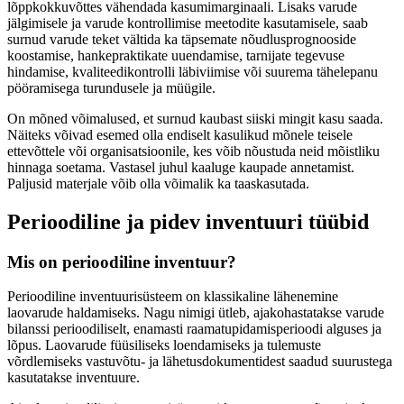
lõppkokkuvõttes vähendada kasumimarginaali. Lisaks varude
jälgimisele ja varude kontrollimise meetodite kasutamisele, saab
surnud varude teket vältida ka täpsemate nõudlusprognooside
koostamise, hankepraktikate uuendamise, tarnijate tegevuse
hindamise, kvaliteedikontrolli läbiviimise või suurema tähelepanu
pööramisega turundusele ja müügile.
On mõned võimalused, et surnud kaubast siiski mingit kasu saada.
Näiteks võivad esemed olla endiselt kasulikud mõnele teisele
ettevõttele või organisatsioonile, kes võib nõustuda neid mõistliku
hinnaga soetama. Vastasel juhul kaaluge kaupade annetamist.
Paljusid materjale võib olla võimalik ka taaskasutada.
Perioodiline ja pidev inventuuri tüübid
Mis on perioodiline inventuur?
Perioodiline inventuurisüsteem on klassikaline lähenemine
laovarude haldamiseks. Nagu nimigi ütleb, ajakohastatakse varude
bilanssi perioodiliselt, enamasti raamatupidamisperioodi alguses ja
lõpus. Laovarude füüsiliseks loendamiseks ja tulemuste
võrdlemiseks vastuvõtu- ja lähetusdokumentidest saadud suurustega
kasutatakse inventuure.