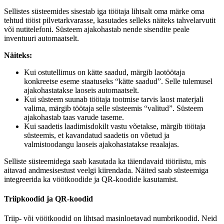
Sellistes süsteemides sisestab iga töötaja lihtsalt oma märke oma
tehtud tööst pilvetarkvarasse, kasutades selleks näiteks tahvelarvutit
või nutitelefoni. Süsteem ajakohastab nende sisendite peale
inventuuri automaatselt.
Näiteks:
Kui ostutellimus on kätte saadud, märgib laotöötaja
konkreetse eseme staatuseks “kätte saadud”. Selle tulemusel
ajakohastatakse laoseis automaatselt.
Kui süsteem suunab töötaja tootmise tarvis laost materjali
valima, märgib töötaja selle süsteemis “valitud”. Süsteem
ajakohastab taas varude taseme.
Kui saadetis laadimisdokilt vastu võetakse, märgib töötaja
süsteemis, et kavandatud saadetis on võetud ja
valmistoodangu laoseis ajakohastatakse reaalajas.
Selliste süsteemidega saab kasutada ka täiendavaid tööriistu, mis
aitavad andmesisestust veelgi kiirendada. Näited saab süsteemiga
integreerida ka vöötkoodide ja QR-koodide kasutamist.
Triipkoodid ja QR-koodid
Triip- või vöötkoodid on lihtsad masinloetavad numbrikoodid. Neid