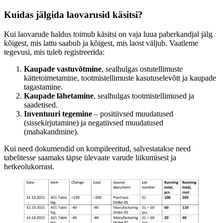
Kuidas jälgida laovarusid käsitsi?
Kui laovarude haldus toimub käsitsi on vaja luua paberkandjal jälg
kõigest, mis lattu saabub ja kõigest, mis laost väljub. Vaatleme
tegevusi, mis tuleb registreerida:
Kaupade vastuvõtmine
, sealhulgas ostutellimuste
kättetoimetamine, tootmistellimuste kasutuselevõtt ja kaupade
tagastamine.
Kaupade lähetamine
, sealhulgas tootmistellimused ja
saadetised.
Inventuuri tegemine
– positiivsed muudatused
(sissekirjutamine) ja negatiivsed muudatused
(mahakandmine).
Kui need dokumendid on kompileeritud, salvestatakse need
tabelitesse saamaks täpse ülevaate varude liikumisest ja
hetkeolukorrast.