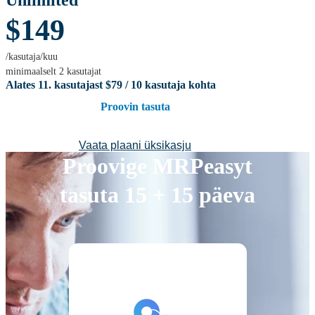
$149
/kasutaja/kuu
minimaalselt 2 kasutajat
Alates 11. kasutajast
$79
/ 10 kasutaja kohta
Proovin tasuta
Vaata plaani üksikasju
Proovige MRPeasyt
tasuta 15 + 15 päeva