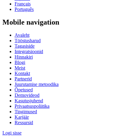
Français
Português
Mobile navigation
Avaleht
Tööstusharud
Tagasiside
Integratsioonid
Hinnakiri
Blogi
Meist
Kontakt
Partnerid
Juurutamise metoodika
Õpetused
Demovideod
Kasutusjuhend
Privaatsuspoliitika
Tingimused
Karjäär
Ressursid
Logi sisse