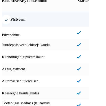
Kõik MRPeasy funktsioonid
Starter
Platvorm
Pilvepõhine
Juurdepääs veebilehitseja kaudu
Klienditugi tugipiletite kaudu
AI tugiassistent
Automaatsed uuendused
Kaasaegne kasutajaliides
Töötab igas seadmes (lauaarvuti,