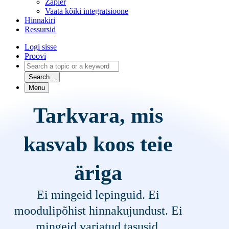
Zapier
Vaata kõiki integratsioone
Hinnakiri
Ressursid
Logi sisse
Proovi
Search...
Menu
Tarkvara, mis
kasvab koos teie
äriga
Ei mingeid lepinguid. Ei
moodulipõhist hinnakujundust. Ei
mingeid varjatud tasusid.