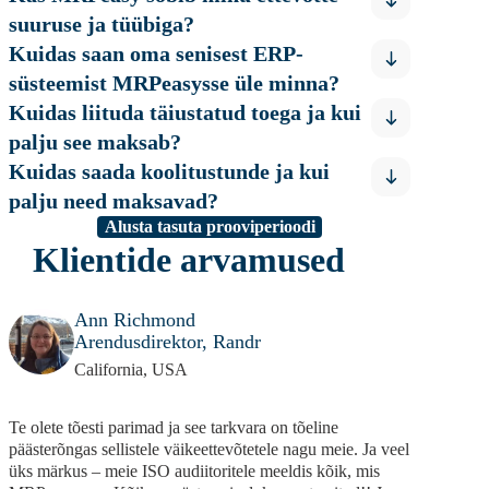
suuruse ja tüübiga?
Kuidas saan oma senisest ERP-
süsteemist MRPeasysse üle minna?
Kuidas liituda täiustatud toega ja kui
palju see maksab?
Kuidas saada koolitustunde ja kui
palju need maksavad?
Alusta tasuta prooviperioodi
Klientide arvamused
Ann Richmond
Arendusdirektor, Randr
California, USA
Te olete tõesti parimad ja see tarkvara on tõeline
päästerõngas sellistele väikeettevõtetele nagu meie. Ja veel
üks märkus – meie ISO audiitoritele meeldis kõik, mis