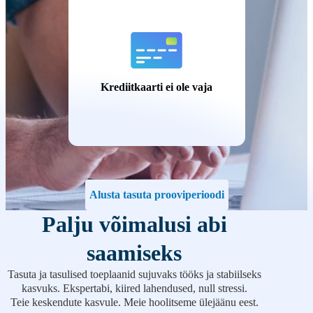
Krediitkaarti ei ole vaja
Alusta tasuta prooviperioodi
Palju võimalusi abi
saamiseks
Tasuta ja tasulised toeplaanid sujuvaks tööks ja stabiilseks
kasvuks. Ekspertabi, kiired lahendused, null stressi.
Teie keskendute kasvule. Meie hoolitseme ülejäänu eest.