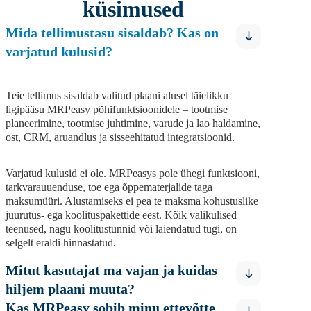
küsimused
Mida tellimustasu sisaldab? Kas on
varjatud kulusid?
Teie tellimus sisaldab valitud plaani alusel täielikku
ligipääsu MRPeasy põhifunktsioonidele – tootmise
planeerimine, tootmise juhtimine, varude ja lao haldamine,
ost, CRM, aruandlus ja sisseehitatud integratsioonid.
Varjatud kulusid ei ole. MRPeasys pole ühegi funktsiooni,
tarkvarauuenduse, toe ega õppematerjalide taga
maksumüüri. Alustamiseks ei pea te maksma kohustuslike
juurutus- ega koolituspakettide eest. Kõik valikulised
teenused, nagu koolitustunnid või laiendatud tugi, on
selgelt eraldi hinnastatud.
Mitut kasutajat ma vajan ja kuidas
hiljem plaani muuta?
Kas MRPeasy sobib minu ettevõtte