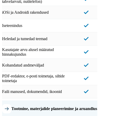
tahvelarvuti, nutitelefon)
iOSi ja Androidi rakendused
Iseteenindus
Heledad ja tumedad teemad
Kasutajate arvu alusel määratud
hinnakujundus
Kohandatud andmeväljad
PDF-redaktor, e-posti toimetaja, siltide
toimetaja
Faili manused, dokumendid, ikoonid
Tootmine, materjalide planeerimine ja aruandlus