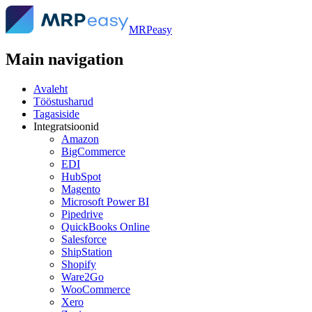
MRPeasy
Main navigation
Avaleht
Tööstusharud
Tagasiside
Integratsioonid
Amazon
BigCommerce
EDI
HubSpot
Magento
Microsoft Power BI
Pipedrive
QuickBooks Online
Salesforce
ShipStation
Shopify
Ware2Go
WooCommerce
Xero