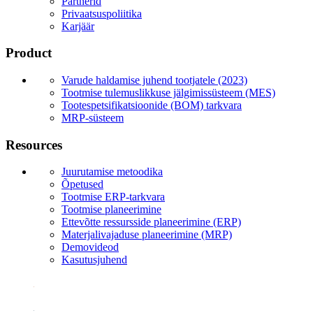
Partnerid
Privaatsuspoliitika
Karjäär
Product
Varude haldamise juhend tootjatele (2023)
Tootmise tulemuslikkuse jälgimissüsteem (MES)
Tootespetsifikatsioonide (BOM) tarkvara
MRP-süsteem
Resources
Juurutamise metoodika
Õpetused
Tootmise ERP-tarkvara
Tootmise planeerimine
Ettevõtte ressursside planeerimine (ERP)
Materjalivajaduse planeerimine (MRP)
Demovideod
Kasutusjuhend