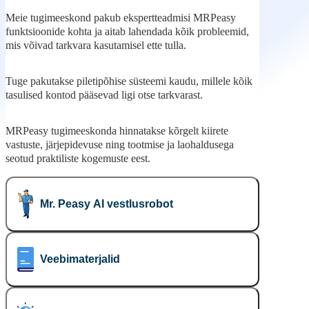
Meie tugimeeskond pakub ekspertteadmisi MRPeasy
funktsioonide kohta ja aitab lahendada kõik probleemid,
mis võivad tarkvara kasutamisel ette tulla.
Tuge pakutakse piletipõhise süsteemi kaudu, millele kõik
tasulised kontod pääsevad ligi otse tarkvarast.
MRPeasy tugimeeskonda hinnatakse kõrgelt kiirete
vastuste, järjepidevuse ning tootmise ja laohaldusega
seotud praktiliste kogemuste eest.
Mr. Peasy AI vestlusrobot
Veebimaterjalid