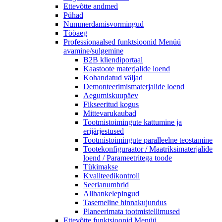
Ettevõtte andmed
Pühad
Nummerdamisvormingud
Tööaeg
Professionaalsed funktsioonid
Menüü
avamine/sulgemine
B2B kliendiportaal
Kaastoote materjalide loend
Kohandatud väljad
Demonteerimismaterjalide loend
Aegumiskuupäev
Fikseeritud kogus
Mittevarukaubad
Tootmistoimingute kattumine ja
erijärjestused
Tootmistoimingute paralleelne teostamine
Tootekonfiguraator / Maatriksimaterjalide
loend / Parameetritega toode
Tükimakse
Kvaliteedikontroll
Seerianumbrid
Allhankelepingud
Tasemeline hinnakujundus
Planeerimata tootmistellimused
Ettevõtte funktsioonid
Menüü