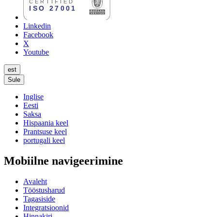
Linkedin
Facebook
X
Youtube
est
Sule
Inglise
Eesti
Saksa
Hispaania keel
Prantsuse keel
portugali keel
Mobiilne navigeerimine
Avaleht
Tööstusharud
Tagasiside
Integratsioonid
Hinnakiri