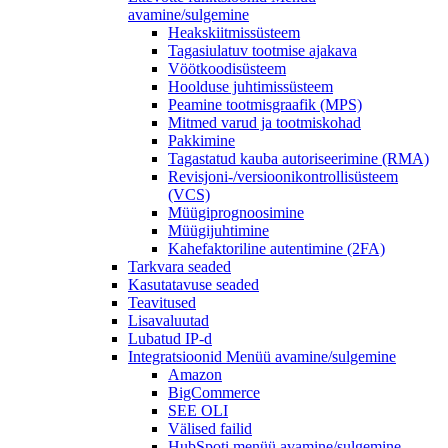
avamine/sulgemine
Heakskiitmissüsteem
Tagasiulatuv tootmise ajakava
Vöötkoodisüsteem
Hoolduse juhtimissüsteem
Peamine tootmisgraafik (MPS)
Mitmed varud ja tootmiskohad
Pakkimine
Tagastatud kauba autoriseerimine (RMA)
Revisjoni-/versioonikontrollisüsteem
(VCS)
Müügiprognoosimine
Müügijuhtimine
Kahefaktoriline autentimine (2FA)
Tarkvara seaded
Kasutatavuse seaded
Teavitused
Lisavaluutad
Lubatud IP-d
Integratsioonid
Menüü avamine/sulgemine
Amazon
BigCommerce
SEE OLI
Välised failid
HubSpoti
menüü avamine/sulgemine