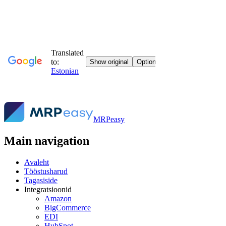
MRPeasy
Main navigation
Avaleht
Tööstusharud
Tagasiside
Integratsioonid
Amazon
BigCommerce
EDI
HubSpot