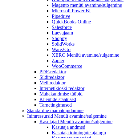
Magento
menüü avamine/sulgemine
Microsoft Power BI
Pipedrive
QuickBooks Online
Salesforce
Laevajaam
Shopify
SolidWorks
Ware2Go
XERO
Menüü avamine/sulgemine
Zapier
WooCommerce
PDF-redaktor
Sildiredaktor
Meiliredaktor
Internetikioski redaktor
Mahakandmise tüübid
Klientide staatused
Tarnetingimused
Standardne raamatupidamine
Inimressursid
Menüü avamine/sulgemine
Kasutajad
Menüü avamine/sulgemine
Kasutaja andmed
Kasutaja toimingute ajalugu