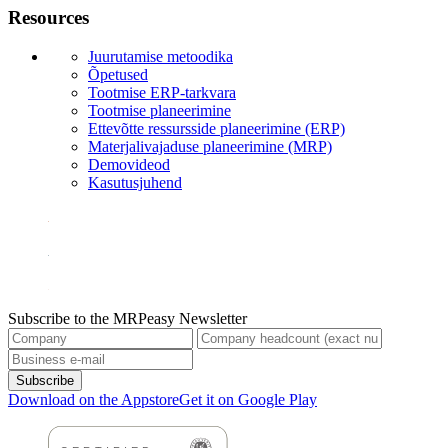
Resources
Juurutamise metoodika
Õpetused
Tootmise ERP-tarkvara
Tootmise planeerimine
Ettevõtte ressursside planeerimine (ERP)
Materjalivajaduse planeerimine (MRP)
Demovideod
Kasutusjuhend
Subscribe to the MRPeasy Newsletter
Subscribe
Download on the Appstore
Get it on Google Play