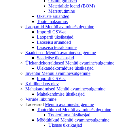
Ostutingimused
Materjalide loend (BOM)
Marsruutimine
Üksuste aruanded
Toote maksumus
Laopartiid
Menüü avamine/sulgemine
Impordi CSV-st
Laopartii üksikasjad
Laoseisu aruanded
Laoseisu teisaldamine
Saadetised Menüü avamine/
sulgemine
Saadetise üksikasjad
Ülekandekorraldused
Menüü avamine/sulgemine
Ülekandekorralduse üksikasjad
Inventar
Menüü avamine/sulgemine
Impordi CSV-st
Kriitiline laos olev
Mahakandmised Menüü
avamine/sulgemine
Mahakandmise üksikasjad
Varude liikumine
Laoseisud
Menüü avamine/sulgemine
Tooterühmad
Menüü avamine/sulgemine
Tooterühma üksikasjad
Mõõtühikud
Menüü avamine/sulgemine
Üksuse üksikasjad