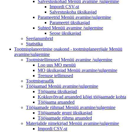
Salvestuskohad Menüü
avamine /sulgemine
Impordi CSV-st
Salvestuskoha üksikasjad
Parameetrid
Menüü avamine/sulgemine
Parameetri üksikasjad
Suhted Menüü
avamine /sulgemine
Seose üksikasjad
Seerianumbrid
Statistika
Tootmisplaneerimise osakond - tootmisplaneerijale
Menüü
avamine/sulgemine
Tootmistellimused Menüü
avamine /sulgemine
Loo uus MO
menüü
MO üksikasjad
Menüü avamine/sulgemine
Teenuse tellimused
Tootmisgraafik
Tööjaamad
Menüü avamine/sulgemine
Tööjaama üksikasjad
Kokkuvõtvad aruanded kõigi tööjaamade kohta
Tööjaama aruanded
Tööjaamade rühmad
Menüü avamine/sulgemine
Tööjaamade grupi üksikasjad
Tööjaamade rühma aruanded
Materjalide nimekirjad
Menüü avamine/sulgemine
Impordi CSV-st