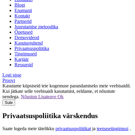
Blogi
Enamasti
Kontakt
Partnerid
Juurutamise metoodika
Õpetused
Demovideod
Kasutusjuhend
Privaatsuspoliitika
Tingimused
Karjäär
Ressursid
Logi sisse
Proovi
Kasutame küpsiseid teie kogemuse parandamiseks meie veebisaidil.
Kui jätkate selle veebisaidi kasutamist, eeldame, et nõustute
nendega.
Nõustun
Lisateave
Ok
Sule
Privaatsuspoliitika värskendus
Saate lugeda meie täielikku
privaatsuspoliitikat
ja
teenusetingimusi
.