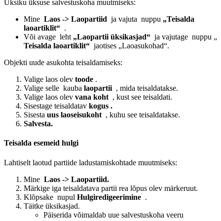
Üksiku üksuse salvestuskoha muutmiseks:
Mine
Laos -> Laopartiid
ja vajuta nuppu
„Teisalda
laoartiklit“
.
Või avage leht
„Laopartii üksikasjad“
ja vajutage nuppu „
Teisalda laoartiklit“
jaotises „Laoasukohad“.
Objekti uude asukohta teisaldamiseks:
Valige laos olev
toode
.
Valige selle kauba
laopartii
, mida teisaldatakse.
Valige laos olev
vana koht
, kust see teisaldati.
Sisestage
teisaldatav
kogus .
Sisesta
uus laoseisukoht
, kuhu see teisaldatakse.
Salvesta.
Teisalda esemeid hulgi
Lahtiselt laotud partiide ladustamiskohtade muutmiseks:
Mine
Laos -> Laopartiid.
Märkige iga teisaldatava partii rea lõpus olev märkeruut.
Klõpsake nupul
Hulgiredigeerimine
.
Täitke üksikasjad.
Päiserida võimaldab uue salvestuskoha veeru