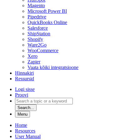
Magento
Microsoft Power BI
Pipedrive
QuickBooks Online
Salesforce
ShipStation
Shopify
Ware2Go
WooCommerce
Xero
Zapier
Vaata kõiki integratsioone
Hinnakiri
Ressursid
Logi sisse
Proovi
Search...
Menu
Home
Resources
User Manual