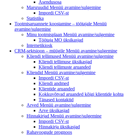
Asendusosa
Marsruudid
Menüü avamine/sulgemine
Impordi CSV-st
Statistika
Tootmisaruannete koostamine – töötajale
Menüü
avamine/sulgemine
Minu tootmisplaan
Menüü avamine/sulgemine
Töötaja MO üksikasjad
Internetikiosk
CRM-sektsioon – müügile
Menüü avamine/sulgemine
Kliendi tellimused
Menüü avamine/sulgemine
Kliendi tellimuse üksikasjad
Kliendi tellimuste aruanded
Kliendid
Menüü avamine/sulgemine
Impordi CSV-st
Kliendi andmed
Klientide aruanded
Kokkuvõtvad aruanded kõigi klientide kohta
Tänased kontaktid
Arved
Menüü avamine/sulgemine
Arve üksikasjad
Hinnakirjad
Menüü avamine/sulgemine
Impordi CSV-st
Hinnakirja üksikasjad
Rahavoogude prognoos