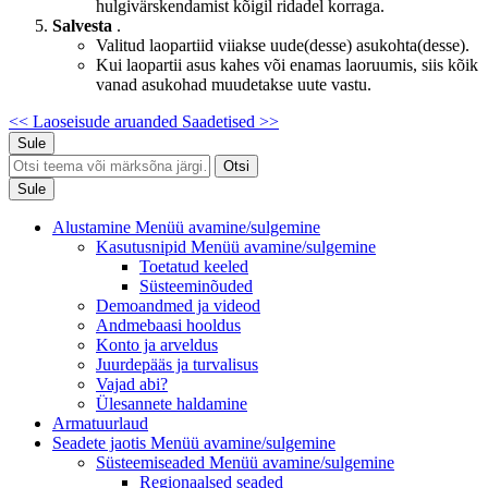
hulgivärskendamist kõigil ridadel korraga.
Salvesta
.
Valitud laopartiid viiakse uude(desse) asukohta(desse).
Kui laopartii asus kahes või enamas laoruumis, siis kõik
vanad asukohad muudetakse uute vastu.
<< Laoseisude aruanded
Saadetised >>
Sule
Otsi
Sule
Alustamine
Menüü avamine/sulgemine
Kasutusnipid
Menüü avamine/sulgemine
Toetatud keeled
Süsteeminõuded
Demoandmed ja videod
Andmebaasi hooldus
Konto ja arveldus
Juurdepääs ja turvalisus
Vajad abi?
Ülesannete haldamine
Armatuurlaud
Seadete jaotis
Menüü avamine/sulgemine
Süsteemiseaded
Menüü avamine/sulgemine
Regionaalsed seaded