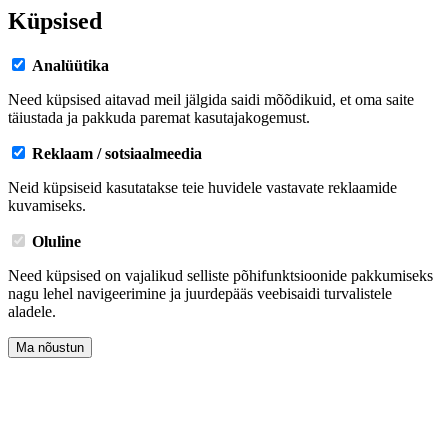
Küpsised
Analüütika
Need küpsised aitavad meil jälgida saidi mõõdikuid, et oma saite
täiustada ja pakkuda paremat kasutajakogemust.
Reklaam / sotsiaalmeedia
Neid küpsiseid kasutatakse teie huvidele vastavate reklaamide
kuvamiseks.
Oluline
Need küpsised on vajalikud selliste põhifunktsioonide pakkumiseks
nagu lehel navigeerimine ja juurdepääs veebisaidi turvalistele
aladele.
Ma nõustun