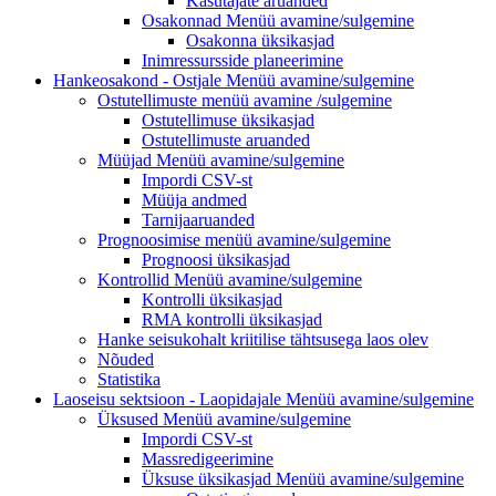
Kasutajate aruanded
Osakonnad
Menüü avamine/sulgemine
Osakonna üksikasjad
Inimressursside planeerimine
Hankeosakond - Ostjale
Menüü avamine/sulgemine
Ostutellimuste menüü
avamine /sulgemine
Ostutellimuse üksikasjad
Ostutellimuste aruanded
Müüjad
Menüü avamine/sulgemine
Impordi CSV-st
Müüja andmed
Tarnijaaruanded
Prognoosimise
menüü avamine/sulgemine
Prognoosi üksikasjad
Kontrollid
Menüü avamine/sulgemine
Kontrolli üksikasjad
RMA kontrolli üksikasjad
Hanke seisukohalt kriitilise tähtsusega laos olev
Nõuded
Statistika
Laoseisu sektsioon - Laopidajale
Menüü avamine/sulgemine
Üksused
Menüü avamine/sulgemine
Impordi CSV-st
Massredigeerimine
Üksuse üksikasjad
Menüü avamine/sulgemine