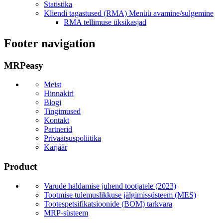
Statistika
Kliendi tagastused (RMA)
Menüü avamine/sulgemine
RMA tellimuse üksikasjad
Footer navigation
MRPeasy
Meist
Hinnakiri
Blogi
Tingimused
Kontakt
Partnerid
Privaatsuspoliitika
Karjäär
Product
Varude haldamise juhend tootjatele (2023)
Tootmise tulemuslikkuse jälgimissüsteem (MES)
Tootespetsifikatsioonide (BOM) tarkvara
MRP-süsteem