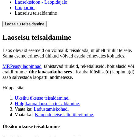
Laosektsioon - Laopidajale
Laopartiid
Laoseisu teisaldamine
Laoseisu teisaldamine
Laoseisu teisaldamine
Laos olevaid esemeid on võimalik teisaldada, nt ühelt riiulilt teisele.
Sama eseme erinevad ühikud võivad asuda erinevates kohtades.
MRPeasy laopinnad
tähistavad riiuleid, reketialuseid, hoiualasid või
eraldi ruume
ühe lao/asukoha sees
. Kauba füüsilise(d) laopinna(d)
saab salvestada laopartii andmetesse.
Hüppa siia:
Üksiku üksuse teisaldamine.
Hulgikaupa laoseisu teisaldamine.
Vaata ka:
Ladustamiskohad.
Vaata ka:
Kaupade teise lattu üleviimine.
Üksiku üksuse teisaldamine