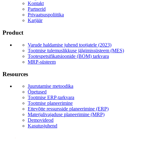
Kontakt
Partnerid
Privaatsuspoliitika
Karjäär
Product
Varude haldamise juhend tootjatele (2023)
Tootmise tulemuslikkuse jälgimissüsteem (MES)
Tootespetsifikatsioonide (BOM) tarkvara
MRP-süsteem
Resources
Juurutamise metoodika
Õpetused
Tootmise ERP-tarkvara
Tootmise planeerimine
Ettevõtte ressursside planeerimine (ERP)
Materjalivajaduse planeerimine (MRP)
Demovideod
Kasutusjuhend