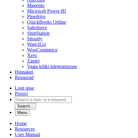
Magento
Microsoft Power BI
Pipedrive
QuickBooks Online
Salesforce
ShipStation
Shopify
Ware2Go
WooCommerce
Xero
Zapier
Vaata kõiki integratsioone
Hinnakiri
Ressursid
Logi sisse
Proovi
Search...
Menu
Home
Resources
User Manual