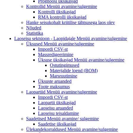
Prognoosi üksikasjad
Kontrollid
Menüü avamine/sulgemine
Kontrolli üksikasjad
RMA kontrolli üksikasjad
Hanke seisukohalt kriitilise tähtsusega laos olev
Nõuded
Statistika
Laoseisu sektsioon - Laopidajale
Menüü avamine/sulgemine
Üksused
Menüü avamine/sulgemine
Impordi CSV-st
Massredigeerimine
Üksuse üksikasjad
Menüü avamine/sulgemine
Ostutingimused
Materjalide loend (BOM)
Marsruutimine
Üksuste aruanded
Toote maksumus
Laopartiid
Menüü avamine/sulgemine
Impordi CSV-st
Laopartii üksikasjad
Laoseisu aruanded
Laoseisu teisaldamine
Saadetised Menüü avamine/
sulgemine
Saadetise üksikasjad
Ülekandekorraldused
Menüü avamine/sulgemine