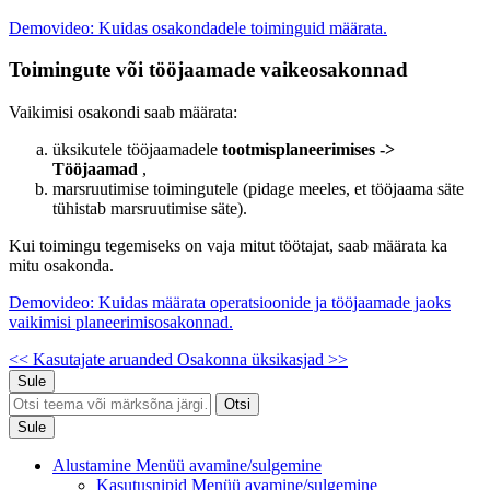
Demovideo: Kuidas osakondadele toiminguid määrata.
Toimingute või tööjaamade vaikeosakonnad
Vaikimisi osakondi saab määrata:
üksikutele tööjaamadele
tootmisplaneerimises ->
Tööjaamad
,
marsruutimise toimingutele (pidage meeles, et tööjaama säte
tühistab marsruutimise säte).
Kui toimingu tegemiseks on vaja mitut töötajat, saab määrata ka
mitu osakonda.
Demovideo: Kuidas määrata operatsioonide ja tööjaamade jaoks
vaikimisi planeerimisosakonnad.
<< Kasutajate aruanded
Osakonna üksikasjad >>
Sule
Otsi
Sule
Alustamine
Menüü avamine/sulgemine
Kasutusnipid
Menüü avamine/sulgemine