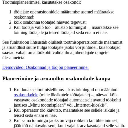
Tootmisplaneerimisel kasutatakse osakondi:
töötajate operatsioonidele määramise asemel määratakse
osakonnad;
kõik osakonna töötajad näevad tegevust;
Kui töötaja valib töö – alustab toimingut –, määratakse see
toiming töötajale ja teised töötajad seda enam ei näe.
See funktsioon lihtsustab oluliselt tootmisoperatsioonide määramist
ja aruandlust suure hulga töötajate jaoks või juhtudel, kus töötajad
saavad vabalt oma töökohti valida ilma juhendajate rangete
ülesanneteta.
Demovideo: Osakonnad ja tööjõu planeerimine.
Planeerimine ja aruandlus osakondade kaupa
Kui luuakse tootmistellimus – kus toimingud on määratud
osakondadele
(mitte üksikutele töötajatele) –, näevad kõik
vastavate osakondade töötajad automaatselt avatud töökohti
jaotises „Minu tootmisplaan“ või „Interneti-kioskis“.
Kui operaator töö käivitab, määratakse see sellele isikule ja
teised seda enam ei näe.
Kui sama toimingu jaoks on vaja rohkem kui ühte inimest,
jääb töö nähtavaks seni, kuni vajalik arv kasutajaid selle valib.