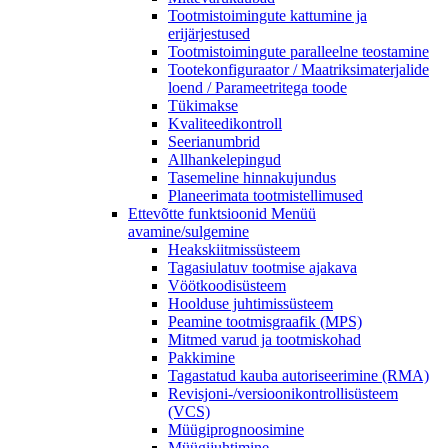
Tootmistoimingute kattumine ja
erijärjestused
Tootmistoimingute paralleelne teostamine
Tootekonfiguraator / Maatriksimaterjalide
loend / Parameetritega toode
Tükimakse
Kvaliteedikontroll
Seerianumbrid
Allhankelepingud
Tasemeline hinnakujundus
Planeerimata tootmistellimused
Ettevõtte funktsioonid
Menüü
avamine/sulgemine
Heakskiitmissüsteem
Tagasiulatuv tootmise ajakava
Vöötkoodisüsteem
Hoolduse juhtimissüsteem
Peamine tootmisgraafik (MPS)
Mitmed varud ja tootmiskohad
Pakkimine
Tagastatud kauba autoriseerimine (RMA)
Revisjoni-/versioonikontrollisüsteem
(VCS)
Müügiprognoosimine
Müügijuhtimine