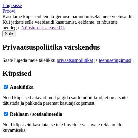
Logi sisse
Proovi
Kasutame küpsiseid teie kogemuse parandamiseks meie veebisaidil.
Kui jätkate selle veebisaidi kasutamist, eeldame, et nõustute
nendega.
Nõustun
Lisateave
Ok
Sule
Privaatsuspoliitika värskendus
Saate lugeda meie täielikku
privaatsuspoliitikat
ja
teenusetingimusi
.
Küpsised
Analüütika
Need küpsised aitavad meil jälgida saidi mõõdikuid, et oma saite
täiustada ja pakkuda paremat kasutajakogemust.
Reklaam / sotsiaalmeedia
Neid küpsiseid kasutatakse teie huvidele vastavate reklaamide
kuvamiseks.