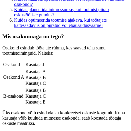
osakondi?
Kuidas planeerida inimressursse, kui tootmist piirab
oskustööliste puudus?
Kuidas optimeerida tootmise ajakava, kui töötajate
kättesaadavus on piiratud või ebausaldusväärne?
Mis osakonnaga on tegu?
Osakond esindab töötajate rühma, kes saavad teha samu
tootmistoiminguid. Näiteks:
Osakond
Kasutajad
Kasutaja A
Osakond A
Kasutaja B
Kasutaja C
Kasutaja B
Kasutaja C
B-osakond
Kasutaja E
Üks osakond võib esindada ka konkreetset oskuste kogumit. Kuna
kasutaja võib kuuluda mitmesse osakonda, saab koostada töötaja
oskuste maatriksi.