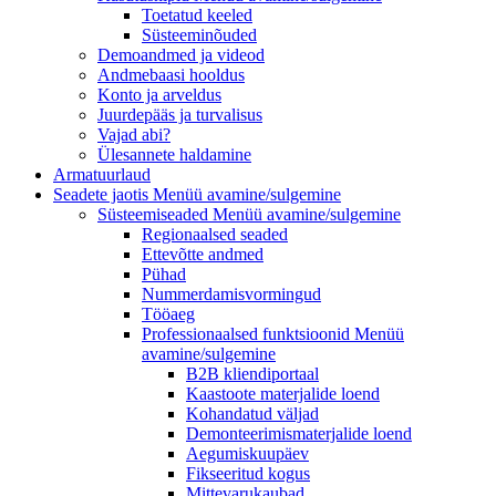
Toetatud keeled
Süsteeminõuded
Demoandmed ja videod
Andmebaasi hooldus
Konto ja arveldus
Juurdepääs ja turvalisus
Vajad abi?
Ülesannete haldamine
Armatuurlaud
Seadete jaotis
Menüü avamine/sulgemine
Süsteemiseaded
Menüü avamine/sulgemine
Regionaalsed seaded
Ettevõtte andmed
Pühad
Nummerdamisvormingud
Tööaeg
Professionaalsed funktsioonid
Menüü
avamine/sulgemine
B2B kliendiportaal
Kaastoote materjalide loend
Kohandatud väljad
Demonteerimismaterjalide loend
Aegumiskuupäev
Fikseeritud kogus
Mittevarukaubad