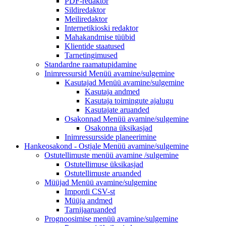
PDF-redaktor
Sildiredaktor
Meiliredaktor
Internetikioski redaktor
Mahakandmise tüübid
Klientide staatused
Tarnetingimused
Standardne raamatupidamine
Inimressursid
Menüü avamine/sulgemine
Kasutajad
Menüü avamine/sulgemine
Kasutaja andmed
Kasutaja toimingute ajalugu
Kasutajate aruanded
Osakonnad
Menüü avamine/sulgemine
Osakonna üksikasjad
Inimressursside planeerimine
Hankeosakond - Ostjale
Menüü avamine/sulgemine
Ostutellimuste menüü
avamine /sulgemine
Ostutellimuse üksikasjad
Ostutellimuste aruanded
Müüjad
Menüü avamine/sulgemine
Impordi CSV-st
Müüja andmed
Tarnijaaruanded
Prognoosimise
menüü avamine/sulgemine