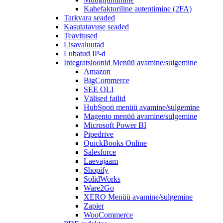
Kahefaktoriline autentimine (2FA)
Tarkvara seaded
Kasutatavuse seaded
Teavitused
Lisavaluutad
Lubatud IP-d
Integratsioonid
Menüü avamine/sulgemine
Amazon
BigCommerce
SEE OLI
Välised failid
HubSpoti
menüü avamine/sulgemine
Magento
menüü avamine/sulgemine
Microsoft Power BI
Pipedrive
QuickBooks Online
Salesforce
Laevajaam
Shopify
SolidWorks
Ware2Go
XERO
Menüü avamine/sulgemine
Zapier
WooCommerce