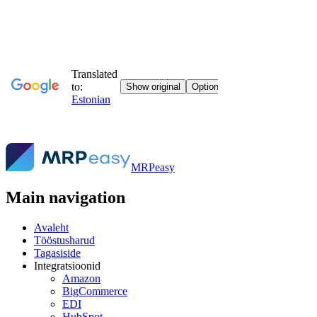
MRPeasy
Main navigation
Avaleht
Tööstusharud
Tagasiside
Integratsioonid
Amazon
BigCommerce
EDI
HubSpot