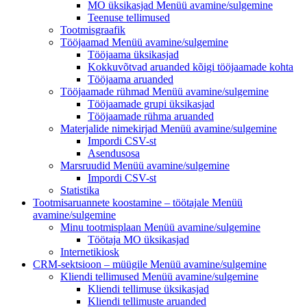
MO üksikasjad
Menüü avamine/sulgemine
Teenuse tellimused
Tootmisgraafik
Tööjaamad
Menüü avamine/sulgemine
Tööjaama üksikasjad
Kokkuvõtvad aruanded kõigi tööjaamade kohta
Tööjaama aruanded
Tööjaamade rühmad
Menüü avamine/sulgemine
Tööjaamade grupi üksikasjad
Tööjaamade rühma aruanded
Materjalide nimekirjad
Menüü avamine/sulgemine
Impordi CSV-st
Asendusosa
Marsruudid
Menüü avamine/sulgemine
Impordi CSV-st
Statistika
Tootmisaruannete koostamine – töötajale
Menüü
avamine/sulgemine
Minu tootmisplaan
Menüü avamine/sulgemine
Töötaja MO üksikasjad
Internetikiosk
CRM-sektsioon – müügile
Menüü avamine/sulgemine
Kliendi tellimused
Menüü avamine/sulgemine
Kliendi tellimuse üksikasjad
Kliendi tellimuste aruanded