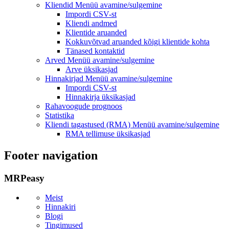
Kliendid
Menüü avamine/sulgemine
Impordi CSV-st
Kliendi andmed
Klientide aruanded
Kokkuvõtvad aruanded kõigi klientide kohta
Tänased kontaktid
Arved
Menüü avamine/sulgemine
Arve üksikasjad
Hinnakirjad
Menüü avamine/sulgemine
Impordi CSV-st
Hinnakirja üksikasjad
Rahavoogude prognoos
Statistika
Kliendi tagastused (RMA)
Menüü avamine/sulgemine
RMA tellimuse üksikasjad
Footer navigation
MRPeasy
Meist
Hinnakiri
Blogi
Tingimused