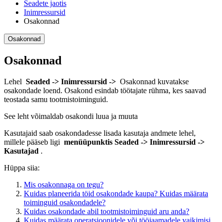
Seadete jaotis
Inimressursid
Osakonnad
Osakonnad
Osakonnad
Lehel
Seaded -> Inimressursid ->
Osakonnad kuvatakse
osakondade loend. Osakond esindab töötajate rühma, kes saavad
teostada samu tootmistoiminguid.
See leht võimaldab osakondi luua ja muuta
Kasutajaid saab osakondadesse lisada kasutaja andmete lehel,
millele pääseb ligi
menüüpunktis Seaded -> Inimressursid ->
Kasutajad
.
Hüppa siia:
Mis osakonnaga on tegu?
Kuidas planeerida töid osakondade kaupa? Kuidas määrata
toiminguid osakondadele?
Kuidas osakondade abil tootmistoiminguid aru anda?
Kuidas määrata operatsioonidele või tööjaamadele vaikimisi