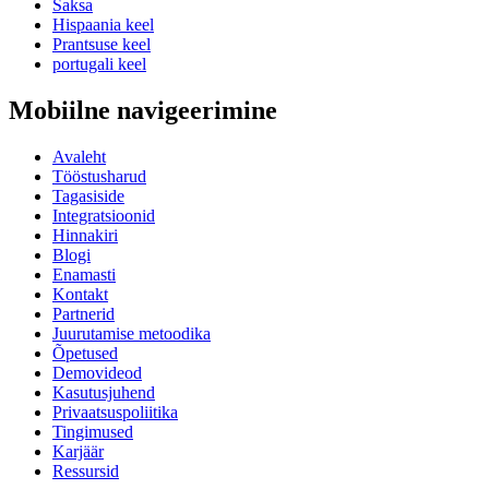
Saksa
Hispaania keel
Prantsuse keel
portugali keel
Mobiilne navigeerimine
Avaleht
Tööstusharud
Tagasiside
Integratsioonid
Hinnakiri
Blogi
Enamasti
Kontakt
Partnerid
Juurutamise metoodika
Õpetused
Demovideod
Kasutusjuhend
Privaatsuspoliitika
Tingimused
Karjäär
Ressursid