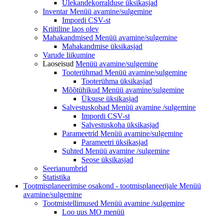
Ülekandekorralduse üksikasjad
Inventar
Menüü avamine/sulgemine
Impordi CSV-st
Kriitiline laos olev
Mahakandmised Menüü
avamine/sulgemine
Mahakandmise üksikasjad
Varude liikumine
Laoseisud
Menüü avamine/sulgemine
Tooterühmad
Menüü avamine/sulgemine
Tooterühma üksikasjad
Mõõtühikud
Menüü avamine/sulgemine
Üksuse üksikasjad
Salvestuskohad Menüü
avamine /sulgemine
Impordi CSV-st
Salvestuskoha üksikasjad
Parameetrid
Menüü avamine/sulgemine
Parameetri üksikasjad
Suhted Menüü
avamine /sulgemine
Seose üksikasjad
Seerianumbrid
Statistika
Tootmisplaneerimise osakond - tootmisplaneerijale
Menüü
avamine/sulgemine
Tootmistellimused Menüü
avamine /sulgemine
Loo uus MO
menüü