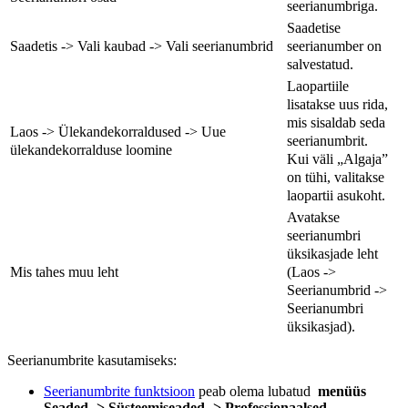
seerianumbriga.
Saadetise
seerianumber on
Saadetis -> Vali kaubad -> Vali seerianumbrid
salvestatud.
Laopartiile
lisatakse uus rida,
mis sisaldab seda
Laos -> Ülekandekorraldused -> Uue
seerianumbrit.
ülekandekorralduse loomine
Kui väli „Algaja”
on tühi, valitakse
laopartii asukoht.
Avatakse
seerianumbri
üksikasjade leht
(Laos ->
Mis tahes muu leht
Seerianumbrid ->
Seerianumbri
üksikasjad).
Seerianumbrite kasutamiseks:
Seerianumbrite funktsioon
peab olema lubatud
menüüs
Seaded -> Süsteemiseaded -> Professionaalsed