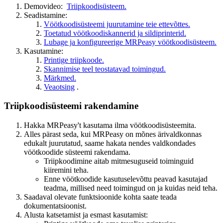
Demovideo:
Triipkoodisüsteem.
Seadistamine:
Vöötkoodisüsteemi juurutamine teie ettevõttes.
Toetatud vöötkoodiskannerid ja sildiprinterid.
Lubage ja konfigureerige MRPeasy vöötkoodisüsteem.
Kasutamine:
Printige triipkoode.
Skannimise teel teostatavad toimingud.
Märkmed.
Veaotsing
.
Triipkoodisüsteemi rakendamine
Hakka MRPeasy't kasutama ilma vöötkoodisüsteemita.
Alles pärast seda, kui MRPeasy on mõnes ärivaldkonnas
edukalt juurutatud, saame hakata nendes valdkondades
vöötkoodide süsteemi rakendama.
Triipkoodimine aitab mitmesuguseid toiminguid
kiiremini teha.
Enne vöötkoodide kasutuselevõttu peavad kasutajad
teadma, millised need toimingud on ja kuidas neid teha.
Saadaval olevate funktsioonide kohta saate teada
dokumentatsioonist.
Alusta katsetamist ja esmast kasutamist: