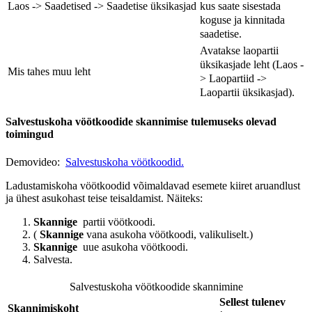
kus saate sisestada
Laos -> Saadetised -> Saadetise üksikasjad
koguse ja kinnitada
saadetise.
Avatakse laopartii
üksikasjade leht (Laos -
Mis tahes muu leht
> Laopartiid ->
Laopartii üksikasjad).
Salvestuskoha vöötkoodide skannimise tulemuseks olevad
toimingud
Demovideo:
Salvestuskoha vöötkoodid.
Ladustamiskoha vöötkoodid võimaldavad esemete kiiret aruandlust
ja ühest asukohast teise teisaldamist. Näiteks:
Skannige
partii vöötkoodi.
(
Skannige
vana asukoha vöötkoodi, valikuliselt.)
Skannige
uue asukoha vöötkoodi.
Salvesta.
Salvestuskoha vöötkoodide skannimine
Sellest tulenev
Skannimiskoht