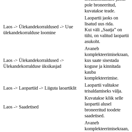
pole broneeritud,
kuvatakse teade.
Laopartii jaoks on
lisatud uus rida.
Laos -> Ülekandekorraldused -> Uue
Kui väli „Saatja” on
ülekandekorralduse loomine
tühi, on valitud laopartii
asukoht.
Avaneb
komplekteerimisekraan,
kus saate sisestada
Laos -> Ülekandekorraldused ->
koguse ja kinnitada
Ülekandekorralduse üksikasjad
kauba
komplekteerimise.
Laopartii valitakse
Laos -> Laopartiid -> Liiguta laoartiklit
teisaldamiseks välja.
Kuvatakse kõik selle
laopartii alusel
Laos -> Saadetised
broneeritud toodete
saadetised.
Avaneb
komplekteerimisekraan,