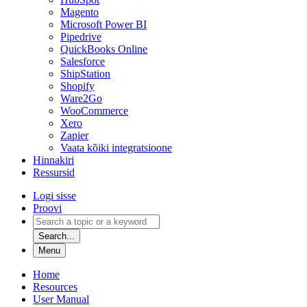
Magento
Microsoft Power BI
Pipedrive
QuickBooks Online
Salesforce
ShipStation
Shopify
Ware2Go
WooCommerce
Xero
Zapier
Vaata kõiki integratsioone
Hinnakiri
Ressursid
Logi sisse
Proovi
Search...
Menu
Home
Resources
User Manual