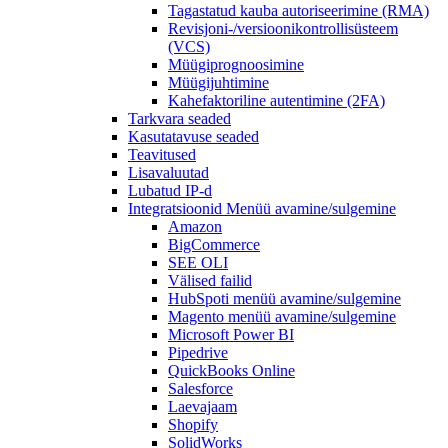
Tagastatud kauba autoriseerimine (RMA)
Revisjoni-/versioonikontrollisüsteem
(VCS)
Müügiprognoosimine
Müügijuhtimine
Kahefaktoriline autentimine (2FA)
Tarkvara seaded
Kasutatavuse seaded
Teavitused
Lisavaluutad
Lubatud IP-d
Integratsioonid
Menüü avamine/sulgemine
Amazon
BigCommerce
SEE OLI
Välised failid
HubSpoti
menüü avamine/sulgemine
Magento
menüü avamine/sulgemine
Microsoft Power BI
Pipedrive
QuickBooks Online
Salesforce
Laevajaam
Shopify
SolidWorks