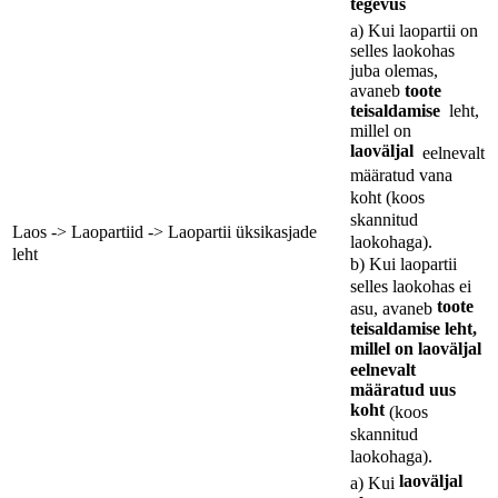
tegevus
a) Kui laopartii on
selles laokohas
juba olemas,
avaneb
toote
teisaldamise
leht,
millel on
laoväljal
eelnevalt
määratud vana
koht
(koos
skannitud
Laos -> Laopartiid -> Laopartii üksikasjade
laokohaga).
leht
b) Kui laopartii
selles laokohas ei
toote
asu,
avaneb
teisaldamise leht,
millel on
laoväljal
eelnevalt
määratud uus
koht
(koos
skannitud
laokohaga).
laoväljal
a) Kui