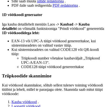
Silte saab muuta
siltide redaktoriga
.
PDF-faile saab redigeerida
PDF-redaktoriga
.
1D vöötkoodi generaator
Iga kauba detaillehelt menüüs Laos
-> Kaubad -> Kauba
detailleht
on võimalik funktsiooniga "Prindi vöötkood"
genereerida
1D vöötkoodidega leht:
EAN-13 või UPC-A tüüpi vöötkood genereeritakse, kui
süsteemiseadetes on valitud vastav tüüp.
Kui süsteemiseadetes on valitud CODE128 või QR-koodi
tüüp:
Triipkoodi number võetakse kaubaväljalt „Triipkood
UPC-A/EAN-13“.
CODE128 tüüpi vöötkood genereeritakse
Triipkoodide skannimine
Kui vöötkood skannitakse, sõltub sellest tulenev toiming vöötkoodi
tüübist ja lehelt, millel te parasjagu olete. Skannida saab mitut tüüpi
vöötkoode:
Kauba vöötkood
.
Laopartii vöötkood
.