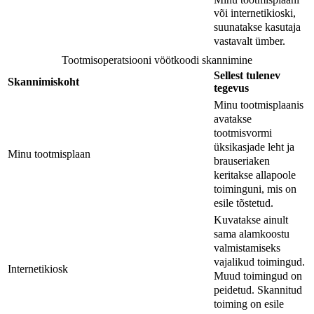
või internetikioski,
suunatakse kasutaja
vastavalt ümber.
Tootmisoperatsiooni vöötkoodi skannimine
Sellest tulenev
Skannimiskoht
tegevus
Minu tootmisplaanis
avatakse
tootmisvormi
üksikasjade leht ja
Minu tootmisplaan
brauseriaken
keritakse allapoole
toiminguni, mis on
esile tõstetud.
Kuvatakse ainult
sama alamkoostu
valmistamiseks
vajalikud toimingud.
Internetikiosk
Muud toimingud on
peidetud. Skannitud
toiming on esile