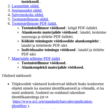
tootekoodi
.
Laopartiide sildid.
Seerianumbri sildid.
Salvestuskoha sildid.
Tootmistellimuste sildid.
Tootmistellimuste PDF-failid.
Tootmistellimuse vöötkood
: kõigil PDF-failidel.
Alamkoostu materjalide vöötkood
: laiadel, keskmise
suurusega ja töölehe PDF-failidel.
Kõikide toimingute vöötkoodide alamkomplekt
:
laiadel ja töölehtede PDF-idel.
Individuaalse toimingu vöötkood
: laiadel ja töölehe
PDF-idel.
Materjalide tellimise PDF-failid
.
Tootmistellimuse vöötkood.
Alamkomplekti materjalide vöötkood.
Olulised märkused:
Triipkoodide väärtused kodeerivad üldiselt lisaks konkreetse
objekti nimele ka sisemisi identifikaatoreid ja võimalik, et ka
muid andmeid. Andmed on eraldatud rakenduse
identifikaatoritega (nt vt
https://www.gs1.org/standards/barcodes/application-
identifiers
).