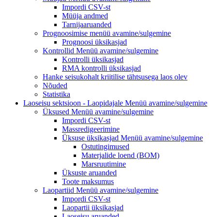
Impordi CSV-st
Müüja andmed
Tarnijaaruanded
Prognoosimise
menüü avamine/sulgemine
Prognoosi üksikasjad
Kontrollid
Menüü avamine/sulgemine
Kontrolli üksikasjad
RMA kontrolli üksikasjad
Hanke seisukohalt kriitilise tähtsusega laos olev
Nõuded
Statistika
Laoseisu sektsioon - Laopidajale
Menüü avamine/sulgemine
Üksused
Menüü avamine/sulgemine
Impordi CSV-st
Massredigeerimine
Üksuse üksikasjad
Menüü avamine/sulgemine
Ostutingimused
Materjalide loend (BOM)
Marsruutimine
Üksuste aruanded
Toote maksumus
Laopartiid
Menüü avamine/sulgemine
Impordi CSV-st
Laopartii üksikasjad
Laoseisu aruanded