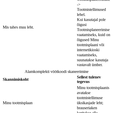
->
Tootmistellimused
lehel.
Kui kasutajal pole
õigusi
Mis tahes muu leht.
Tootmisplaneerimise
vaatamiseks, kuid on
õigused Minu
tootmisplaani või
internetikioski
vaatamiseks,
suunatakse kasutaja
vastavalt ümber.
Alamkomplekti vöötkoodi skaneerimine
Sellest tulenev
Skannimiskoht
tegevus
Minu tootmisplaanis
avatakse
tootmistellimuse
üksikasjade leht;
Minu tootmisplaan
brauseriaken
keritakse alla