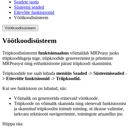
Seadete jaotis
Süsteemi seaded
Ettevõtte funktsioonid
Vöötkoodisüsteem
Vöötkoodisüsteem
Vöötkoodisüsteem
Triipkoodisüsteemi
funktsionaalsus
võimaldab MRPeasy jaoks
triipkoodilugeja tuge, triipkoodide genereerimist ja printimist
MRPeasyst ning erifunktsioone pärast triipkoodi skannimist.
Triipkoodide toe saab lubada
menüüs Seaded -> Süsteemiseaded -
> Ettevõtte funktsioonid -> Triipkoodid.
Kui see funktsioon on lubatud, siis:
Võimalik on genereerida erinevaid vöötkoode.
Triipkoode on võimalik skannida ning olenevalt funktsioonist
ja skannitud triipkoodist toimub toiming, nt üksuse valimine,
tarkvara sektsiooni navigeerimine, toimingute aruandlus jne.
Hüppa siia: