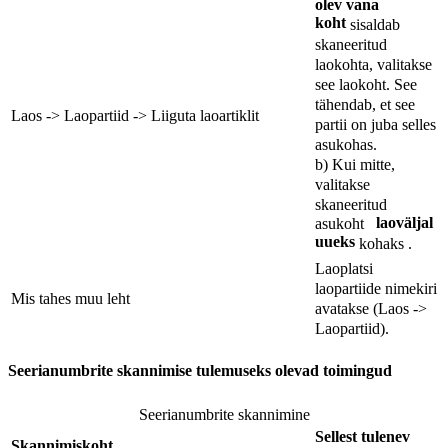
olev vana
koht
sisaldab
skaneeritud
laokohta, valitakse
see laokoht. See
tähendab, et see
Laos -> Laopartiid -> Liiguta laoartiklit
partii on juba selles
asukohas.
b) Kui mitte,
valitakse
skaneeritud
laoväljal
asukoht
uueks
kohaks .
Laoplatsi
laopartiide nimekiri
Mis tahes muu leht
avatakse (Laos ->
Laopartiid).
Seerianumbrite skannimise tulemuseks olevad toimingud
Seerianumbrite skannimine
Sellest tulenev
Skannimiskoht