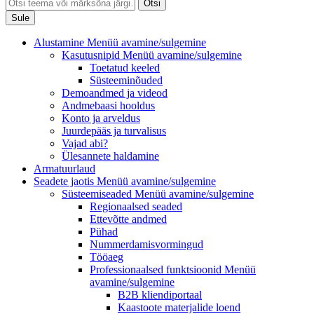
Otsi
Sule
Alustamine
Menüü avamine/sulgemine
Kasutusnipid
Menüü avamine/sulgemine
Toetatud keeled
Süsteeminõuded
Demoandmed ja videod
Andmebaasi hooldus
Konto ja arveldus
Juurdepääs ja turvalisus
Vajad abi?
Ülesannete haldamine
Armatuurlaud
Seadete jaotis
Menüü avamine/sulgemine
Süsteemiseaded
Menüü avamine/sulgemine
Regionaalsed seaded
Ettevõtte andmed
Pühad
Nummerdamisvormingud
Tööaeg
Professionaalsed funktsioonid
Menüü
avamine/sulgemine
B2B kliendiportaal
Kaastoote materjalide loend