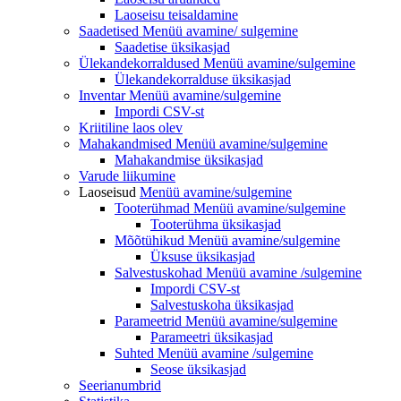
Laoseisu teisaldamine
Saadetised Menüü avamine/
sulgemine
Saadetise üksikasjad
Ülekandekorraldused
Menüü avamine/sulgemine
Ülekandekorralduse üksikasjad
Inventar
Menüü avamine/sulgemine
Impordi CSV-st
Kriitiline laos olev
Mahakandmised Menüü
avamine/sulgemine
Mahakandmise üksikasjad
Varude liikumine
Laoseisud
Menüü avamine/sulgemine
Tooterühmad
Menüü avamine/sulgemine
Tooterühma üksikasjad
Mõõtühikud
Menüü avamine/sulgemine
Üksuse üksikasjad
Salvestuskohad Menüü
avamine /sulgemine
Impordi CSV-st
Salvestuskoha üksikasjad
Parameetrid
Menüü avamine/sulgemine
Parameetri üksikasjad
Suhted Menüü
avamine /sulgemine
Seose üksikasjad
Seerianumbrid