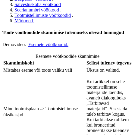
Salvestuskoha vöötkood
Seerianumbri vöötkood
.
Tootmistellimuste vöötkoodid
.
Märkmed.
Toote vöötkoodide skannimise tulemuseks olevad toimingud
Demovideo:
Esemete vöötkoodid.
Esemete vöötkoodide skannimine
Skannimiskoht
Sellest tulenev tegevus
Mistahes eseme või toote valiku väli
Üksus on valitud.
Kui artikkel on selle
tootmistellimuse
materjalide loendis,
avaneb dialoogiboks
„Tarbitavad
Minu tootmisplaan -> Tootmistellimuse
materjalid“. Sisestada
tuleb tarbitav kogus.
üksikasjad
Kui tarbitakse rohkem
kui broneeritud,
broneeritakse täiendav