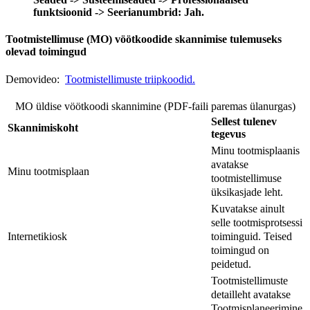
funktsioonid -> Seerianumbrid: Jah.
Tootmistellimuse (MO) vöötkoodide skannimise tulemuseks
olevad toimingud
Demovideo:
Tootmistellimuste triipkoodid.
MO üldise vöötkoodi skannimine (PDF-faili paremas ülanurgas)
Sellest tulenev
Skannimiskoht
tegevus
Minu tootmisplaanis
avatakse
Minu tootmisplaan
tootmistellimuse
üksikasjade leht.
Kuvatakse ainult
selle tootmisprotsessi
toiminguid. Teised
Internetikiosk
toimingud on
peidetud.
Tootmistellimuste
detailleht avatakse
Tootmisplaneerimine