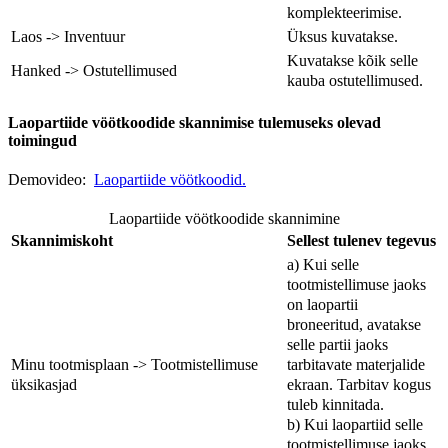
komplekteerimise.
Laos -> Inventuur
Üksus kuvatakse.
Kuvatakse kõik selle
Hanked -> Ostutellimused
kauba ostutellimused.
Laopartiide vöötkoodide skannimise tulemuseks olevad
toimingud
Demovideo:
Laopartiide vöötkoodid.
Laopartiide vöötkoodide skannimine
Skannimiskoht
Sellest tulenev tegevus
a) Kui selle
tootmistellimuse jaoks
on laopartii
broneeritud, avatakse
selle partii jaoks
tarbitavate materjalide
Minu tootmisplaan -> Tootmistellimuse
ekraan. Tarbitav kogus
üksikasjad
tuleb kinnitada.
b) Kui laopartiid selle
tootmistellimuse jaoks