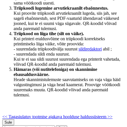
sama vöötkoodi uuesti.
Triipkoodi lugemine arvutiekraanilt ebaõnnestus.
Kui proovite triipkoodi arvutiekraanilt lugeda, siis jah, see
sageli ebaõnnestub, sest PDF-vaaturid ühendavad väikesed
jooned, kui te ei suumi väga sügavale. QR-koodid võivad
anda paremaid tulemusi.
Triipkood on liiga tihe (silt on väike).
Kui printeri eraldusvõime on triipkoodi korrektseks
printimiseks liiga väike, võite proovida:
- suurendada triipkoodivälja suurust
sildiredaktori
abil ;
- suurendada sildi enda suurust.
Kui te ei saa sildi suurust suurendada ega printerit vahetada,
võivad QR-koodid anda paremaid tulemusi.
Hämaras (või nutitelefoniga) on skannimine
ebausaldusväärne.
Heade skannimistulemuste saavutamiseks on vaja väga häid
valgustingimusi ja väga head kaamerat. Proovige vöötkoodi
suuremaks muuta. QR-koodid võivad anda paremaid
tulemusi.
<< Tagasiulatuv tootmise ajakava
hoolduse haldussüsteem >>
Sule