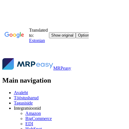
MRPeasy
Main navigation
Avaleht
Tööstusharud
Tagasiside
Integratsioonid
Amazon
BigCommerce
EDI
HubSpot