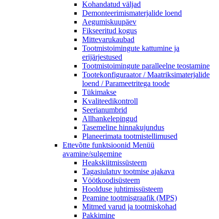
Kohandatud väljad
Demonteerimismaterjalide loend
Aegumiskuupäev
Fikseeritud kogus
Mittevarukaubad
Tootmistoimingute kattumine ja
erijärjestused
Tootmistoimingute paralleelne teostamine
Tootekonfiguraator / Maatriksimaterjalide
loend / Parameetritega toode
Tükimakse
Kvaliteedikontroll
Seerianumbrid
Allhankelepingud
Tasemeline hinnakujundus
Planeerimata tootmistellimused
Ettevõtte funktsioonid
Menüü
avamine/sulgemine
Heakskiitmissüsteem
Tagasiulatuv tootmise ajakava
Vöötkoodisüsteem
Hoolduse juhtimissüsteem
Peamine tootmisgraafik (MPS)
Mitmed varud ja tootmiskohad
Pakkimine