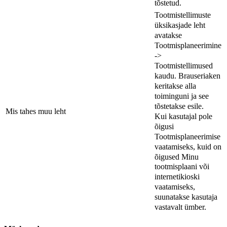
tõstetud.
Tootmistellimuste
üksikasjade leht
avatakse
Tootmisplaneerimine
->
Tootmistellimused
kaudu. Brauseriaken
keritakse alla
toiminguni ja see
tõstetakse esile.
Mis tahes muu leht
Kui kasutajal pole
õigusi
Tootmisplaneerimise
vaatamiseks, kuid on
õigused Minu
tootmisplaani või
internetikioski
vaatamiseks,
suunatakse kasutaja
vastavalt ümber.