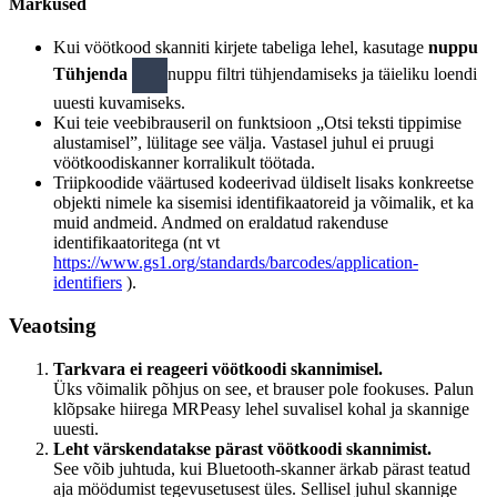
Märkused
Kui vöötkood skanniti kirjete tabeliga lehel, kasutage
nuppu
Tühjenda
nuppu filtri tühjendamiseks ja täieliku loendi
uuesti kuvamiseks.
Kui teie veebibrauseril on funktsioon „Otsi teksti tippimise
alustamisel”, lülitage see välja. Vastasel juhul ei pruugi
vöötkoodiskanner korralikult töötada.
Triipkoodide väärtused kodeerivad üldiselt lisaks konkreetse
objekti nimele ka sisemisi identifikaatoreid ja võimalik, et ka
muid andmeid. Andmed on eraldatud rakenduse
identifikaatoritega (nt vt
https://www.gs1.org/standards/barcodes/application-
identifiers
).
Veaotsing
Tarkvara ei reageeri vöötkoodi skannimisel.
Üks võimalik põhjus on see, et brauser pole fookuses. Palun
klõpsake hiirega MRPeasy lehel suvalisel kohal ja skannige
uuesti.
Leht värskendatakse pärast vöötkoodi skannimist.
See võib juhtuda, kui Bluetooth-skanner ärkab pärast teatud
aja möödumist tegevusetusest üles. Sellisel juhul skannige