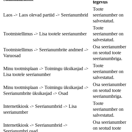
tegevus
Toote
seerianumber on
Laos -> Laos olevad partiid -> Seerianumbrid
salvestatud.
Toote
seerianumber on
Tootmistellimus -> Lisa tootele seerianumber
salvestatud.
Osa seerianumber
Tootmistellimus -> Seerianumbrite andmed ->
on seotud toote
Varuosad
seerianumbriga.
Toote
Minu tootmisplaan -> Toimingu üksikasjad ->
seerianumber on
Lisa tootele seerianumber
salvestatud.
Osa seerianumber
Minu tootmisplaan -> Toimingu üksikasjad ->
on seotud toote
Seerianumbrite üksikasjad -> Osad
seerianumbriga.
Toote
Internetikiosk -> Seerianumbrid -> Lisa
seerianumber on
seerianumber
salvestatud.
Osa seerianumber
Internetikiosk -> Seerianumbrid ->
on seotud toote
Seerianumbri osad