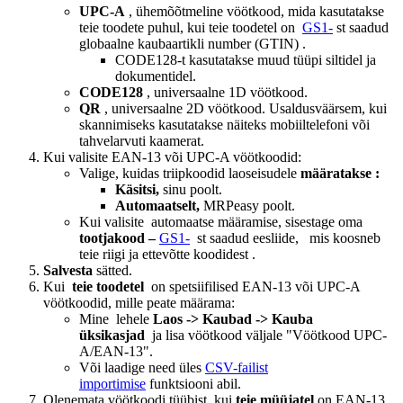
UPC-A
, ühemõõtmeline vöötkood, mida kasutatakse
teie toodete puhul, kui teie toodetel on
GS1-
st saadud
globaalne kaubaartikli number (GTIN) .
CODE128-t kasutatakse muud tüüpi siltidel ja
dokumentidel.
CODE128
, universaalne 1D vöötkood.
QR
, universaalne 2D vöötkood. Usaldusväärsem, kui
skannimiseks kasutatakse näiteks mobiiltelefoni või
tahvelarvuti kaamerat.
Kui valisite EAN-13 või UPC-A vöötkoodid:
Valige, kuidas triipkoodid
laoseisudele
määratakse :
Käsitsi,
sinu poolt.
Automaatselt,
MRPeasy poolt.
Kui valisite
automaatse määramise, sisestage oma
tootjakood –
GS1-
st saadud eesliide,
mis koosneb
teie riigi ja ettevõtte koodidest
.
Salvesta
sätted.
Kui
teie toodetel
on spetsiifilised EAN-13 või UPC-A
vöötkoodid, mille peate määrama:
Mine lehele
Laos -> Kaubad -> Kauba
üksikasjad
ja lisa vöötkood väljale "Vöötkood UPC-
A/EAN-13".
Või laadige need üles
CSV-failist
importimise
funktsiooni abil.
Olenemata vöötkoodi tüübist, kui
teie müüjatel
on EAN-13