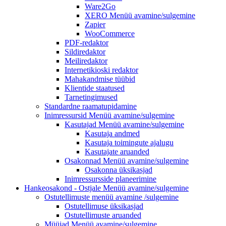
Ware2Go
XERO
Menüü avamine/sulgemine
Zapier
WooCommerce
PDF-redaktor
Sildiredaktor
Meiliredaktor
Internetikioski redaktor
Mahakandmise tüübid
Klientide staatused
Tarnetingimused
Standardne raamatupidamine
Inimressursid
Menüü avamine/sulgemine
Kasutajad
Menüü avamine/sulgemine
Kasutaja andmed
Kasutaja toimingute ajalugu
Kasutajate aruanded
Osakonnad
Menüü avamine/sulgemine
Osakonna üksikasjad
Inimressursside planeerimine
Hankeosakond - Ostjale
Menüü avamine/sulgemine
Ostutellimuste menüü
avamine /sulgemine
Ostutellimuse üksikasjad
Ostutellimuste aruanded
Müüjad
Menüü avamine/sulgemine