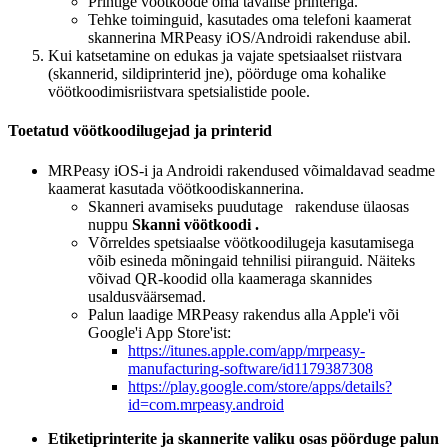
Printige vöötkoode oma tavalise printeriga.
Tehke toiminguid, kasutades oma telefoni kaamerat
skannerina MRPeasy iOS/Androidi rakenduse abil.
Kui katsetamine on edukas ja vajate spetsiaalset riistvara
(skannerid, sildiprinterid jne), pöörduge oma kohalike
vöötkoodimisriistvara spetsialistide poole.
Toetatud vöötkoodilugejad ja printerid
MRPeasy iOS-i ja Androidi rakendused võimaldavad seadme
kaamerat kasutada vöötkoodiskannerina.
Skanneri avamiseks puudutage
rakenduse ülaosas
nuppu
Skanni vöötkoodi .
Võrreldes spetsiaalse vöötkoodilugeja kasutamisega
võib esineda mõningaid tehnilisi piiranguid. Näiteks
võivad QR-koodid olla kaameraga skannides
usaldusväärsemad.
Palun laadige MRPeasy rakendus alla Apple'i või
Google'i App Store'ist:
https://itunes.apple.com/app/mrpeasy-
manufacturing-software/id1179387308
https://play.google.com/store/apps/details?
id=com.mrpeasy.android
Etiketiprinterite ja skannerite valiku osas pöörduge palun