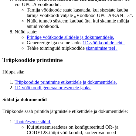
või UPC-A vöötkoodid:
Tarnija vöötkoode saate kasutada, kui sisestate kauba
tarnija vöötkoodi väljale „Vöötkood UPC-A/EAN-13”.
Nüüd tunneb süsteem kaubad ära, kui skannite müüja
antud vöötkoodi.
Nüüd saate:
Printige vöötkoode siltidele ja dokumentidele.
Genereerige iga eseme jaoks
1D-vöötkoodide leht .
Tehke toiminguid triipkoodide
skannimise teel .
Triipkoodide printimine
Hüppa siia:
Triipkoodide printimine etikettidele ja dokumentidele.
1D vöötkoodi generaator esemete jaoks.
Sildid ja dokumendid
Triipkoode saab printida järgmistele etikettidele ja dokumentidele:
Toote/eseme sildid.
Kui süsteemiseadetes on konfigureeritud QR- ja
CODE128-tüüpi vöötkoodid, kodeerivad need