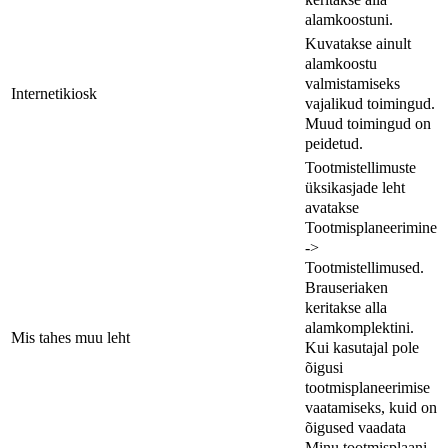
alamkoostuni.
Kuvatakse ainult
alamkoostu
valmistamiseks
Internetikiosk
vajalikud toimingud.
Muud toimingud on
peidetud.
Tootmistellimuste
üksikasjade leht
avatakse
Tootmisplaneerimine
->
Tootmistellimused.
Brauseriaken
keritakse alla
alamkomplektini.
Mis tahes muu leht
Kui kasutajal pole
õigusi
tootmisplaneerimise
vaatamiseks, kuid on
õigused vaadata
Minu tootmisplaani