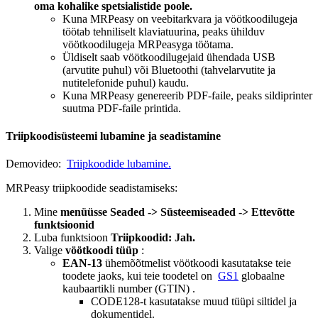
oma kohalike spetsialistide poole.
Kuna MRPeasy on veebitarkvara ja vöötkoodilugeja
töötab tehniliselt klaviatuurina, peaks ühilduv
vöötkoodilugeja MRPeasyga töötama.
Üldiselt saab vöötkoodilugejaid ühendada USB
(arvutite puhul) või Bluetoothi ​​(tahvelarvutite ja
nutitelefonide puhul) kaudu.
Kuna MRPeasy genereerib PDF-faile, peaks sildiprinter
suutma PDF-faile printida.
Triipkoodisüsteemi lubamine ja seadistamine
Demovideo:
Triipkoodide lubamine.
MRPeasy triipkoodide seadistamiseks:
Mine
menüüsse Seaded -> Süsteemiseaded -> Ettevõtte
funktsioonid
Luba funktsioon
Triipkoodid: Jah.
Valige
vöötkoodi tüüp
:
EAN-13
ühemõõtmelist vöötkoodi kasutatakse teie
toodete jaoks, kui teie toodetel on
GS1
globaalne
kaubaartikli number (GTIN) .
CODE128-t kasutatakse muud tüüpi siltidel ja
dokumentidel.