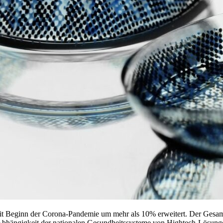
eit Beginn der Corona-Pandemie um mehr als 10% erweitert. Der Gesam
Abhängigkeit der nationalen Gesundheitssysteme von Hightech-Lösunge