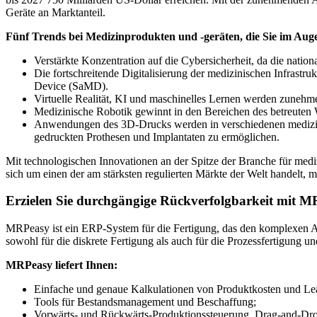
Geräte an Marktanteil.
Fünf Trends bei Medizinprodukten und -geräten, die Sie im Auge 
Verstärkte Konzentration auf die Cybersicherheit, da die nat
Die fortschreitende Digitalisierung der medizinischen Infrast
Device (SaMD).
Virtuelle Realität, KI und maschinelles Lernen werden zunehme
Medizinische Robotik gewinnt in den Bereichen des betreuten 
Anwendungen des 3D-Drucks werden in verschiedenen medizinis
gedruckten Prothesen und Implantaten zu ermöglichen.
Mit technologischen Innovationen an der Spitze der Branche für mediz
sich um einen der am stärksten regulierten Märkte der Welt handelt, m
Erzielen Sie durchgängige Rückverfolgbarkeit mit 
MRPeasy ist ein ERP-System für die Fertigung, das den komplexen Anf
sowohl für die diskrete Fertigung als auch für die Prozessfertigung 
MRPeasy liefert Ihnen:
Einfache und genaue Kalkulationen von Produktkosten und Lea
Tools für Bestandsmanagement und Beschaffung;
Vorwärts- und Rückwärts-Produktionssteuerung, Drag-and-Dr