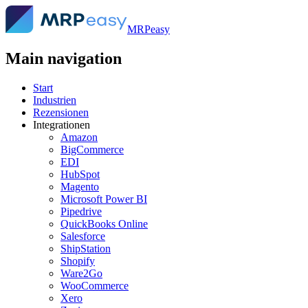
MRPeasy
Main navigation
Start
Industrien
Rezensionen
Integrationen
Amazon
BigCommerce
EDI
HubSpot
Magento
Microsoft Power BI
Pipedrive
QuickBooks Online
Salesforce
ShipStation
Shopify
Ware2Go
WooCommerce
Xero