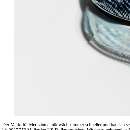
Der Markt für Medizintechnik wächst immer schneller und hat sich s
bis 2027 750 Milliarden US-Dollar erreichen. Mit der zunehmenden 