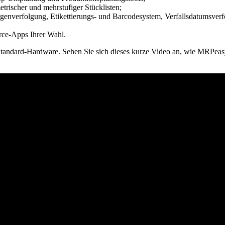
metrischer und mehrstufiger Stücklisten;
verfolgung, Etikettierungs- und Barcodesystem, Verfallsdatumsverfol
rce-Apps Ihrer Wahl.
Standard-Hardware. Sehen Sie sich dieses kurze Video an, wie MRPeasy