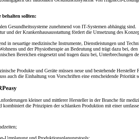
behalten sollten:
ionalen Gesundheitssysteme zunehmend von IT-Systemen abhängig sind.
ruktur und der Krankenhausausstattung fördert die Umsetzung des Konze
nd in neuartige medizinische Instrumente, Dienstleistungen und Technik
Wohnens und der Physiotherapie an Bedeutung und trägt dazu bei, den
chen Bereichen eingesetzt und tragen dazu bei, Unterbrechungen der
inische Produkte und Geräte müssen neue und bestehende Hersteller Flex
uss auch die Einhaltung von Vorschriften eine entscheidende Priorität s
MRPeasy
orderungen kleiner und mittlerer Hersteller in der Branche für mediz
und kombiniert die Prinzipien der schlanken Produktion mit einer umfa
dzeiten;
op-Umplanung und Produktionsplanungstools;