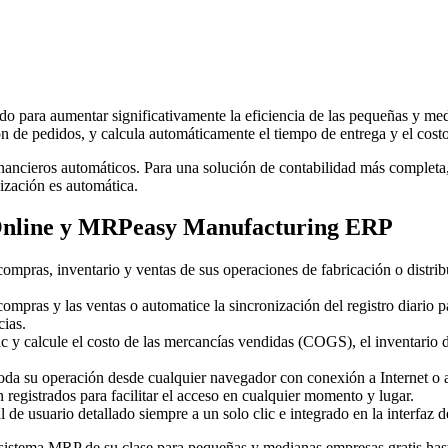
 para aumentar significativamente la eficiencia de las pequeñas y med
ión de pedidos, y calcula automáticamente el tiempo de entrega y el cost
ncieros automáticos. Para una solución de contabilidad más completa, e
ización es automática.
 Online y MRPeasy Manufacturing ERP
 compras, inventario y ventas de sus operaciones de fabricación o distr
as compras y las ventas o automatice la sincronización del registro diar
cias.
lic y calcule el costo de las mercancías vendidas (COGS), el inventario d
 toda su operación desde cualquier navegador con conexión a Internet o
 registrados para facilitar el acceso en cualquier momento y lugar.
 de usuario detallado siempre a un solo clic e integrado en la interfaz
istema MRP de su clase para pequeñas y medianas empresas gratis hast