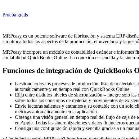
Prueba gratis
MRPeasy es un potente software de fabricación y sistema ERP diseñado
simplifica todos los aspectos de la producción, el inventario y la gest
MRPeasy incorpora un módulo de contabilidad estándar e informes fina
contabilidad QuickBooks Online. La conexión es sencilla y la sincron
Funciones de integración de QuickBooks
Gestione todos los procesos de producción, lista de materiales,
automáticamente y en tiempo real con QuickBooks Online.
Elija entre distintos niveles de sincronización – integre sólo l
sobre todos los consumos de material y movimientos de existen
Envíe facturas salientes y entrantes a su contable con un solo c
métricas automáticamente en la aplicación.
Obtenga una visión general en tiempo real del flujo de caja de
en Apple. Todas las sincronizaciones y datos financieros quedan
Consiga una configuración rápida y sencilla gracias a un manual
¿Aún indeciso sobre MRPeasy? Impulse su rentabilidad con el mejor s