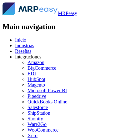
MRPeasy
Main navigation
Inicio
Industrias
Reseñas
Integraciones
Amazon
BigCommerce
EDI
HubSpot
Magento
Microsoft Power BI
Pipedrive
QuickBooks Online
Salesforce
ShipStation
Shopify
Ware2Go
WooCommerce
Xero