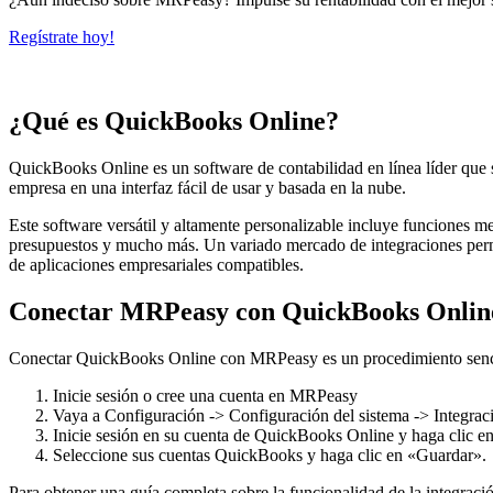
Regístrate hoy!
¿Qué es QuickBooks Online?
QuickBooks Online es un software de contabilidad en línea líder que s
empresa en una interfaz fácil de usar y basada en la nube.
Este software versátil y altamente personalizable incluye funciones me
presupuestos y mucho más. Un variado mercado de integraciones permit
de aplicaciones empresariales compatibles.
Conectar MRPeasy con QuickBooks Onlin
Conectar QuickBooks Online con MRPeasy es un procedimiento sencil
Inicie sesión o cree una cuenta en MRPeasy
Vaya a Configuración -> Configuración del sistema -> Integra
Inicie sesión en su cuenta de QuickBooks Online y haga clic e
Seleccione sus cuentas QuickBooks y haga clic en «Guardar».
Para obtener una guía completa sobre la funcionalidad de la integració