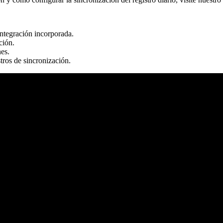
tegración incorporada.
ción.
nes.
tros de sincronización.