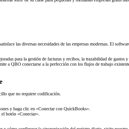
atisface las diversas necesidades de las empresas modernas. El softwar
joradas para la gestión de facturas y recibos, la trazabilidad de gastos
e a QBO conectarse a la perfección con los flujos de trabajo existente
e
lo que no requiere codificación.
ciones y haga clic en «Conectar con QuickBooks».
n el botón «Conectar».
n y cómo configurar la sincronización del registro diario, visite nuest