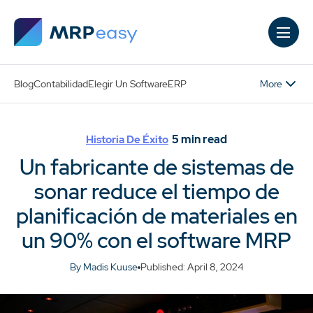
Skip to main content
More
Blog
Contabilidad
Elegir Un Software
ERP
5
min read
Historia De Éxito
Un fabricante de sistemas de
sonar reduce el tiempo de
planificación de materiales en
un 90% con el software MRP
By Madis Kuuse
Published: April 8, 2024