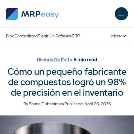
Skip to main content
More
Blog
Contabilidad
Elegir Un Software
ERP
8
min read
Historia De Éxito
Cómo un pequeño fabricante
de compuestos logró un 98%
de precisión en el inventario
By Shane Dubbelman
Published: April 20, 2026