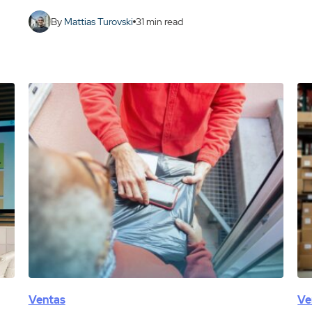
By
Mattias Turovski
31
min read
Ventas
Ve