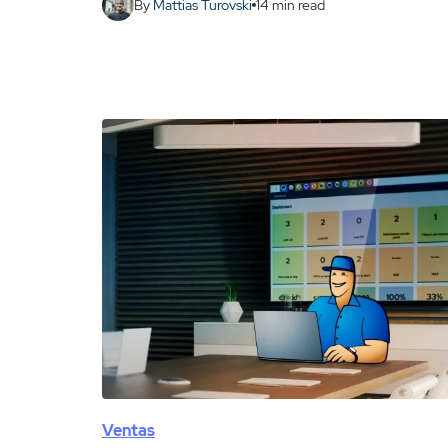
By
Mattias Turovski
14
min read
Ventas