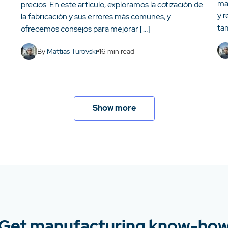
ma
precios. En este artículo, exploramos la cotización de
y 
la fabricación y sus errores más comunes, y
ta
ofrecemos consejos para mejorar […]
By
Mattias Turovski
16
min read
Show more
Get manufacturing know-ho