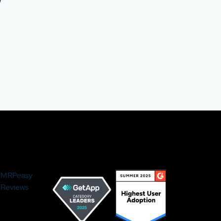
MRPeasy
Reviews