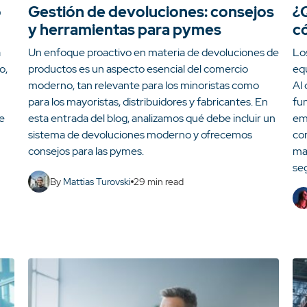
o
Gestión de devoluciones: consejos
¿Q
y herramientas para pymes
c
a
Un enfoque proactivo en materia de devoluciones de
Los
o,
productos es un aspecto esencial del comercio
equ
moderno, tan relevante para los minoristas como
Al 
para los mayoristas, distribuidores y fabricantes. En
fun
de
esta entrada del blog, analizamos qué debe incluir un
em
sistema de devoluciones moderno y ofrecemos
co
consejos para las pymes.
ma
se
By
Mattias Turovski
29
min read