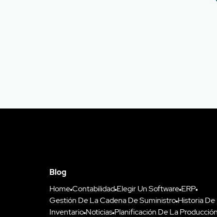
Blog
Home
Contabilidad
Elegir Un Software
ERP
Gestión De La Cadena De Suministro
Historia De
Inventario
Noticias
Planificación De La Producció