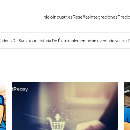
Inicio
Industrias
Reseñas
Integraciones
Preci
Cadena De Suministro
Historia De Éxito
Implementación
Inventario
Noticias