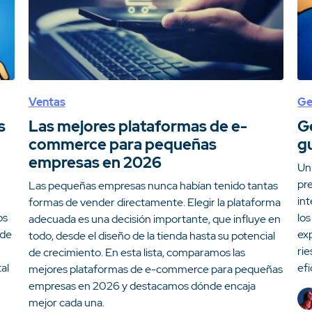
Ventas
Ge
s
Las mejores plataformas de e-
G
commerce para pequeñas
g
empresas en 2026
Un
pr
Las pequeñas empresas nunca habían tenido tantas
int
formas de vender directamente. Elegir la plataforma
os
los
adecuada es una decisión importante, que influye en
 de
exp
todo, desde el diseño de la tienda hasta su potencial
ri
de crecimiento. En esta lista, comparamos las
al
efi
mejores plataformas de e-commerce para pequeñas
empresas en 2026 y destacamos dónde encaja
mejor cada una.