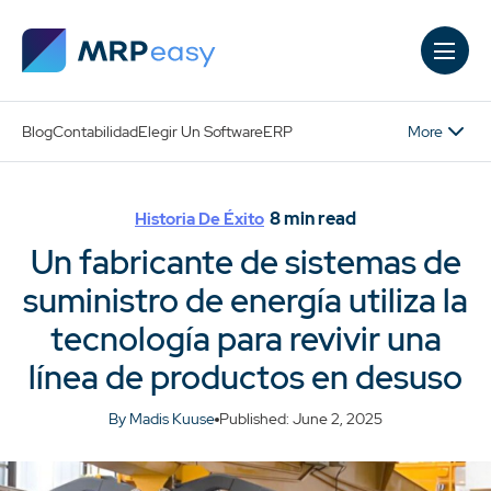
Skip to main content
More
Blog
Contabilidad
Elegir Un Software
ERP
8
min read
Historia De Éxito
Un fabricante de sistemas de
suministro de energía utiliza la
tecnología para revivir una
línea de productos en desuso
By Madis Kuuse
Published: June 2, 2025