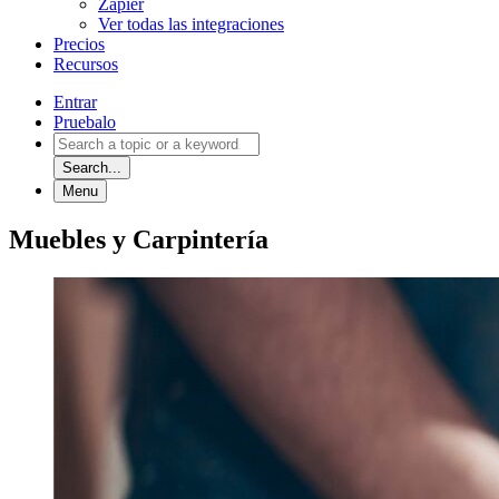
Zapier
Ver todas las integraciones
Precios
Recursos
Entrar
Pruebalo
Search...
Menu
Muebles y Carpintería