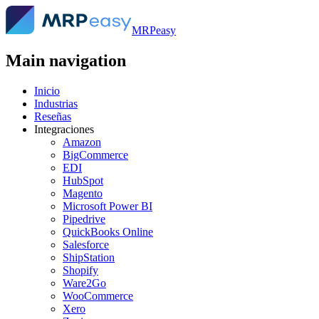
MRPeasy
Main navigation
Inicio
Industrias
Reseñas
Integraciones
Amazon
BigCommerce
EDI
HubSpot
Magento
Microsoft Power BI
Pipedrive
QuickBooks Online
Salesforce
ShipStation
Shopify
Ware2Go
WooCommerce
Xero