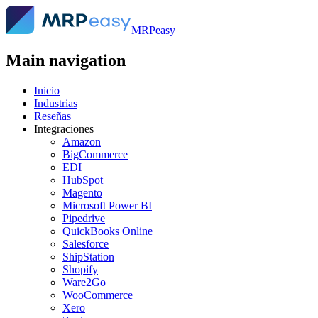
MRPeasy
Main navigation
Inicio
Industrias
Reseñas
Integraciones
Amazon
BigCommerce
EDI
HubSpot
Magento
Microsoft Power BI
Pipedrive
QuickBooks Online
Salesforce
ShipStation
Shopify
Ware2Go
WooCommerce
Xero